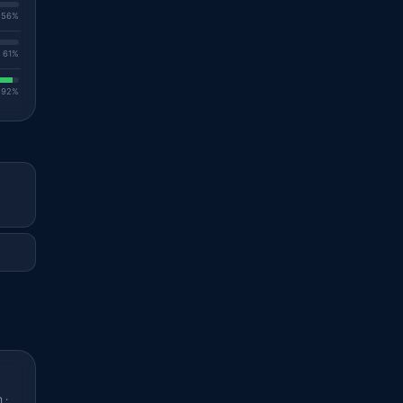
. 56%
. 61%
. 92%
 ·