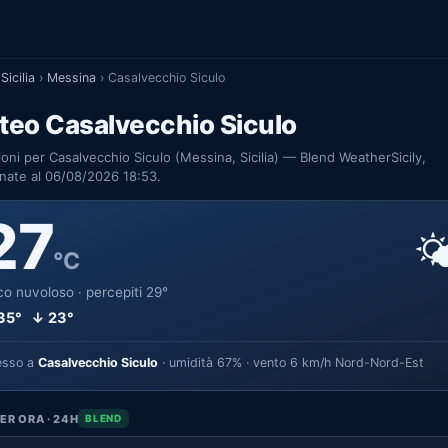
Sicilia
›
Messina
›
Casalvecchio Siculo
teo Casalvecchio Siculo
ioni per Casalvecchio Siculo (Messina, Sicilia) — Blend WeatherSicily,
nate al 06/08/2026 18:53.
27

°C
o nuvoloso · percepiti 29°
35° ↓ 23°
esso a
Casalvecchio Siculo
· umidità 67% · vento 6 km/h Nord-Nord-Est
ER ORA · 24H
BLEND