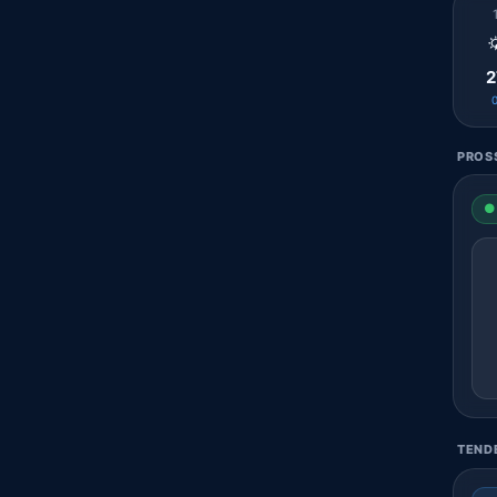

2
PROSS
● 
TENDE