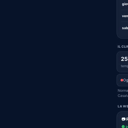
gio
ven
sab
IL CL
25
temp
Og
Normal
Casalv
LA WE
📷 
🟢 i