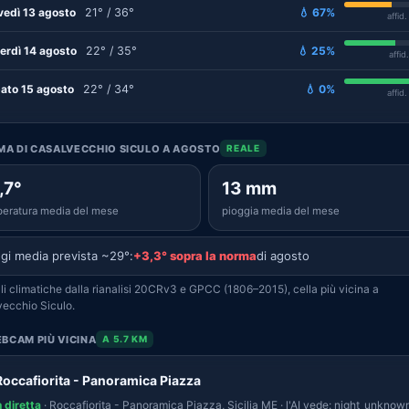
vedì 13 agosto
21° / 36°
💧 67%
affid
erdì 14 agosto
22° / 35°
💧 25%
affid
ato 15 agosto
22° / 34°
💧 0%
affid
IMA DI CASALVECCHIO SICULO A AGOSTO
REALE
,7°
13 mm
eratura media del mese
pioggia media del mese
gi media prevista ~29°:
+3,3° sopra la norma
di agosto
i climatiche dalla rianalisi 20CRv3 e GPCC (1806–2015), cella più vicina a
ecchio Siculo.
BCAM PIÙ VICINA
A 5.7 KM
Roccafiorita - Panoramica Piazza
n diretta
· Roccafiorita - Panoramica Piazza, Sicilia ME · l'AI vede: night_unknown