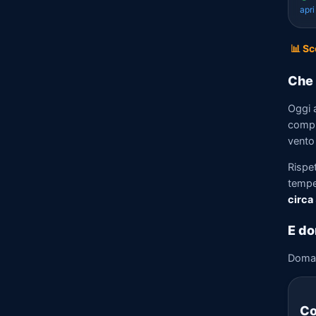
apr
📊 Sc
Che 
Oggi 
compre
vento
Rispe
tempe
circa
E do
Doma
Co