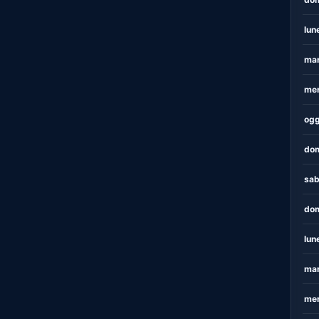
lun
mar
mer
ogg
dom
sab
dom
lun
mar
mer