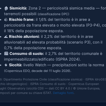
🏚️
Sismicità:
Zona 2 — pericolosità sismica media — for
terremoti possibili
(classificazione DPC)
🪨
Rischio frane:
il 1,6% del territorio è in aree a
pericolosità da frana elevata o molto elevata (P3-P4), c
il 18% della popolazione esposta.
🌊
Rischio alluvioni:
il 2,2% del territorio è in aree
alluvionabili ad elevata probabilità (scenario P3), con il
0,7% della popolazione esposta.
🏙️
Consumo di suolo:
il 2,7% del territorio comunale è
impermeabilizzato/edificato (ISPRA 2024).
🌵
Siccità:
livello Watch — precipitazioni sotto la norma
.
(Copernicus EDO, decade del 11 luglio 2026)
ti: Dipartimento Protezione Civile (classificazione sismica) · ISPRA IdroGE
schio idrogeologico) · ISPRA Consumo di suolo · Copernicus European
ught Observatory (siccità CDI) — dati CC BY 4.0 / © Unione Europea,
omposti per comune su chiave ISTAT.
Dettaglio fonti
.