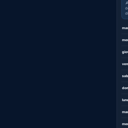

d
d
mar
mer
gio
ven
sab
dom
lun
mar
mer