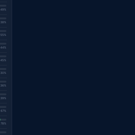
. 49%
. 38%
. 55%
. 44%
. 45%
. 30%
. 36%
. 39%
. 67%
. 78%