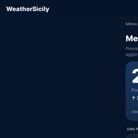
WeatherSicily
Meteo 
Me
Previs
aggior
Poc
↑ 
Ad
ORA P