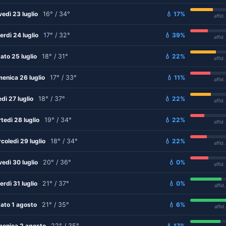
vedì 23 luglio
16° / 34°
💧 17%
affid
erdì 24 luglio
17° / 32°
💧 39%
affid
ato 25 luglio
18° / 31°
💧 22%
affid
enica 26 luglio
17° / 33°
💧 11%
affid
edì 27 luglio
18° / 37°
💧 22%
affid
tedì 28 luglio
19° / 34°
💧 22%
affid
coledì 29 luglio
18° / 34°
💧 22%
affid
vedì 30 luglio
20° / 36°
💧 0%
affid
erdì 31 luglio
21° / 37°
💧 0%
affid
ato 1 agosto
21° / 35°
💧 6%
affid
enica 2 agosto
22° / 35°
💧 17%