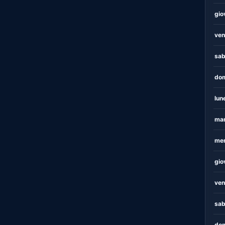
gio
ven
sab
dom
lun
mar
mer
gio
ven
sab
dom