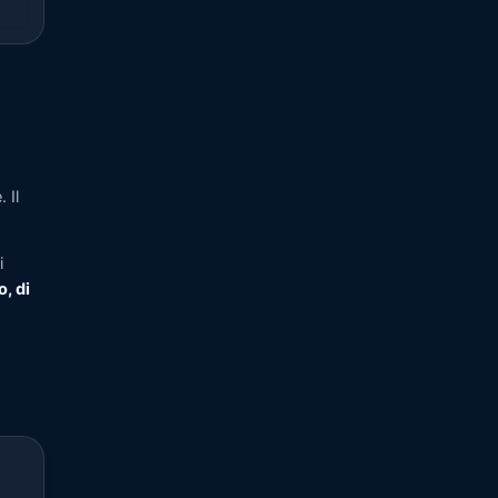
 Il
i
o, di