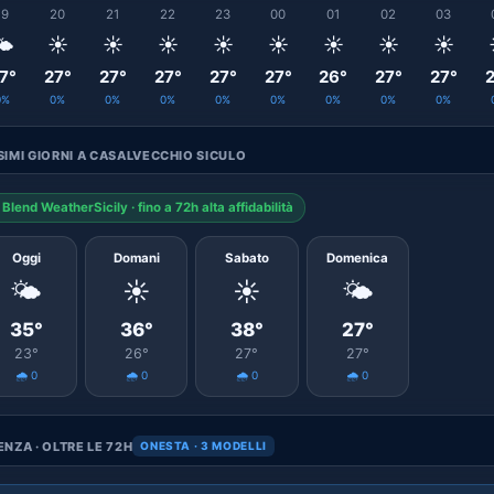
19
20
21
22
23
00
01
02
03
️
☀️
☀️
☀️
☀️
☀️
☀️
☀️
☀️
7°
27°
27°
27°
27°
27°
26°
27°
27°
2
0%
0%
0%
0%
0%
0%
0%
0%
0%
IMI GIORNI A CASALVECCHIO SICULO
Blend WeatherSicily · fino a 72h alta affidabilità
Oggi
Domani
Sabato
Domenica
🌤️
☀️
☀️
🌤️
35°
36°
38°
27°
23°
26°
27°
27°
🌧️ 0
🌧️ 0
🌧️ 0
🌧️ 0
NZA · OLTRE LE 72H
ONESTA · 3 MODELLI