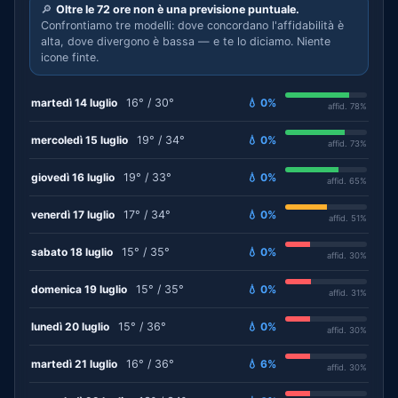
🔎
Oltre le 72 ore non è una previsione puntuale.
Confrontiamo tre modelli: dove concordano l'affidabilità è
alta, dove divergono è bassa — e te lo diciamo. Niente
icone finte.
martedì 14 luglio
16° / 30°
💧 0%
affid. 78%
mercoledì 15 luglio
19° / 34°
💧 0%
affid. 73%
giovedì 16 luglio
19° / 33°
💧 0%
affid. 65%
venerdì 17 luglio
17° / 34°
💧 0%
affid. 51%
sabato 18 luglio
15° / 35°
💧 0%
affid. 30%
domenica 19 luglio
15° / 35°
💧 0%
affid. 31%
lunedì 20 luglio
15° / 36°
💧 0%
affid. 30%
martedì 21 luglio
16° / 36°
💧 6%
affid. 30%