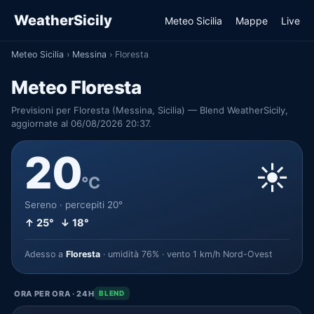
WeatherSicily
Meteo Sicilia
Mappe
Live
Meteo Sicilia
›
Messina
›
Floresta
Meteo Floresta
Previsioni per Floresta (Messina, Sicilia) — Blend WeatherSicily,
aggiornate al 06/08/2026 20:37.
20
☀️
°C
Sereno · percepiti 20°
↑ 25° ↓ 18°
Adesso a
Floresta
· umidità 76% · vento 1 km/h Nord-Ovest
ORA PER ORA · 24H
BLEND