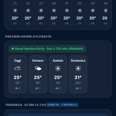
21
22
23
00
01
02
03
04
☀️
☀️
☀️
☀️
☀️
☀️
☀️
☀️
20°
20°
20°
20°
20°
20°
20°
20°
0%
0%
0%
0%
0%
0%
0%
0%
PROSSIMI GIORNI A FLORESTA
● Blend WeatherSicily · fino a 72h alta affidabilità
Oggi
Domani
Sabato
Domenica
⛅
🌤️
☀️
☀️
25°
25°
25°
21°
18°
19°
19°
20°
🌧️ 4
🌧️ 0
🌧️ 0
🌧️ 0
TENDENZA · OLTRE LE 72H
ONESTA · 3 MODELLI