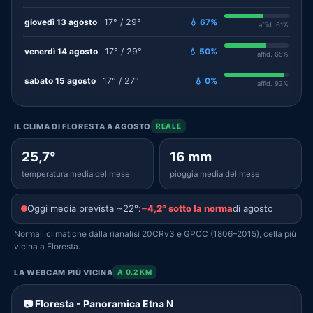
giovedì 13 agosto
17° / 29°
💧 67%
affid. 61%
venerdì 14 agosto
17° / 29°
💧 50%
affid. 65%
sabato 15 agosto
17° / 27°
💧 0%
affid. 92%
IL CLIMA DI FLORESTA A AGOSTO
REALE
25,7°
16 mm
temperatura media del mese
pioggia media del mese
Oggi media prevista ~22°:
−4,2° sotto la norma
di agosto
Normali climatiche dalla rianalisi 20CRv3 e GPCC (1806–2015), cella più
vicina a Floresta.
LA WEBCAM PIÙ VICINA
A 0.2 KM
📷 Floresta - Panoramica Etna N