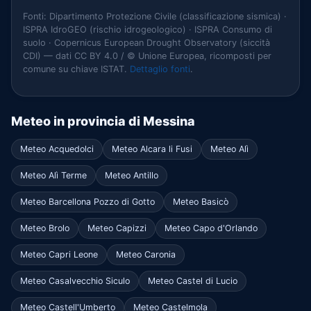
Fonti: Dipartimento Protezione Civile (classificazione sismica) ·
ISPRA IdroGEO (rischio idrogeologico) · ISPRA Consumo di
suolo · Copernicus European Drought Observatory (siccità
CDI) — dati CC BY 4.0 / © Unione Europea, ricomposti per
comune su chiave ISTAT.
Dettaglio fonti
.
Meteo in provincia di Messina
Meteo Acquedolci
Meteo Alcara li Fusi
Meteo Alì
Meteo Alì Terme
Meteo Antillo
Meteo Barcellona Pozzo di Gotto
Meteo Basicò
Meteo Brolo
Meteo Capizzi
Meteo Capo d'Orlando
Meteo Capri Leone
Meteo Caronia
Meteo Casalvecchio Siculo
Meteo Castel di Lucio
Meteo Castell'Umberto
Meteo Castelmola