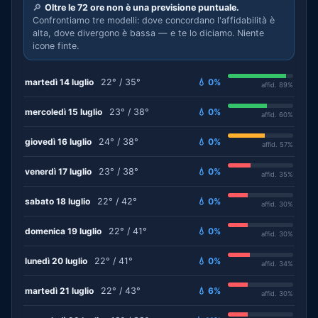
🔎
Oltre le 72 ore non è una previsione puntuale.
Confrontiamo tre modelli: dove concordano l'affidabilità è
alta, dove divergono è bassa — e te lo diciamo. Niente
icone finte.
martedì 14 luglio
22° / 35°
💧 0%
affid. 89%
mercoledì 15 luglio
23° / 38°
💧 0%
affid. 60%
giovedì 16 luglio
24° / 38°
💧 0%
affid. 57%
venerdì 17 luglio
23° / 38°
💧 0%
affid. 35%
sabato 18 luglio
22° / 42°
💧 0%
affid. 30%
domenica 19 luglio
22° / 41°
💧 0%
affid. 30%
lunedì 20 luglio
22° / 41°
💧 0%
affid. 34%
martedì 21 luglio
22° / 43°
💧 6%
affid. 30%