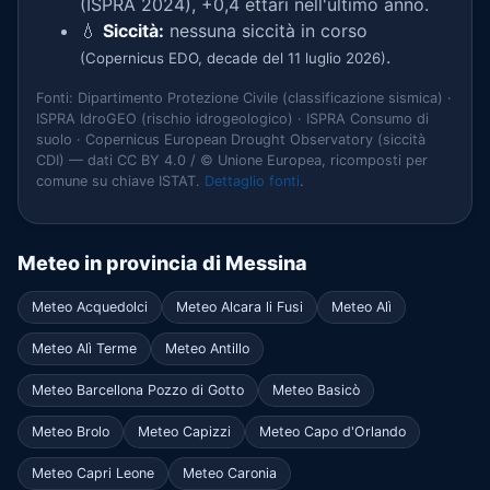
(ISPRA 2024), +0,4 ettari nell'ultimo anno.
💧
Siccità:
nessuna siccità in corso
.
(Copernicus EDO, decade del 11 luglio 2026)
Fonti: Dipartimento Protezione Civile (classificazione sismica) ·
ISPRA IdroGEO (rischio idrogeologico) · ISPRA Consumo di
suolo · Copernicus European Drought Observatory (siccità
CDI) — dati CC BY 4.0 / © Unione Europea, ricomposti per
comune su chiave ISTAT.
Dettaglio fonti
.
Meteo in provincia di Messina
Meteo Acquedolci
Meteo Alcara li Fusi
Meteo Alì
Meteo Alì Terme
Meteo Antillo
Meteo Barcellona Pozzo di Gotto
Meteo Basicò
Meteo Brolo
Meteo Capizzi
Meteo Capo d'Orlando
Meteo Capri Leone
Meteo Caronia