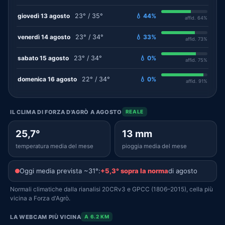
giovedì 13 agosto
23° / 35°
💧 44%
affid. 64%
venerdì 14 agosto
23° / 34°
💧 33%
affid. 73%
sabato 15 agosto
23° / 34°
💧 0%
affid. 75%
domenica 16 agosto
22° / 34°
💧 0%
affid. 91%
IL CLIMA DI FORZA D'AGRÒ A AGOSTO
REALE
25,7°
13 mm
temperatura media del mese
pioggia media del mese
Oggi media prevista ~31°:
+5,3° sopra la norma
di agosto
Normali climatiche dalla rianalisi 20CRv3 e GPCC (1806–2015), cella più
vicina a Forza d'Agrò.
LA WEBCAM PIÙ VICINA
A 6.2 KM