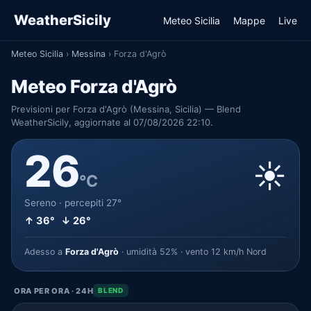
WeatherSicily
Meteo Sicilia
Mappe
Live
Meteo Sicilia
›
Messina
›
Forza d'Agrò
Meteo Forza d'Agrò
Previsioni per Forza d'Agrò (Messina, Sicilia) — Blend
WeatherSicily, aggiornate al 07/08/2026 22:10.
26
☀️
°C
Sereno · percepiti 27°
↑ 36° ↓ 26°
Adesso a
Forza d'Agrò
· umidità 52% · vento 12 km/h Nord
ORA PER ORA · 24H
BLEND