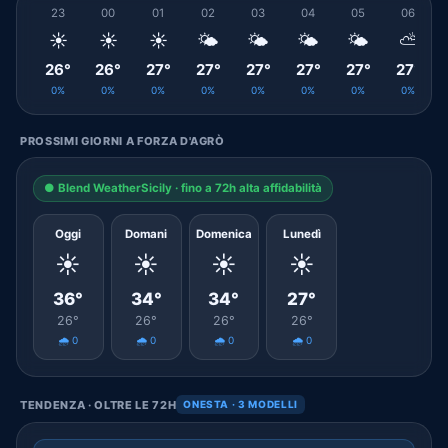
23
00
01
02
03
04
05
06
☀️
☀️
☀️
🌤️
🌤️
🌤️
🌤️
⛅
26°
26°
27°
27°
27°
27°
27°
27°
0%
0%
0%
0%
0%
0%
0%
0%
PROSSIMI GIORNI A FORZA D'AGRÒ
● Blend WeatherSicily · fino a 72h alta affidabilità
Oggi
Domani
Domenica
Lunedì
☀️
☀️
☀️
☀️
36°
34°
34°
27°
26°
26°
26°
26°
🌧️ 0
🌧️ 0
🌧️ 0
🌧️ 0
TENDENZA · OLTRE LE 72H
ONESTA · 3 MODELLI