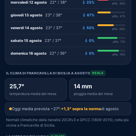
mercoledì 12 agosto
22° / 38°
💧 25%
affid. 38%
giovedì 13 agosto
23° / 38°
💧 67%
affid. 47%
venerdì 14 agosto
23° / 37°
💧 50%
affid. 58%
sabato 15 agosto
23° / 37°
💧 0%
affid. 71%
domenica 16 agosto
22° / 36°
💧 0%
affid. 76%
IL CLIMA DI FRANCAVILLA DI SICILIA A AGOSTO
REALE
25,7°
14 mm
temperatura media del mese
pioggia media del mese
Oggi media prevista ~27°:
+1,3° sopra la norma
di agosto
Normali climatiche dalla rianalisi 20CRv3 e GPCC (1806–2015), cella più
vicina a Francavilla di Sicilia.