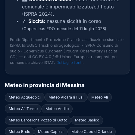
comunale è impermeabilizzato/edificato
(ISPRA 2024).
💧
Siccità:
nessuna siccità in corso
.
(Copernicus EDO, decade del 11 luglio 2026)
Fonti: Dipartimento Protezione Civile (classificazione sismica) ·
ISPRA IdroGEO (rischio idrogeologico) · ISPRA Consumo di
suolo · Copernicus European Drought Observatory (siccità
CDI) — dati CC BY 4.0 / © Unione Europea, ricomposti per
comune su chiave ISTAT.
Dettaglio fonti
.
Meteo in provincia di Messina
Meteo Acquedolci
Meteo Alcara li Fusi
Meteo Alì
Meteo Alì Terme
Meteo Antillo
Meteo Barcellona Pozzo di Gotto
Meteo Basicò
Meteo Brolo
Meteo Capizzi
Meteo Capo d'Orlando