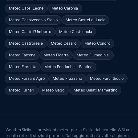
Meteo Capri Leone
Meteo Caronia
Meteo Casalvecchio Siculo
Meteo Castel di Lucio
Meteo Castell'Umberto
Meteo Castelmola
Meteo Castroreale
Meteo Cesarò
Meteo Condrò
Meteo Falcone
Meteo Ficarra
Meteo Fiumedinisi
Meteo Floresta
Meteo Fondachelli-Fantina
Meteo Forza d'Agrò
Meteo Frazzanò
Meteo Furci Siculo
Meteo Furnari
Meteo Gaggi
Meteo Galati Mamertino
WeatherSicily — previsioni meteo per la Sicilia dal modello WSLam
e dalla rete di stazioni proprie. Dati aggiornati più volte al giorno.