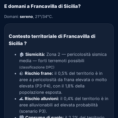
E domani a Francavilla di Sicilia?
Domani:
sereno
, 21°/34°C.
Contesto territoriale di Francavilla di
Sicilia
?
🏚️
Sismicità:
Zona 2 — pericolosità sismica
media — forti terremoti possibili
(classificazione DPC)
🪨
Rischio frane:
il 0,5% del territorio è in
aree a pericolosità da frana elevata o molto
elevata (P3-P4), con il 1,8% della
popolazione esposta.
🌊
Rischio alluvioni:
il 0,4% del territorio è in
aree alluvionabili ad elevata probabilità
(scenario P3).
🏙️
Consumo di suolo:
il 2,2% del territorio