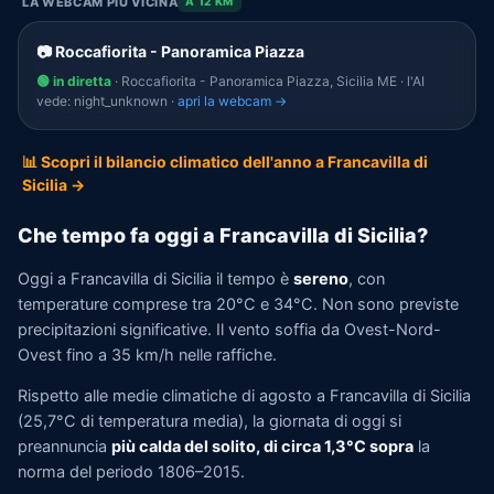
LA WEBCAM PIÙ VICINA
A 12 KM
📷 Roccafiorita - Panoramica Piazza
🟢 in diretta
· Roccafiorita - Panoramica Piazza, Sicilia ME · l'AI
vede: night_unknown ·
apri la webcam →
📊 Scopri il bilancio climatico dell'anno a Francavilla di
Sicilia →
Che tempo fa oggi a Francavilla di Sicilia?
Oggi a Francavilla di Sicilia il tempo è
sereno
, con
temperature comprese tra 20°C e 34°C. Non sono previste
precipitazioni significative. Il vento soffia da Ovest-Nord-
Ovest fino a 35 km/h nelle raffiche.
Rispetto alle medie climatiche di agosto a Francavilla di Sicilia
(25,7°C di temperatura media), la giornata di oggi si
preannuncia
più calda del solito, di circa 1,3°C sopra
la
norma del periodo 1806–2015.