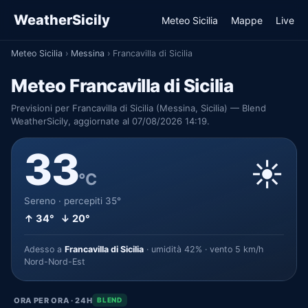
WeatherSicily
Meteo Sicilia
Mappe
Live
Meteo Sicilia
›
Messina
›
Francavilla di Sicilia
Meteo Francavilla di Sicilia
Previsioni per Francavilla di Sicilia (Messina, Sicilia) — Blend
WeatherSicily, aggiornate al 07/08/2026 14:19.
33
☀️
°C
Sereno · percepiti 35°
↑ 34° ↓ 20°
Adesso a
Francavilla di Sicilia
· umidità 42% · vento 5 km/h
Nord-Nord-Est
ORA PER ORA · 24H
BLEND