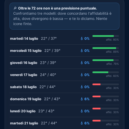
🔎
Oltre le 72 ore non è una previsione puntuale.
Confrontiamo tre modelli: dove concordano l'affidabilità è
alta, dove divergono è bassa — e te lo diciamo. Niente
icone finte.
martedì 14 luglio
22° / 37°
💧 0%
affid. 80%
mercoledì 15 luglio
22° / 39°
💧 0%
affid. 89%
giovedì 16 luglio
23° / 39°
💧 0%
affid. 79%
venerdì 17 luglio
24° / 40°
💧 0%
affid. 60%
sabato 18 luglio
22° / 44°
💧 0%
affid. 30%
domenica 19 luglio
22° / 43°
💧 6%
affid. 30%
lunedì 20 luglio
23° / 43°
💧 0%
affid. 30%
martedì 21 luglio
22° / 44°
💧 6%
affid. 30%