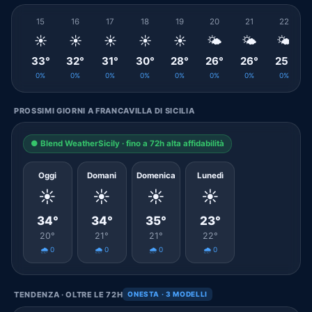
15
16
17
18
19
20
21
22
☀️
☀️
☀️
☀️
☀️
🌤️
🌤️
🌤️
33°
32°
31°
30°
28°
26°
26°
25°
0%
0%
0%
0%
0%
0%
0%
0%
PROSSIMI GIORNI A FRANCAVILLA DI SICILIA
● Blend WeatherSicily · fino a 72h alta affidabilità
Oggi
Domani
Domenica
Lunedì
☀️
☀️
☀️
☀️
34°
34°
35°
23°
20°
21°
21°
22°
🌧️ 0
🌧️ 0
🌧️ 0
🌧️ 0
TENDENZA · OLTRE LE 72H
ONESTA · 3 MODELLI