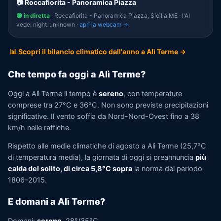
📷 Roccafiorita - Panoramica Piazza
🟢 in diretta
· Roccafiorita - Panoramica Piazza, Sicilia ME · l'AI
vede: night_unknown ·
apri la webcam →
📊 Scopri il bilancio climatico dell'anno a Alì Terme →
Che tempo fa oggi a Alì Terme?
Oggi a Alì Terme il tempo è
sereno
, con temperature
comprese tra 27°C e 36°C. Non sono previste precipitazioni
significative. Il vento soffia da Nord-Nord-Ovest fino a 38
km/h nelle raffiche.
Rispetto alle medie climatiche di agosto a Alì Terme (25,7°C
di temperatura media), la giornata di oggi si preannuncia
più
calda del solito, di circa 5,8°C sopra
la norma del periodo
1806–2015.
E domani a Alì Terme?
Domani:
sereno
, 28°/35°C.