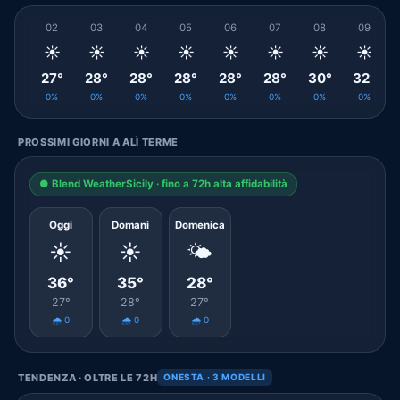
02
03
04
05
06
07
08
09
☀️
☀️
☀️
☀️
☀️
☀️
☀️
☀️
27°
28°
28°
28°
28°
28°
30°
32°
0%
0%
0%
0%
0%
0%
0%
0%
PROSSIMI GIORNI A ALÌ TERME
● Blend WeatherSicily · fino a 72h alta affidabilità
Oggi
Domani
Domenica
☀️
☀️
🌤️
36°
35°
28°
27°
28°
27°
🌧️ 0
🌧️ 0
🌧️ 0
TENDENZA · OLTRE LE 72H
ONESTA · 3 MODELLI