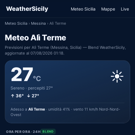
WeatherSicily
Meteo Sicilia
Mappe
Live
Meteo Sicilia
›
Messina
›
Alì Terme
Meteo Alì Terme
Previsioni per Alì Terme (Messina, Sicilia) — Blend WeatherSicily,
aggiornate al 07/08/2026 01:18.
27
☀️
°C
Sereno · percepiti 27°
↑ 36° ↓ 27°
Adesso a
Alì Terme
· umidità 41% · vento 11 km/h Nord-Nord-
Ovest
ORA PER ORA · 24H
BLEND