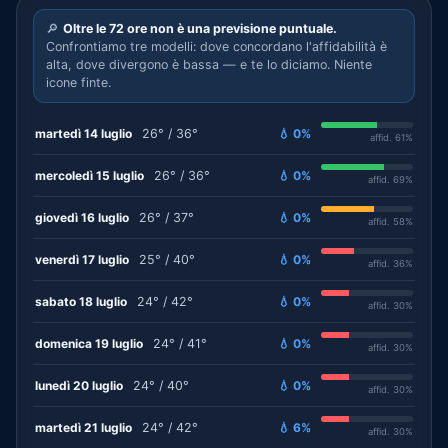
🔎
Oltre le 72 ore non è una previsione puntuale.
Confrontiamo tre modelli: dove concordano l'affidabilità è
alta, dove divergono è bassa — e te lo diciamo. Niente
icone finte.
martedì 14 luglio
26° / 36°
💧 0%
affid. 61%
mercoledì 15 luglio
26° / 36°
💧 0%
affid. 69%
giovedì 16 luglio
26° / 37°
💧 0%
affid. 58%
venerdì 17 luglio
25° / 40°
💧 0%
affid. 36%
sabato 18 luglio
24° / 42°
💧 0%
affid. 30%
domenica 19 luglio
24° / 41°
💧 0%
affid. 30%
lunedì 20 luglio
24° / 40°
💧 0%
affid. 30%
martedì 21 luglio
24° / 42°
💧 6%
affid. 30%