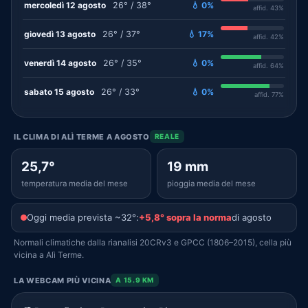
mercoledì 12 agosto
26° / 38°
💧 0%
affid. 43%
giovedì 13 agosto
26° / 37°
💧 17%
affid. 42%
venerdì 14 agosto
26° / 35°
💧 0%
affid. 64%
sabato 15 agosto
26° / 33°
💧 0%
affid. 77%
IL CLIMA DI ALÌ TERME A AGOSTO
REALE
25,7°
19 mm
temperatura media del mese
pioggia media del mese
Oggi media prevista ~32°:
+5,8° sopra la norma
di agosto
Normali climatiche dalla rianalisi 20CRv3 e GPCC (1806–2015), cella più
vicina a Alì Terme.
LA WEBCAM PIÙ VICINA
A 15.9 KM