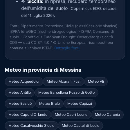
🌱
Siccità:
in ripresa, recupero temporaneo
dell'umidità del suolo
(Copernicus EDO, decade
.
del 11 luglio 2026)
Fonti: Dipartimento Protezione Civile (classificazione sismica) ·
ISPRA IdroGEO (rischio idrogeologico) · ISPRA Consumo di
suolo · Copernicus European Drought Observatory (siccità
CDI) — dati CC BY 4.0 / © Unione Europea, ricomposti per
comune su chiave ISTAT.
Dettaglio fonti
.
Meteo in provincia di Messina
Meteo Acquedolci
Meteo Alcara li Fusi
Meteo Alì
Meteo Antillo
Meteo Barcellona Pozzo di Gotto
Meteo Basicò
Meteo Brolo
Meteo Capizzi
Meteo Capo d'Orlando
Meteo Capri Leone
Meteo Caronia
Meteo Casalvecchio Siculo
Meteo Castel di Lucio