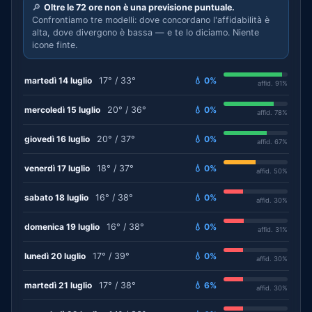
🔎
Oltre le 72 ore non è una previsione puntuale.
Confrontiamo tre modelli: dove concordano l'affidabilità è
alta, dove divergono è bassa — e te lo diciamo. Niente
icone finte.
martedì 14 luglio
17° / 33°
💧 0%
affid. 91%
mercoledì 15 luglio
20° / 36°
💧 0%
affid. 78%
giovedì 16 luglio
20° / 37°
💧 0%
affid. 67%
venerdì 17 luglio
18° / 37°
💧 0%
affid. 50%
sabato 18 luglio
16° / 38°
💧 0%
affid. 30%
domenica 19 luglio
16° / 38°
💧 0%
affid. 31%
lunedì 20 luglio
17° / 39°
💧 0%
affid. 30%
martedì 21 luglio
17° / 38°
💧 6%
affid. 30%