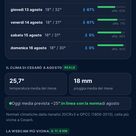
giovedì 13 agosto
18° / 32°
💧 67%
affid. 63%
venerdì 14 agosto
18° / 31°
💧 67%
affid. 71%
sabato 15 agosto
18° / 31°
💧 0%
affid. 85%
domenica 16 agosto
18° / 30°
💧 0%
affid. 92%
IL CLIMA DI CESARÒ A AGOSTO
REALE
25,7°
18 mm
temperatura media del mese
pioggia media del mese
Oggi media prevista ~25°:
in linea con la norma
di agosto
Normali climatiche dalla rianalisi 20CRv3 e GPCC (1806–2015), cella più
vicina a Cesarò.
LA WEBCAM PIÙ VICINA
A 11.8 KM