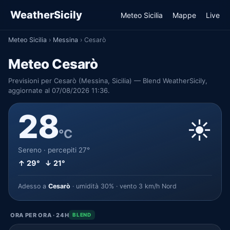
WeatherSicily
Meteo Sicilia
Mappe
Live
Meteo Sicilia
›
Messina
›
Cesarò
Meteo Cesarò
Previsioni per Cesarò (Messina, Sicilia) — Blend WeatherSicily,
aggiornate al 07/08/2026 11:36.
28
☀️
°C
Sereno · percepiti 27°
↑ 29° ↓ 21°
Adesso a
Cesarò
· umidità 30% · vento 3 km/h Nord
ORA PER ORA · 24H
BLEND