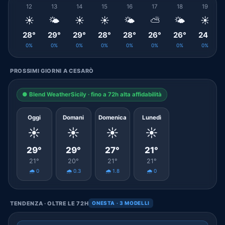
12
13
14
15
16
17
18
19
☀️
🌤️
☀️
☀️
🌤️
⛅
🌤️
☀️
28°
29°
29°
28°
28°
26°
26°
24°
0%
0%
0%
0%
0%
0%
0%
0%
PROSSIMI GIORNI A CESARÒ
● Blend WeatherSicily · fino a 72h alta affidabilità
Oggi
Domani
Domenica
Lunedì
☀️
☀️
☀️
☀️
29°
29°
27°
21°
21°
20°
21°
21°
🌧️ 0
🌧️ 0.3
🌧️ 1.8
🌧️ 0
TENDENZA · OLTRE LE 72H
ONESTA · 3 MODELLI