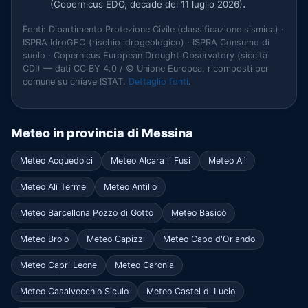
.
(Copernicus EDO, decade del 11 luglio 2026)
Fonti: Dipartimento Protezione Civile (classificazione sismica) ·
ISPRA IdroGEO (rischio idrogeologico) · ISPRA Consumo di
suolo · Copernicus European Drought Observatory (siccità
CDI) — dati CC BY 4.0 / © Unione Europea, ricomposti per
comune su chiave ISTAT.
Dettaglio fonti
.
Meteo in provincia di Messina
Meteo Acquedolci
Meteo Alcara li Fusi
Meteo Alì
Meteo Alì Terme
Meteo Antillo
Meteo Barcellona Pozzo di Gotto
Meteo Basicò
Meteo Brolo
Meteo Capizzi
Meteo Capo d'Orlando
Meteo Capri Leone
Meteo Caronia
Meteo Casalvecchio Siculo
Meteo Castel di Lucio