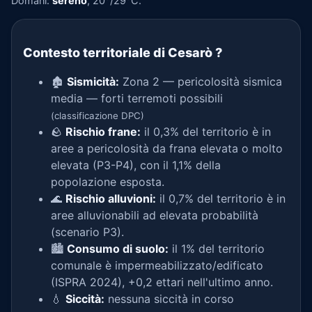
Domani:
sereno
, 20°/29°C.
Contesto territoriale di Cesarò
?
🏚️
Sismicità:
Zona 2 — pericolosità sismica
media — forti terremoti possibili
(classificazione DPC)
🪨
Rischio frane:
il 0,3% del territorio è in
aree a pericolosità da frana elevata o molto
elevata (P3-P4), con il 1,1% della
popolazione esposta.
🌊
Rischio alluvioni:
il 0,7% del territorio è in
aree alluvionabili ad elevata probabilità
(scenario P3).
🏙️
Consumo di suolo:
il 1% del territorio
comunale è impermeabilizzato/edificato
(ISPRA 2024), +0,2 ettari nell'ultimo anno.
💧
Siccità:
nessuna siccità in corso