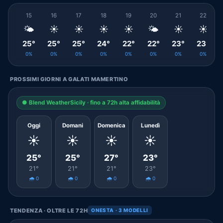
15
16
17
18
19
20
21
22
🌤️
☀️
☀️
☀️
☀️
🌤️
☀️
☀️
25°
25°
25°
24°
22°
22°
23°
23°
0%
0%
0%
0%
0%
0%
0%
0%
PROSSIMI GIORNI A GALATI MAMERTINO
● Blend WeatherSicily · fino a 72h alta affidabilità
Oggi
Domani
Domenica
Lunedì
☀️
☀️
☀️
☀️
25°
25°
27°
23°
21°
21°
21°
23°
🌧️ 0
🌧️ 0
🌧️ 0
🌧️ 0
TENDENZA · OLTRE LE 72H
ONESTA · 3 MODELLI