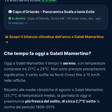
LA WEBCAM PIÙ VICINA
A 12.8 KM
📷 Capo d'Orlando - Panoramica Scafa e isole Eolie
🟢 in diretta
· Capo d'Orlando, Sicilia ME · l'AI vede: clear_sky ·
apri
la webcam →
📊 Scopri il bilancio climatico dell'anno a Galati Mamertino
→
Che tempo fa oggi a Galati Mamertino?
Oggi a Galati Mamertino il tempo è
sereno
, con temperature
comprese tra 21°C e 25°C. Non sono previste precipitazioni
significative. Il vento soffia da Nord-Ovest fino a 15 km/h
nelle raffiche.
Rispetto alle medie climatiche di agosto a Galati Mamertino
(25,7°C di temperatura media), la giornata di oggi si
preannuncia
più fresca del solito, di circa 2,7°C sotto
la
norma del periodo 1806–2015.