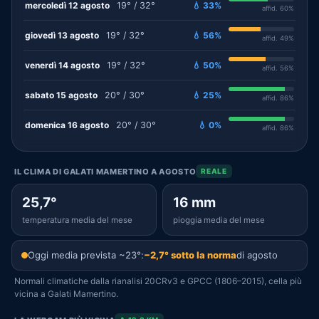
mercoledì 12 agosto
19° / 32°
💧 33%
affid. 60%
giovedì 13 agosto
19° / 32°
💧 56%
affid. 49%
venerdì 14 agosto
19° / 32°
💧 50%
affid. 56%
sabato 15 agosto
20° / 30°
💧 25%
affid. 86%
domenica 16 agosto
20° / 30°
💧 0%
affid. 86%
IL CLIMA DI GALATI MAMERTINO A AGOSTO
REALE
25,7°
16 mm
temperatura media del mese
pioggia media del mese
Oggi media prevista ~23°:
−2,7° sotto la norma
di agosto
Normali climatiche dalla rianalisi 20CRv3 e GPCC (1806–2015), cella più
vicina a Galati Mamertino.