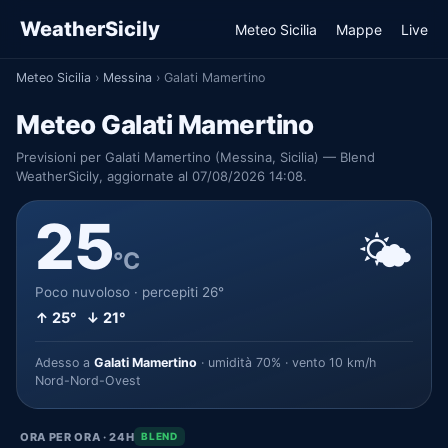
WeatherSicily
Meteo Sicilia
Mappe
Live
Meteo Sicilia
›
Messina
›
Galati Mamertino
Meteo Galati Mamertino
Previsioni per Galati Mamertino (Messina, Sicilia) — Blend
WeatherSicily, aggiornate al 07/08/2026 14:08.
25
🌤️
°C
Poco nuvoloso · percepiti 26°
↑ 25° ↓ 21°
Adesso a
Galati Mamertino
· umidità 70% · vento 10 km/h
Nord-Nord-Ovest
ORA PER ORA · 24H
BLEND