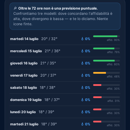
🔎
Oltre le 72 ore non è una previsione puntuale.
Confrontiamo tre modelli: dove concordano l'affidabilità è
alta, dove divergono è bassa — e te lo diciamo. Niente
icone finte.
martedì 14 luglio
20° / 32°
💧 0%
affid. 90%
mercoledì 15 luglio
21° / 36°
💧 0%
affid. 79%
giovedì 16 luglio
21° / 35°
💧 0%
affid. 80%
venerdì 17 luglio
20° / 37°
💧 0%
affid. 48%
sabato 18 luglio
18° / 38°
💧 0%
affid. 30%
domenica 19 luglio
18° / 37°
💧 0%
affid. 31%
lunedì 20 luglio
18° / 39°
💧 0%
affid. 30%
martedì 21 luglio
18° / 39°
💧 0%
affid. 30%