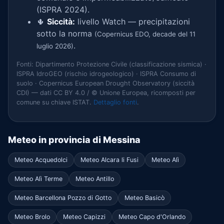
(ISPRA 2024).
🌵
Siccità:
livello Watch — precipitazioni
sotto la norma
(Copernicus EDO, decade del 11
.
luglio 2026)
Fonti: Dipartimento Protezione Civile (classificazione sismica) ·
ISPRA IdroGEO (rischio idrogeologico) · ISPRA Consumo di
suolo · Copernicus European Drought Observatory (siccità
CDI) — dati CC BY 4.0 / © Unione Europea, ricomposti per
comune su chiave ISTAT.
Dettaglio fonti
.
Meteo in provincia di Messina
Meteo Acquedolci
Meteo Alcara li Fusi
Meteo Alì
Meteo Alì Terme
Meteo Antillo
Meteo Barcellona Pozzo di Gotto
Meteo Basicò
Meteo Brolo
Meteo Capizzi
Meteo Capo d'Orlando