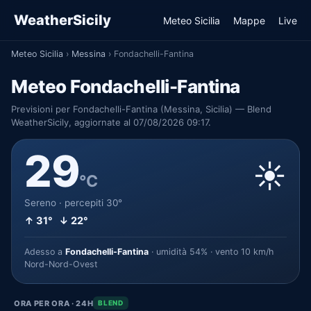
WeatherSicily
Meteo Sicilia
Mappe
Live
Meteo Sicilia
›
Messina
›
Fondachelli-Fantina
Meteo Fondachelli-Fantina
Previsioni per Fondachelli-Fantina (Messina, Sicilia) — Blend
WeatherSicily, aggiornate al 07/08/2026 09:17.
29
☀️
°C
Sereno · percepiti 30°
↑ 31° ↓ 22°
Adesso a
Fondachelli-Fantina
· umidità 54% · vento 10 km/h
Nord-Nord-Ovest
ORA PER ORA · 24H
BLEND