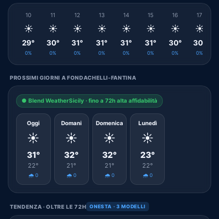
10
11
12
13
14
15
16
17
☀️
☀️
☀️
☀️
☀️
☀️
☀️
☀️
29°
30°
31°
31°
31°
31°
30°
30°
0%
0%
0%
0%
0%
0%
0%
0%
PROSSIMI GIORNI A FONDACHELLI-FANTINA
● Blend WeatherSicily · fino a 72h alta affidabilità
Oggi
Domani
Domenica
Lunedì
☀️
☀️
☀️
☀️
31°
32°
32°
23°
22°
21°
21°
22°
🌧️ 0
🌧️ 0
🌧️ 0
🌧️ 0
TENDENZA · OLTRE LE 72H
ONESTA · 3 MODELLI