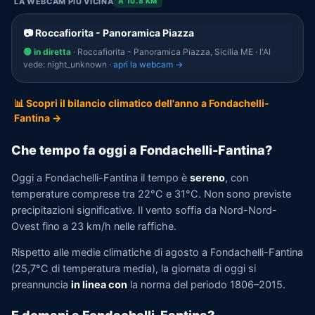
LA WEBCAM PIÙ VICINA
A 10.8 KM
📷 Roccafiorita - Panoramica Piazza
🟢 in diretta
· Roccafiorita - Panoramica Piazza, Sicilia ME · l'AI
vede: night_unknown ·
apri la webcam →
📊 Scopri il bilancio climatico dell'anno a Fondachelli-
Fantina →
Che tempo fa oggi a Fondachelli-Fantina?
Oggi a Fondachelli-Fantina il tempo è
sereno
, con
temperature comprese tra 22°C e 31°C. Non sono previste
precipitazioni significative. Il vento soffia da Nord-Nord-
Ovest fino a 23 km/h nelle raffiche.
Rispetto alle medie climatiche di agosto a Fondachelli-Fantina
(25,7°C di temperatura media), la giornata di oggi si
preannuncia
in linea con
la norma del periodo 1806–2015.