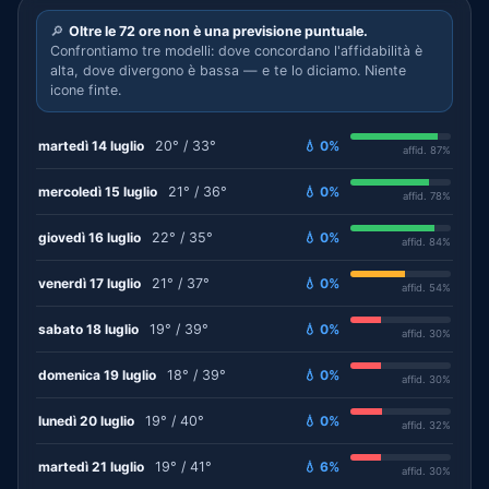
🔎
Oltre le 72 ore non è una previsione puntuale.
Confrontiamo tre modelli: dove concordano l'affidabilità è
alta, dove divergono è bassa — e te lo diciamo. Niente
icone finte.
martedì 14 luglio
20° / 33°
💧 0%
affid. 87%
mercoledì 15 luglio
21° / 36°
💧 0%
affid. 78%
giovedì 16 luglio
22° / 35°
💧 0%
affid. 84%
venerdì 17 luglio
21° / 37°
💧 0%
affid. 54%
sabato 18 luglio
19° / 39°
💧 0%
affid. 30%
domenica 19 luglio
18° / 39°
💧 0%
affid. 30%
lunedì 20 luglio
19° / 40°
💧 0%
affid. 32%
martedì 21 luglio
19° / 41°
💧 6%
affid. 30%