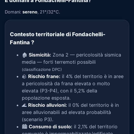
E domani a Fondachelli-Fantina?
Domani:
sereno
, 21°/32°C.
Contesto territoriale di Fondachelli-
Fantina
?
🏚️
Sismicità:
Zona 2 — pericolosità sismica
media — forti terremoti possibili
(classificazione DPC)
🪨
Rischio frane:
il 4% del territorio è in aree
a pericolosità da frana elevata o molto
elevata (P3-P4), con il 5,2% della
popolazione esposta.
🌊
Rischio alluvioni:
il 0% del territorio è in
aree alluvionabili ad elevata probabilità
(scenario P3).
🏙️
Consumo di suolo:
il 2,1% del territorio
comunale è impermeabilizzato/edificato