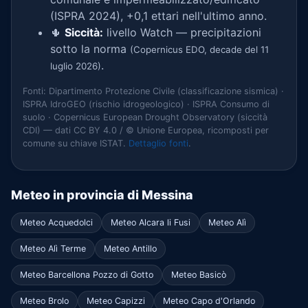
(ISPRA 2024), +0,1 ettari nell'ultimo anno.
🌵
Siccità:
livello Watch — precipitazioni
sotto la norma
(Copernicus EDO, decade del 11
.
luglio 2026)
Fonti: Dipartimento Protezione Civile (classificazione sismica) ·
ISPRA IdroGEO (rischio idrogeologico) · ISPRA Consumo di
suolo · Copernicus European Drought Observatory (siccità
CDI) — dati CC BY 4.0 / © Unione Europea, ricomposti per
comune su chiave ISTAT.
Dettaglio fonti
.
Meteo in provincia di Messina
Meteo Acquedolci
Meteo Alcara li Fusi
Meteo Alì
Meteo Alì Terme
Meteo Antillo
Meteo Barcellona Pozzo di Gotto
Meteo Basicò
Meteo Brolo
Meteo Capizzi
Meteo Capo d'Orlando