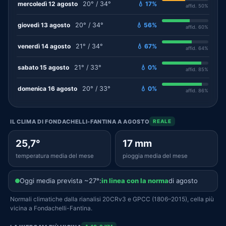
mercoledì 12 agosto
20° / 34°
💧 17%
affid. 50%
giovedì 13 agosto
20° / 34°
💧 56%
affid. 60%
venerdì 14 agosto
21° / 34°
💧 67%
affid. 64%
sabato 15 agosto
21° / 33°
💧 0%
affid. 85%
domenica 16 agosto
20° / 33°
💧 0%
affid. 86%
IL CLIMA DI FONDACHELLI-FANTINA A AGOSTO
REALE
25,7°
17 mm
temperatura media del mese
pioggia media del mese
Oggi media prevista ~27°:
in linea con la norma
di agosto
Normali climatiche dalla rianalisi 20CRv3 e GPCC (1806–2015), cella più
vicina a Fondachelli-Fantina.