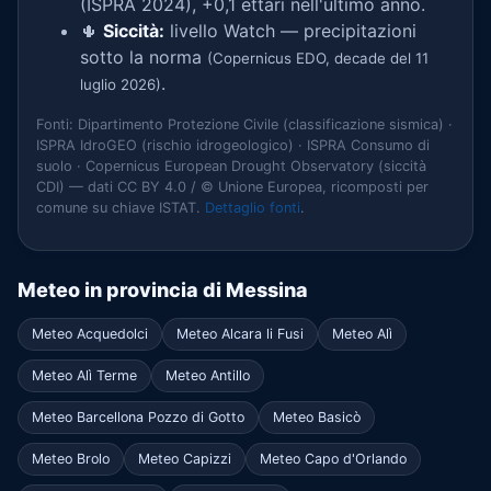
(ISPRA 2024), +0,1 ettari nell'ultimo anno.
🌵
Siccità:
livello Watch — precipitazioni
sotto la norma
(Copernicus EDO, decade del 11
.
luglio 2026)
Fonti: Dipartimento Protezione Civile (classificazione sismica) ·
ISPRA IdroGEO (rischio idrogeologico) · ISPRA Consumo di
suolo · Copernicus European Drought Observatory (siccità
CDI) — dati CC BY 4.0 / © Unione Europea, ricomposti per
comune su chiave ISTAT.
Dettaglio fonti
.
Meteo in provincia di Messina
Meteo Acquedolci
Meteo Alcara li Fusi
Meteo Alì
Meteo Alì Terme
Meteo Antillo
Meteo Barcellona Pozzo di Gotto
Meteo Basicò
Meteo Brolo
Meteo Capizzi
Meteo Capo d'Orlando