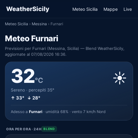
WeatherSicily
Meteo Sicilia
Mappe
Live
Meteo Sicilia
›
Messina
›
Furnari
Meteo Furnari
Previsioni per Furnari (Messina, Sicilia) — Blend WeatherSicily,
aggiornate al 07/08/2026 16:36.
32
☀️
°C
Sereno · percepiti 35°
↑ 33° ↓ 28°
Adesso a
Furnari
· umidità 68% · vento 7 km/h Nord
ORA PER ORA · 24H
BLEND