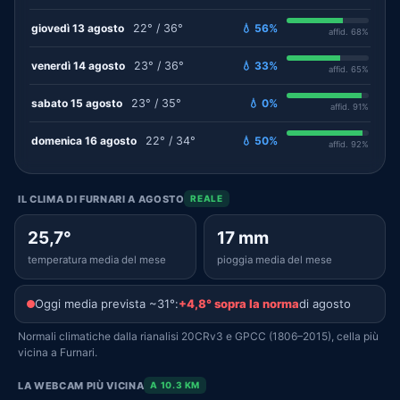
giovedì 13 agosto
22° / 36°
💧 56%
affid. 68%
venerdì 14 agosto
23° / 36°
💧 33%
affid. 65%
sabato 15 agosto
23° / 35°
💧 0%
affid. 91%
domenica 16 agosto
22° / 34°
💧 50%
affid. 92%
IL CLIMA DI FURNARI A AGOSTO
REALE
25,7°
17 mm
temperatura media del mese
pioggia media del mese
Oggi media prevista ~31°:
+4,8° sopra la norma
di agosto
Normali climatiche dalla rianalisi 20CRv3 e GPCC (1806–2015), cella più
vicina a Furnari.
LA WEBCAM PIÙ VICINA
A 10.3 KM