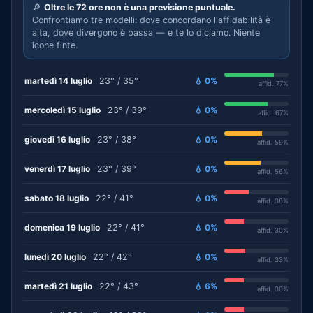
🔎
Oltre le 72 ore non è una previsione puntuale.
Confrontiamo tre modelli: dove concordano l'affidabilità è
alta, dove divergono è bassa — e te lo diciamo. Niente
icone finte.
martedì 14 luglio
23° / 35°
💧 0%
affid. 77%
mercoledì 15 luglio
23° / 39°
💧 0%
affid. 67%
giovedì 16 luglio
23° / 38°
💧 0%
affid. 59%
venerdì 17 luglio
23° / 39°
💧 0%
affid. 56%
sabato 18 luglio
22° / 41°
💧 0%
affid. 38%
domenica 19 luglio
22° / 41°
💧 0%
affid. 30%
lunedì 20 luglio
22° / 42°
💧 0%
affid. 33%
martedì 21 luglio
22° / 43°
💧 6%
affid. 30%