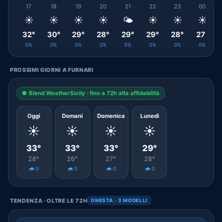
17
18
19
20
21
22
23
00
☀️
☀️
☀️
☀️
🌤️
☀️
☀️
☀️
32°
30°
29°
28°
29°
29°
28°
27°
0%
0%
0%
0%
0%
0%
0%
0%
PROSSIMI GIORNI A FURNARI
● Blend WeatherSicily · fino a 72h alta affidabilità
Oggi
Domani
Domenica
Lunedì
☀️
☀️
☀️
☀️
33°
33°
33°
29°
28°
26°
27°
28°
🌧️ 0
🌧️ 0
🌧️ 0
🌧️ 0
TENDENZA · OLTRE LE 72H
ONESTA · 3 MODELLI