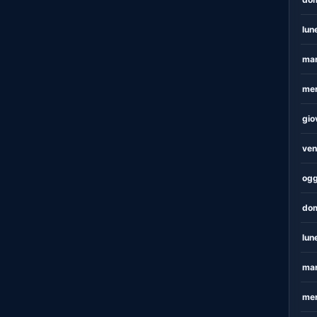
lun
mar
mer
gio
ven
ogg
dom
lun
mar
mer