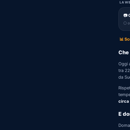
LA WE
📷 
⚪ of
📊 Sc
Che 
Oggi 
tra 22
da Su
Rispe
tempe
circa
E do
Doma