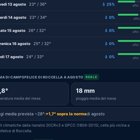
vedì 13 agosto
23° / 36°
💧 25%
affid
erdì 14 agosto
23° / 34°
💧 0%
affid
ato 15 agosto
26° / 32°
💧 0%
affid
enica 16 agosto
25° / 32°
💧 0%
affid
edì 17 agosto
24° / 33°
💧 0%
affid
IMA DI CAMPOFELICE DI ROCCELLA A AGOSTO
REALE
,8°
18 mm
eratura media del mese
pioggia media del mese
gi media prevista ~28°:
+1,7° sopra la norma
di agosto
i climatiche dalla rianalisi 20CRv3 e GPCC (1806–2015), cella più vicina a
elice di Roccella.