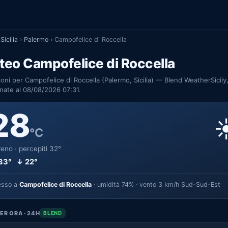
Sicilia
›
Palermo
›
Campofelice di Roccella
eo Campofelice di Roccella
ioni per Campofelice di Roccella (Palermo, Sicilia) — Blend WeatherSicily
nate al 08/08/2026 07:31.
28
☀
°C
eno · percepiti 32°
33° ↓ 22°
esso a
Campofelice di Roccella
· umidità 74% · vento 3 km/h Sud-Sud-Est
ER ORA · 24H
BLEND