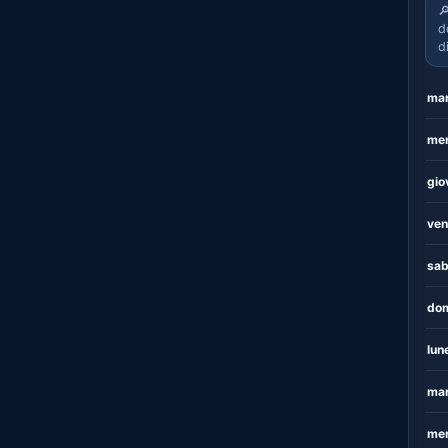

d
d
mar
mer
gio
ven
sab
dom
lun
mar
mer