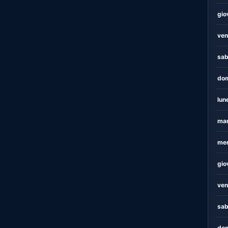
gio
ven
sab
dom
lun
mar
mer
gio
ven
sab
dom