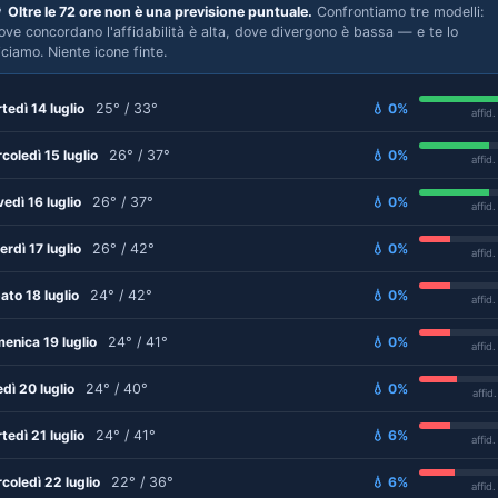

Oltre le 72 ore non è una previsione puntuale.
Confrontiamo tre modelli:
ove concordano l'affidabilità è alta, dove divergono è bassa — e te lo
iciamo. Niente icone finte.
tedì 14 luglio
25° / 33°
💧 0%
affid
coledì 15 luglio
26° / 37°
💧 0%
affid
vedì 16 luglio
26° / 37°
💧 0%
affid
erdì 17 luglio
26° / 42°
💧 0%
affid
ato 18 luglio
24° / 42°
💧 0%
affid
enica 19 luglio
24° / 41°
💧 0%
affid
edì 20 luglio
24° / 40°
💧 0%
affid
tedì 21 luglio
24° / 41°
💧 6%
affid
coledì 22 luglio
22° / 36°
💧 6%
affid