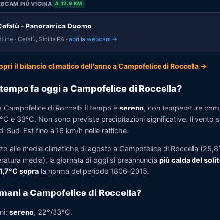
BCAM PIÙ VICINA
A 12.9 KM
Cefalù - Panoramica Duomo
fline
· Cefalù, Sicilia PA ·
apri la webcam →
opri il bilancio climatico dell'anno a Campofelice di Roccella →
tempo fa oggi a Campofelice di Roccella?
a Campofelice di Roccella il tempo è
sereno
, con temperature com
°C e 33°C. Non sono previste precipitazioni significative. Il vento s
d-Sud-Est fino a 16 km/h nelle raffiche.
tto alle medie climatiche di agosto a Campofelice di Roccella (25,8
ratura media), la giornata di oggi si preannuncia
più calda del solit
 1,7°C sopra
la norma del periodo 1806–2015.
mani a Campofelice di Roccella?
ni:
sereno
, 22°/33°C.