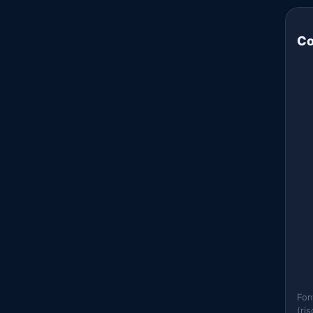
Co
Fon
(ri