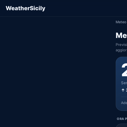
WeatherSicily
Meteo 
Met
Previs
aggior
Ser
↑ 
Ad
ORA P