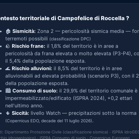
ntesto territoriale di Campofelice di Roccella
?
🏚️
Sismicità:
Zona 2 — pericolosità sismica media — for
terremoti possibili
(classificazione DPC)
🪨
Rischio frane:
il 1,8% del territorio è in aree a
pericolosità da frana elevata o molto elevata (P3-P4), c
il 5,4% della popolazione esposta.
🌊
Rischio alluvioni:
il 8,5% del territorio è in aree
alluvionabili ad elevata probabilità (scenario P3), con il 
della popolazione esposta.
🏙️
Consumo di suolo:
il 29,9% del territorio comunale è
impermeabilizzato/edificato (ISPRA 2024), +0,2 ettari
nell'ultimo anno.
🌵
Siccità:
livello Watch — precipitazioni sotto la norma
.
(Copernicus EDO, decade del 11 luglio 2026)
ti: Dipartimento Protezione Civile (classificazione sismica) · ISPRA IdroGE
schio idrogeologico) · ISPRA Consumo di suolo · Copernicus European