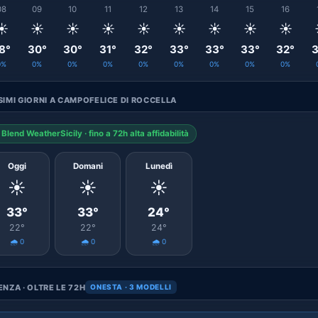
08
09
10
11
12
13
14
15
16
☀️
☀️
☀️
☀️
☀️
☀️
☀️
☀️
☀️
8°
30°
30°
31°
32°
33°
33°
33°
32°
3
0%
0%
0%
0%
0%
0%
0%
0%
0%
IMI GIORNI A CAMPOFELICE DI ROCCELLA
Blend WeatherSicily · fino a 72h alta affidabilità
Oggi
Domani
Lunedì
☀️
☀️
☀️
33°
33°
24°
22°
22°
24°
🌧️ 0
🌧️ 0
🌧️ 0
NZA · OLTRE LE 72H
ONESTA · 3 MODELLI