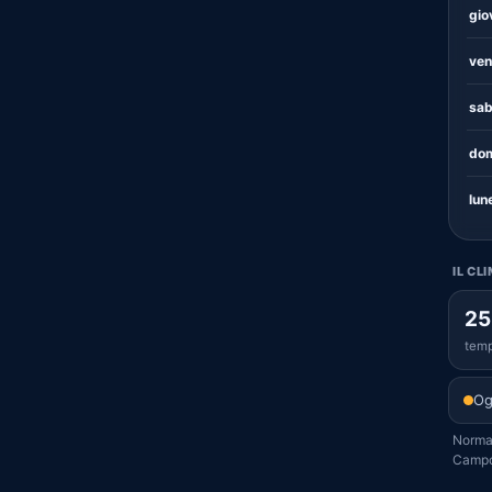
gio
ven
sab
dom
lun
IL CL
25
temp
Og
Normal
Campof