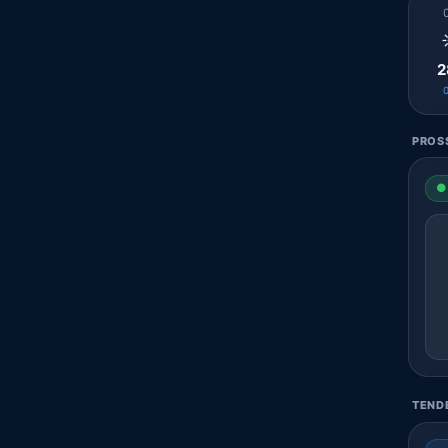
2
PROSS
● 
TENDE