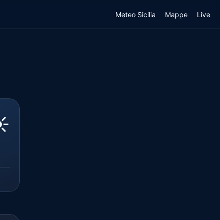
Meteo Sicilia
Mappe
Live
,
️