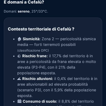
E domani a Cefalù?
Domani:
sereno
, 25°/33°C.
Contesto territoriale di Cefalù
?
🏚️
Sismicità:
Zona 2 — pericolosità sismica
media — forti terremoti possibili
(classificazione DPC)
🪨
Rischio frane:
il 17,7% del territorio è in
aree a pericolosità da frana elevata o molto
elevata (P3-P4), con il 21% della
popolazione esposta.
🌊
Rischio alluvioni:
il 0,4% del territorio è in
aree alluvionabili ad elevata probabilità
(scenario P3), con il 5,9% della popolazione
esposta.
🏙️
Consumo di suolo:
il 8,8% del territorio