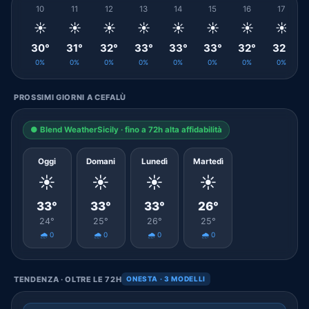
10
11
12
13
14
15
16
17
☀️
☀️
☀️
☀️
☀️
☀️
☀️
☀️
30°
31°
32°
33°
33°
33°
32°
32°
0%
0%
0%
0%
0%
0%
0%
0%
PROSSIMI GIORNI A CEFALÙ
● Blend WeatherSicily · fino a 72h alta affidabilità
Oggi
Domani
Lunedì
Martedì
☀️
☀️
☀️
☀️
33°
33°
33°
26°
24°
25°
26°
25°
🌧️ 0
🌧️ 0
🌧️ 0
🌧️ 0
TENDENZA · OLTRE LE 72H
ONESTA · 3 MODELLI