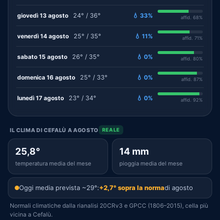
giovedì 13 agosto
24° / 36°
💧 33%
affid. 68%
venerdì 14 agosto
25° / 35°
💧 11%
affid. 71%
sabato 15 agosto
26° / 35°
💧 0%
affid. 80%
domenica 16 agosto
25° / 33°
💧 0%
affid. 87%
lunedì 17 agosto
23° / 34°
💧 0%
affid. 92%
IL CLIMA DI CEFALÙ A AGOSTO
REALE
25,8°
14 mm
temperatura media del mese
pioggia media del mese
Oggi media prevista ~29°:
+2,7° sopra la norma
di agosto
Normali climatiche dalla rianalisi 20CRv3 e GPCC (1806–2015), cella più
vicina a Cefalù.