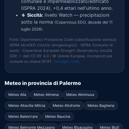
comunale è impermeabilizzato/edificato
(ISPRA 2024), +0,4 ettari nell'ultimo anno.
🌵
Siccità:
livello Watch — precipitazioni
sotto la norma
(Copernicus EDO, decade del 11
.
luglio 2026)
Fonti: Dipartimento Protezione Civile (classificazione sismica) ·
ISPRA IdroGEO (rischio idrogeologico) · ISPRA Consumo di
suolo · Copernicus European Drought Observatory (siccità
CDI) — dati CC BY 4.0 / © Unione Europea, ricomposti per
comune su chiave ISTAT.
Dettaglio fonti
.
Meteo in provincia di Palermo
Meteo Alia
Meteo Alimena
Meteo Aliminusa
Meteo Altavilla Milicia
Meteo Altofonte
Meteo Bagheria
Meteo Balestrate
Meteo Baucina
Meteo Belmonte Mezzagno
Meteo Bisacquino
Meteo Blufi