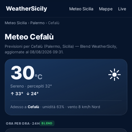
WeatherSicily
Meteo Sicilia
Mappe
Live
Meteo Sicilia
›
Palermo
›
Cefalù
Meteo Cefalù
Previsioni per Cefalù (Palermo, Sicilia) — Blend WeatherSicily,
aggiornate al 08/08/2026 09:31.
30
☀️
°C
Sereno · percepiti 32°
↑ 33° ↓ 24°
Adesso a
Cefalù
· umidità 63% · vento 8 km/h Nord
ORA PER ORA · 24H
BLEND