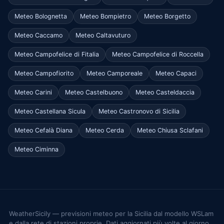
Meteo Bolognetta
Meteo Bompietro
Meteo Borgetto
Meteo Caccamo
Meteo Caltavuturo
Meteo Campofelice di Fitalia
Meteo Campofelice di Roccella
Meteo Campofiorito
Meteo Camporeale
Meteo Capaci
Meteo Carini
Meteo Castelbuono
Meteo Casteldaccia
Meteo Castellana Sicula
Meteo Castronovo di Sicilia
Meteo Cefalà Diana
Meteo Cerda
Meteo Chiusa Sclafani
Meteo Ciminna
WeatherSicily — previsioni meteo per la Sicilia dal modello WSLam
e dalla rete di stazioni proprie. Dati aggiornati più volte al giorno.