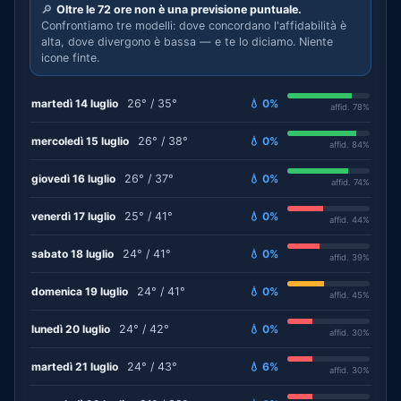
🔎
Oltre le 72 ore non è una previsione puntuale.
Confrontiamo tre modelli: dove concordano l'affidabilità è
alta, dove divergono è bassa — e te lo diciamo. Niente
icone finte.
martedì 14 luglio
26° / 35°
💧 0%
affid. 78%
mercoledì 15 luglio
26° / 38°
💧 0%
affid. 84%
giovedì 16 luglio
26° / 37°
💧 0%
affid. 74%
venerdì 17 luglio
25° / 41°
💧 0%
affid. 44%
sabato 18 luglio
24° / 41°
💧 0%
affid. 39%
domenica 19 luglio
24° / 41°
💧 0%
affid. 45%
lunedì 20 luglio
24° / 42°
💧 0%
affid. 30%
martedì 21 luglio
24° / 43°
💧 6%
affid. 30%