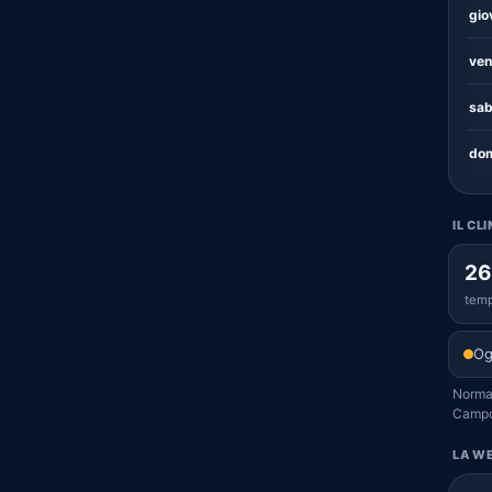
gio
ven
sab
dom
IL CL
26
temp
Og
Normal
Campof
LA WE