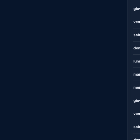
gio
ven
sab
dom
lun
mar
mer
gio
ven
sab
dom