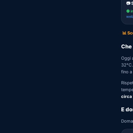
📷 
🟢 i
we
📊 Sc
Che 
Oggi 
32°C. 
fino a
Rispe
tempe
circa
E do
Doma