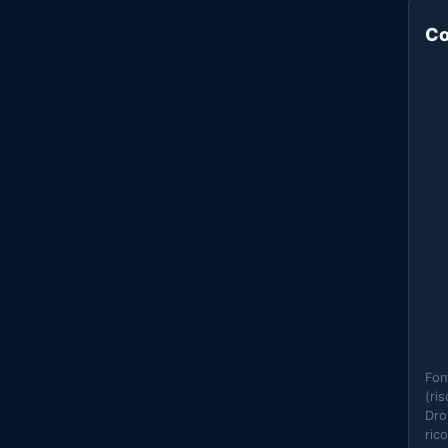
Co
Fon
(ri
Dro
ric