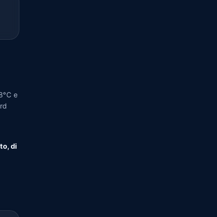
18°C e
ord
to, di