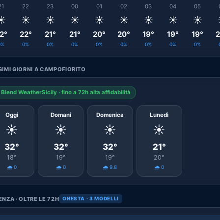
21
22
23
00
01
02
03
04
05
☀️
☀️
☀️
☀️
☀️
☀️
☀️
☀️
☀️
2°
22°
21°
21°
20°
20°
19°
19°
19°
2
0%
0%
0%
0%
0%
0%
0%
0%
0%
IMI GIORNI A CAMPOFIORITO
Blend WeatherSicily · fino a 72h alta affidabilità
Oggi
Domani
Domenica
Lunedì
☀️
☀️
☀️
☀️
32°
32°
32°
21°
18°
19°
19°
20°
🌧️ 0
🌧️ 0
🌧️ 9.8
🌧️ 0
NZA · OLTRE LE 72H
ONESTA · 3 MODELLI