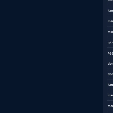
lun
mar
mer
gio
ogg
dom
dom
lun
mar
mer