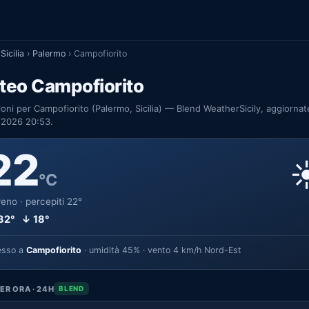
Sicilia
›
Palermo
›
Campofiorito
teo Campofiorito
ioni per Campofiorito (Palermo, Sicilia) — Blend WeatherSicily, aggiornat
/2026 20:53.
22
☀
°C
eno · percepiti 22°
32° ↓ 18°
esso a
Campofiorito
· umidità 45% · vento 4 km/h Nord-Est
ER ORA · 24H
BLEND