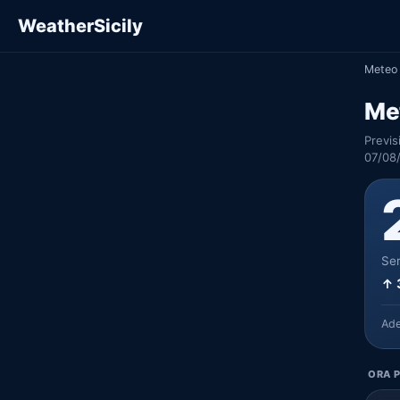
WeatherSicily
Meteo 
Me
Previs
07/08
Ser
↑ 
Ad
ORA P