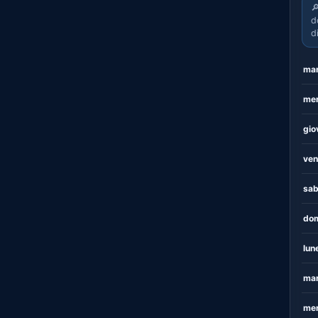

d
d
mar
mer
gio
ven
sab
dom
lun
mar
mer