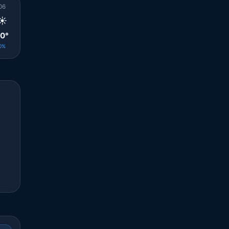
06
07
08
09
10
11
12
13
14
☀️
☀️
☀️
☀️
☀️
☀️
☀️
☀️
🌤️
0°
21°
24°
26°
27°
28°
30°
31°
32°
0%
0%
0%
0%
0%
0%
0%
0%
0%