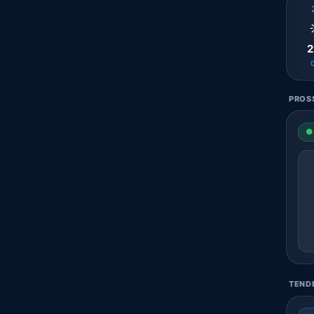
2
PROSS
● 
TENDE