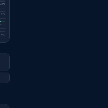
. 44%
. 51%
. 80%
. 74%