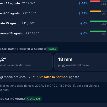
vedì 13 agosto
21° / 37°
💧 44%
affid
erdì 14 agosto
22° / 36°
💧 33%
affid
ato 15 agosto
21° / 36°
💧 0%
affid
enica 16 agosto
22° / 35°
💧 0%
affid
IMA DI CAMPOFIORITO A AGOSTO
REALE
,2°
18 mm
eratura media del mese
pioggia media del mese
gi media prevista ~25°:
−1,2° sotto la norma
di agosto
i climatiche dalla rianalisi 20CRv3 e GPCC (1806–2015), cella più vicina a
iorito.
BCAM PIÙ VICINA
A 24.7 KM