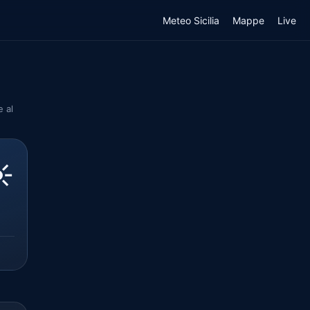
Meteo Sicilia
Mappe
Live
e al
️