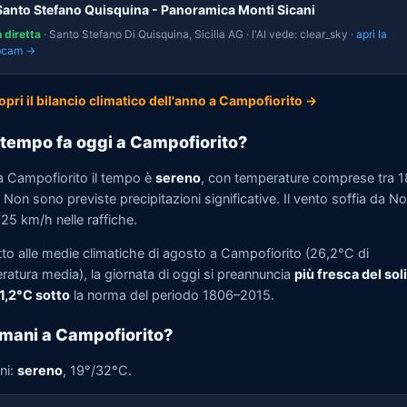
Santo Stefano Quisquina - Panoramica Monti Sicani
n diretta
· Santo Stefano Di Quisquina, Sicilia AG · l'AI vede: clear_sky ·
apri la
bcam →
opri il bilancio climatico dell'anno a Campofiorito →
tempo fa oggi a Campofiorito?
a Campofiorito il tempo è
sereno
, con temperature comprese tra 
Non sono previste precipitazioni significative. Il vento soffia da N
 25 km/h nelle raffiche.
tto alle medie climatiche di agosto a Campofiorito (26,2°C di
ratura media), la giornata di oggi si preannuncia
più fresca del soli
 1,2°C sotto
la norma del periodo 1806–2015.
mani a Campofiorito?
ni:
sereno
, 19°/32°C.