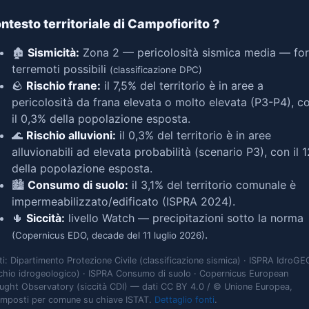
ntesto territoriale di Campofiorito
?
🏚️
Sismicità:
Zona 2 — pericolosità sismica media — for
terremoti possibili
(classificazione DPC)
🪨
Rischio frane:
il 7,5% del territorio è in aree a
pericolosità da frana elevata o molto elevata (P3-P4), c
il 0,3% della popolazione esposta.
🌊
Rischio alluvioni:
il 0,3% del territorio è in aree
alluvionabili ad elevata probabilità (scenario P3), con il 
della popolazione esposta.
🏙️
Consumo di suolo:
il 3,1% del territorio comunale è
impermeabilizzato/edificato (ISPRA 2024).
🌵
Siccità:
livello Watch — precipitazioni sotto la norma
.
(Copernicus EDO, decade del 11 luglio 2026)
ti: Dipartimento Protezione Civile (classificazione sismica) · ISPRA IdroGE
schio idrogeologico) · ISPRA Consumo di suolo · Copernicus European
ught Observatory (siccità CDI) — dati CC BY 4.0 / © Unione Europea,
omposti per comune su chiave ISTAT.
Dettaglio fonti
.