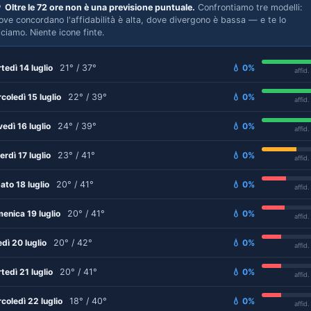

Oltre le 72 ore non è una previsione puntuale.
Confrontiamo tre modelli:
ove concordano l'affidabilità è alta, dove divergono è bassa — e te lo
iciamo. Niente icone finte.
tedì 14 luglio
21° / 37°
💧 0%
affid
coledì 15 luglio
22° / 39°
💧 0%
affid
vedì 16 luglio
24° / 39°
💧 0%
affid
erdì 17 luglio
23° / 41°
💧 0%
affid
ato 18 luglio
20° / 41°
💧 0%
affid
enica 19 luglio
20° / 41°
💧 0%
affid
edì 20 luglio
20° / 42°
💧 0%
affid
tedì 21 luglio
20° / 41°
💧 0%
affid
coledì 22 luglio
18° / 40°
💧 0%
affid