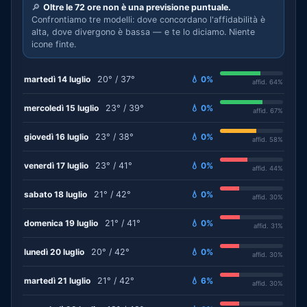
🔎
Oltre le 72 ore non è una previsione puntuale.
Confrontiamo tre modelli: dove concordano l'affidabilità è
alta, dove divergono è bassa — e te lo diciamo. Niente
icone finte.
martedì 14 luglio
20° / 37°
💧 0%
affid. 64%
mercoledì 15 luglio
23° / 39°
💧 0%
affid. 67%
giovedì 16 luglio
23° / 38°
💧 0%
affid. 58%
venerdì 17 luglio
23° / 41°
💧 0%
affid. 44%
sabato 18 luglio
21° / 42°
💧 0%
affid. 30%
domenica 19 luglio
21° / 41°
💧 0%
affid. 31%
lunedì 20 luglio
20° / 42°
💧 0%
affid. 30%
martedì 21 luglio
21° / 42°
💧 6%
affid. 30%