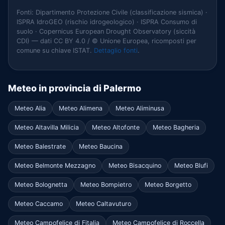
Fonti: Dipartimento Protezione Civile (classificazione sismica) ·
ISPRA IdroGEO (rischio idrogeologico) · ISPRA Consumo di
suolo · Copernicus European Drought Observatory (siccità
CDI) — dati CC BY 4.0 / © Unione Europea, ricomposti per
comune su chiave ISTAT.
Dettaglio fonti
.
Meteo in provincia di Palermo
Meteo Alia
Meteo Alimena
Meteo Aliminusa
Meteo Altavilla Milicia
Meteo Altofonte
Meteo Bagheria
Meteo Balestrate
Meteo Baucina
Meteo Belmonte Mezzagno
Meteo Bisacquino
Meteo Blufi
Meteo Bolognetta
Meteo Bompietro
Meteo Borgetto
Meteo Caccamo
Meteo Caltavuturo
Meteo Campofelice di Fitalia
Meteo Campofelice di Roccella