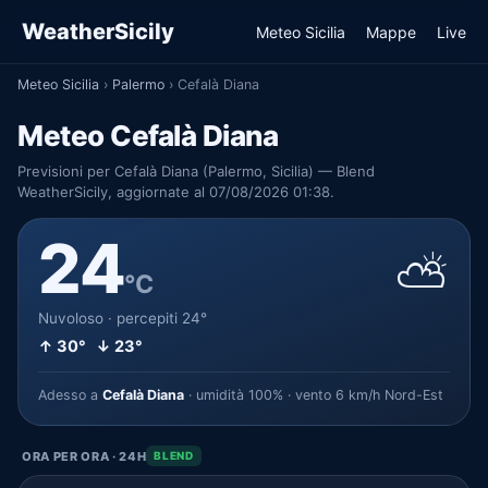
WeatherSicily
Meteo Sicilia
Mappe
Live
Meteo Sicilia
›
Palermo
›
Cefalà Diana
Meteo Cefalà Diana
Previsioni per Cefalà Diana (Palermo, Sicilia) — Blend
WeatherSicily, aggiornate al 07/08/2026 01:38.
24
⛅
°C
Nuvoloso · percepiti 24°
↑ 30° ↓ 23°
Adesso a
Cefalà Diana
· umidità 100% · vento 6 km/h Nord-Est
ORA PER ORA · 24H
BLEND