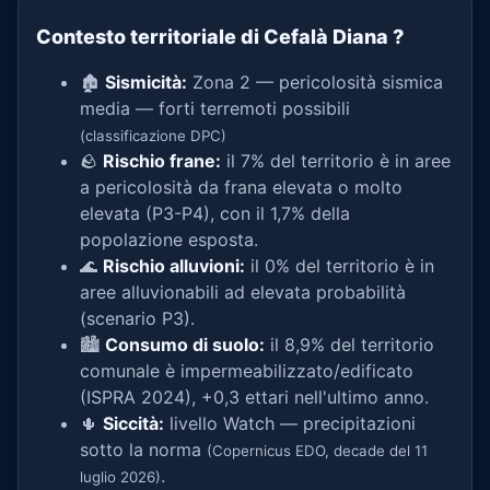
Contesto territoriale di Cefalà Diana
?
🏚️
Sismicità:
Zona 2 — pericolosità sismica
media — forti terremoti possibili
(classificazione DPC)
🪨
Rischio frane:
il 7% del territorio è in aree
a pericolosità da frana elevata o molto
elevata (P3-P4), con il 1,7% della
popolazione esposta.
🌊
Rischio alluvioni:
il 0% del territorio è in
aree alluvionabili ad elevata probabilità
(scenario P3).
🏙️
Consumo di suolo:
il 8,9% del territorio
comunale è impermeabilizzato/edificato
(ISPRA 2024), +0,3 ettari nell'ultimo anno.
🌵
Siccità:
livello Watch — precipitazioni
sotto la norma
(Copernicus EDO, decade del 11
.
luglio 2026)