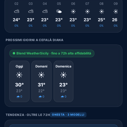
02
03
04
05
06
07
08
09
⛅
⛅
⛅
🌤️
☀️
☀️
☀️
☀️
24°
23°
23°
23°
23°
23°
25°
26°
0%
0%
0%
0%
0%
0%
0%
0%
PROSSIMI GIORNI A CEFALÀ DIANA
● Blend WeatherSicily · fino a 72h alta affidabilità
Oggi
Domani
Domenica
☀️
☀️
☀️
30°
31°
23°
23°
22°
23°
🌧️ 0
🌧️ 0
🌧️ 0
TENDENZA · OLTRE LE 72H
ONESTA · 3 MODELLI