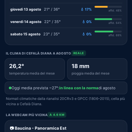
giovedì 13 agosto
21° / 36°
💧 17%
affid. 48%
venerdì 14 agosto
22° / 35°
💧 0%
affid. 64%
sabato 15 agosto
23° / 35°
💧 0%
affid. 69%
IL CLIMA DI CEFALÀ DIANA A AGOSTO
REALE
26,2°
18 mm
temperatura media del mese
pioggia media del mese
Oggi media prevista ~27°:
in linea con la norma
di agosto
Normali climatiche dalla rianalisi 20CRv3 e GPCC (1806–2015), cella più
vicina a Cefalà Diana.
LA WEBCAM PIÙ VICINA
A 4.6 KM
📷 Baucina - Panoramica Est