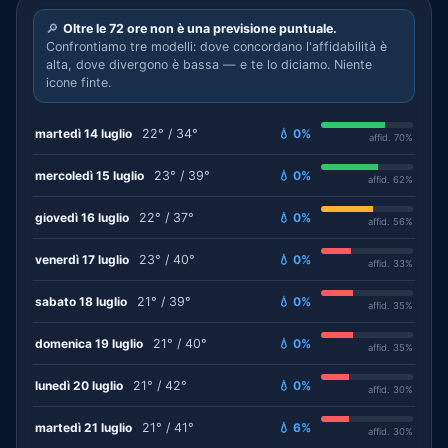
🔎
Oltre le 72 ore non è una previsione puntuale.
Confrontiamo tre modelli: dove concordano l'affidabilità è
alta, dove divergono è bassa — e te lo diciamo. Niente
icone finte.
martedì 14 luglio
22° / 34°
💧 0%
affid. 70%
mercoledì 15 luglio
23° / 39°
💧 0%
affid. 62%
giovedì 16 luglio
22° / 37°
💧 0%
affid. 56%
venerdì 17 luglio
23° / 40°
💧 0%
affid. 33%
sabato 18 luglio
21° / 39°
💧 0%
affid. 35%
domenica 19 luglio
21° / 40°
💧 0%
affid. 35%
lunedì 20 luglio
21° / 42°
💧 0%
affid. 30%
martedì 21 luglio
21° / 41°
💧 6%
affid. 30%