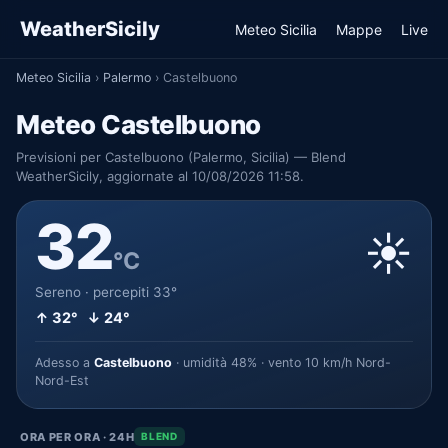
WeatherSicily
Meteo Sicilia
Mappe
Live
Meteo Sicilia
›
Palermo
›
Castelbuono
Meteo Castelbuono
Previsioni per Castelbuono (Palermo, Sicilia) — Blend
WeatherSicily, aggiornate al 10/08/2026 11:58.
32
☀️
°C
Sereno · percepiti 33°
↑ 32° ↓ 24°
Adesso a
Castelbuono
· umidità 48% · vento 10 km/h Nord-
Nord-Est
ORA PER ORA · 24H
BLEND