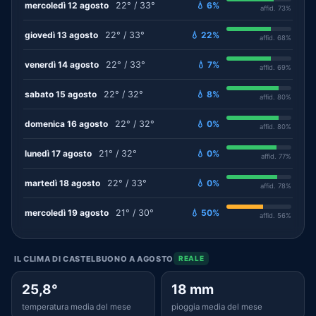
mercoledì 12 agosto
22° / 33°
💧 6%
affid. 73%
giovedì 13 agosto
22° / 33°
💧 22%
affid. 68%
venerdì 14 agosto
22° / 33°
💧 7%
affid. 69%
sabato 15 agosto
22° / 32°
💧 8%
affid. 80%
domenica 16 agosto
22° / 32°
💧 0%
affid. 80%
lunedì 17 agosto
21° / 32°
💧 0%
affid. 77%
martedì 18 agosto
22° / 33°
💧 0%
affid. 78%
mercoledì 19 agosto
21° / 30°
💧 50%
affid. 56%
IL CLIMA DI CASTELBUONO A AGOSTO
REALE
25,8°
18 mm
temperatura media del mese
pioggia media del mese