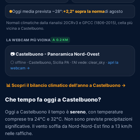
Oggi media prevista ~28°:
+2,2° sopra la norma
di agosto
Normali climatiche dalla rianalisi 20CRv3 e GPCC (1806–2015), cella più
vicina a Castelbuono.
LA WEBCAM PIÙ VICINA
A 0.2 KM
📷 Castelbuono - Panoramica Nord-Ovest
⚪ offline
· Castelbuono, Sicilia PA · l'AI vede: clear_sky ·
apri la
webcam →
📊 Scopri il bilancio climatico dell'anno a Castelbuono →
Che tempo fa oggi a Castelbuono?
Oggi a Castelbuono il tempo è
sereno
, con temperature
comprese tra 24°C e 32°C. Non sono previste precipitazioni
significative. Il vento soffia da Nord-Nord-Est fino a 13 km/h
nelle raffiche.