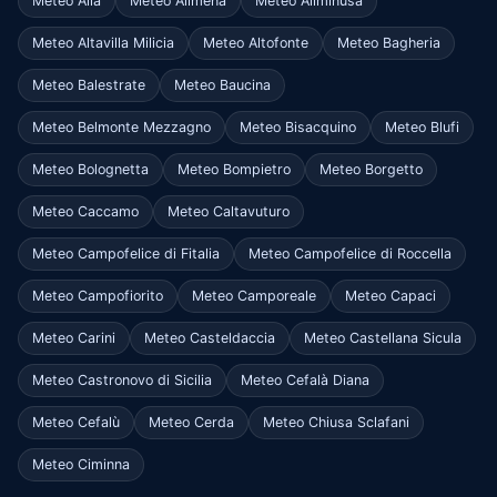
Meteo Alia
Meteo Alimena
Meteo Aliminusa
Meteo Altavilla Milicia
Meteo Altofonte
Meteo Bagheria
Meteo Balestrate
Meteo Baucina
Meteo Belmonte Mezzagno
Meteo Bisacquino
Meteo Blufi
Meteo Bolognetta
Meteo Bompietro
Meteo Borgetto
Meteo Caccamo
Meteo Caltavuturo
Meteo Campofelice di Fitalia
Meteo Campofelice di Roccella
Meteo Campofiorito
Meteo Camporeale
Meteo Capaci
Meteo Carini
Meteo Casteldaccia
Meteo Castellana Sicula
Meteo Castronovo di Sicilia
Meteo Cefalà Diana
Meteo Cefalù
Meteo Cerda
Meteo Chiusa Sclafani
Meteo Ciminna