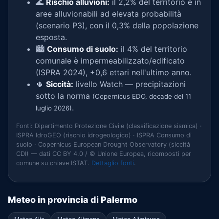
🌊
Rischio alluvioni:
il 2,2% del territorio è in
aree alluvionabili ad elevata probabilità
(scenario P3), con il 0,3% della popolazione
esposta.
🏙️
Consumo di suolo:
il 4% del territorio
comunale è impermeabilizzato/edificato
(ISPRA 2024), +0,6 ettari nell'ultimo anno.
🌵
Siccità:
livello Watch — precipitazioni
sotto la norma
(Copernicus EDO, decade del 11
.
luglio 2026)
Fonti: Dipartimento Protezione Civile (classificazione sismica) ·
ISPRA IdroGEO (rischio idrogeologico) · ISPRA Consumo di
suolo · Copernicus European Drought Observatory (siccità
CDI) — dati CC BY 4.0 / © Unione Europea, ricomposti per
comune su chiave ISTAT.
Dettaglio fonti
.
Meteo in provincia di Palermo