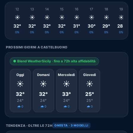
12
13
14
15
16
17
18
19
☀️
☀️
☀️
☀️
☀️
☀️
☀️
☀️
32°
32°
32°
32°
31°
30°
29°
28°
0%
0%
0%
0%
0%
0%
0%
0%
PROSSIMI GIORNI A CASTELBUONO
● Blend WeatherSicily · fino a 72h alta affidabilità
Oggi
Domani
Mercoledì
Giovedì
☀️
☀️
☀️
☀️
32°
32°
33°
25°
24°
24°
24°
25°
🌧️ 0
🌧️ 0
🌧️ 0
🌧️ 0
TENDENZA · OLTRE LE 72H
ONESTA · 3 MODELLI