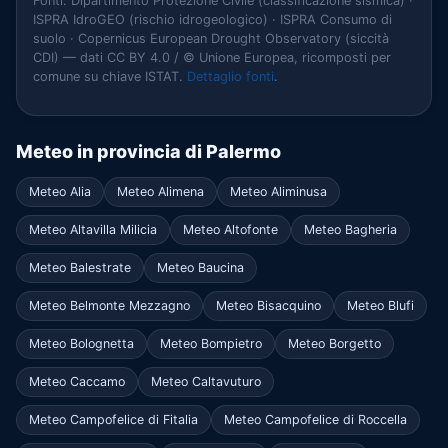
Fonti: Dipartimento Protezione Civile (classificazione sismica) ·
ISPRA IdroGEO (rischio idrogeologico) · ISPRA Consumo di
suolo · Copernicus European Drought Observatory (siccità
CDI) — dati CC BY 4.0 / © Unione Europea, ricomposti per
comune su chiave ISTAT.
Dettaglio fonti
.
Meteo in provincia di Palermo
Meteo Alia
Meteo Alimena
Meteo Aliminusa
Meteo Altavilla Milicia
Meteo Altofonte
Meteo Bagheria
Meteo Balestrate
Meteo Baucina
Meteo Belmonte Mezzagno
Meteo Bisacquino
Meteo Blufi
Meteo Bolognetta
Meteo Bompietro
Meteo Borgetto
Meteo Caccamo
Meteo Caltavuturo
Meteo Campofelice di Fitalia
Meteo Campofelice di Roccella