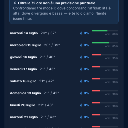
🔎
Oltre le 72 ore non è una previsione puntuale.
Confrontiamo tre modelli: dove concordano l'affidabilità è
alta, dove divergono è bassa — e te lo diciamo. Niente
icone finte.
martedì 14 luglio
20° / 37°
💧 0%
affid. 60%
mercoledì 15 luglio
20° / 39°
💧 0%
affid. 65%
giovedì 16 luglio
21° / 40°
💧 0%
affid. 35%
venerdì 17 luglio
21° / 43°
💧 0%
affid. 30%
sabato 18 luglio
21° / 42°
💧 0%
affid. 30%
domenica 19 luglio
21° / 42°
💧 0%
affid. 30%
lunedì 20 luglio
21° / 43°
💧 0%
affid. 30%
martedì 21 luglio
21° / 43°
💧 0%
affid. 30%