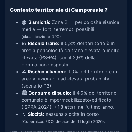
Contesto territoriale di Camporeale
?
🏚️
Sismicità:
Zona 2 — pericolosità sismica
media — forti terremoti possibili
(classificazione DPC)
🪨
Rischio frane:
il 0,3% del territorio è in
aree a pericolosità da frana elevata o molto
elevata (P3-P4), con il 2,9% della
popolazione esposta.
🌊
Rischio alluvioni:
il 0% del territorio è in
aree alluvionabili ad elevata probabilità
(scenario P3).
🏙️
Consumo di suolo:
il 4,6% del territorio
comunale è impermeabilizzato/edificato
(ISPRA 2024), +1,8 ettari nell'ultimo anno.
💧
Siccità:
nessuna siccità in corso
.
(Copernicus EDO, decade del 11 luglio 2026)