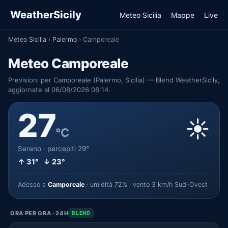
WeatherSicily
Meteo Sicilia
Mappe
Live
Meteo Sicilia
›
Palermo
›
Camporeale
Meteo Camporeale
Previsioni per Camporeale (Palermo, Sicilia) — Blend WeatherSicily,
aggiornate al 06/08/2026 08:14.
27
☀️
°C
Sereno · percepiti 29°
↑ 31° ↓ 23°
Adesso a
Camporeale
· umidità 72% · vento 3 km/h Sud-Ovest
ORA PER ORA · 24H
BLEND