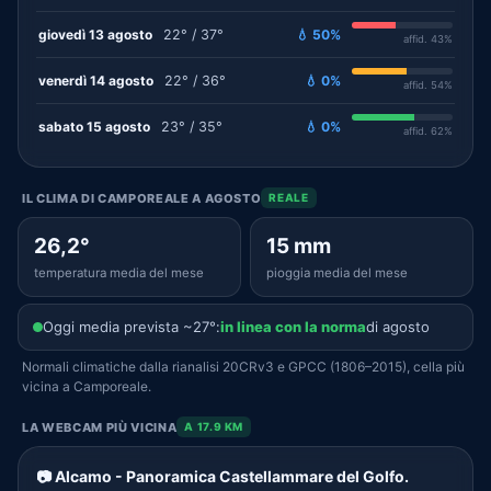
giovedì 13 agosto
22° / 37°
💧 50%
affid. 43%
venerdì 14 agosto
22° / 36°
💧 0%
affid. 54%
sabato 15 agosto
23° / 35°
💧 0%
affid. 62%
IL CLIMA DI CAMPOREALE A AGOSTO
REALE
26,2°
15 mm
temperatura media del mese
pioggia media del mese
Oggi media prevista ~27°:
in linea con la norma
di agosto
Normali climatiche dalla rianalisi 20CRv3 e GPCC (1806–2015), cella più
vicina a Camporeale.
LA WEBCAM PIÙ VICINA
A 17.9 KM
📷 Alcamo - Panoramica Castellammare del Golfo.