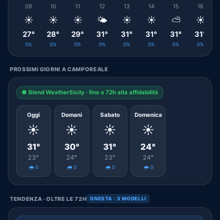
09
10
11
12
13
14
15
16
☀️
☀️
☀️
🌤️
☀️
☀️
⛅
☀️
27°
28°
29°
31°
31°
31°
31°
31°
0%
0%
0%
0%
0%
0%
0%
0%
PROSSIMI GIORNI A CAMPOREALE
● Blend WeatherSicily · fino a 72h alta affidabilità
Oggi
Domani
Sabato
Domenica
☀️
☀️
☀️
☀️
31°
30°
31°
24°
23°
24°
23°
24°
🌧️ 0
🌧️ 0
🌧️ 0
🌧️ 0
TENDENZA · OLTRE LE 72H
ONESTA · 3 MODELLI