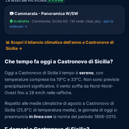
LA WEBCAM PIÙ VICINA
A 5.9 KM
📷 Cammarata - Panoramica W/SW
🟢 in diretta
· Cammarata, Sicilia AG · l'AI vede: clear_sky ·
apri la
webcam →
📊 Scopri il bilancio climatico dell'anno a Castronovo di
Sicilia →
Che tempo fa oggi a Castronovo di Sicilia?
Oggi a Castronovo di Sicilia il tempo è
sereno
, con
temperature comprese tra 19°C e 33°C. Non sono previste
precipitazioni significative. Il vento soffia da Nord-Nord-
Ovest fino a 28 km/h nelle raffiche.
Rispetto alle medie climatiche di agosto a Castronovo di
Sicilia (25,8°C di temperatura media), la giornata di oggi si
preannuncia
in linea con
la norma del periodo 1806–2015.