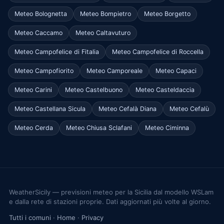
Meteo Bolognetta
Meteo Bompietro
Meteo Borgetto
Meteo Caccamo
Meteo Caltavuturo
Meteo Campofelice di Fitalia
Meteo Campofelice di Roccella
Meteo Campofiorito
Meteo Camporeale
Meteo Capaci
Meteo Carini
Meteo Castelbuono
Meteo Casteldaccia
Meteo Castellana Sicula
Meteo Cefalà Diana
Meteo Cefalù
Meteo Cerda
Meteo Chiusa Sclafani
Meteo Ciminna
WeatherSicily — previsioni meteo per la Sicilia dal modello WSLam
e dalla rete di stazioni proprie. Dati aggiornati più volte al giorno.
Tutti i comuni
·
Home
·
Privacy