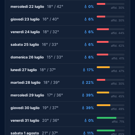
mercoledì 22 luglio
18° / 42°
💧 0%
affid. 30%
giovedì 23 luglio
16° / 40°
💧 6%
affid. 30%
venerdì 24 luglio
18° / 32°
💧 6%
affid. 44%
sabato 25 luglio
16° / 33°
💧 6%
affid. 42%
domenica 26 luglio
15° / 33°
💧 6%
affid. 41%
lunedì 27 luglio
18° / 37°
💧 17%
affid. 47%
martedì 28 luglio
18° / 39°
💧 22%
affid. 30%
mercoledì 29 luglio
17° / 36°
💧 39%
affid. 45%
giovedì 30 luglio
19° / 37°
💧 39%
affid. 49%
venerdì 31 luglio
20° / 36°
💧 0%
affid. 71%
sabato 1 agosto
21° / 37°
💧 11%
affid. 65%