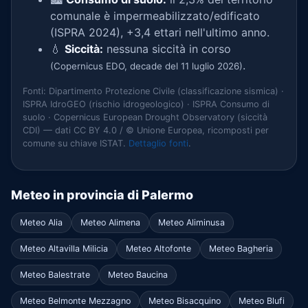
comunale è impermeabilizzato/edificato
(ISPRA 2024), +3,4 ettari nell'ultimo anno.
💧
Siccità:
nessuna siccità in corso
.
(Copernicus EDO, decade del 11 luglio 2026)
Fonti: Dipartimento Protezione Civile (classificazione sismica) ·
ISPRA IdroGEO (rischio idrogeologico) · ISPRA Consumo di
suolo · Copernicus European Drought Observatory (siccità
CDI) — dati CC BY 4.0 / © Unione Europea, ricomposti per
comune su chiave ISTAT.
Dettaglio fonti
.
Meteo in provincia di Palermo
Meteo Alia
Meteo Alimena
Meteo Aliminusa
Meteo Altavilla Milicia
Meteo Altofonte
Meteo Bagheria
Meteo Balestrate
Meteo Baucina
Meteo Belmonte Mezzagno
Meteo Bisacquino
Meteo Blufi