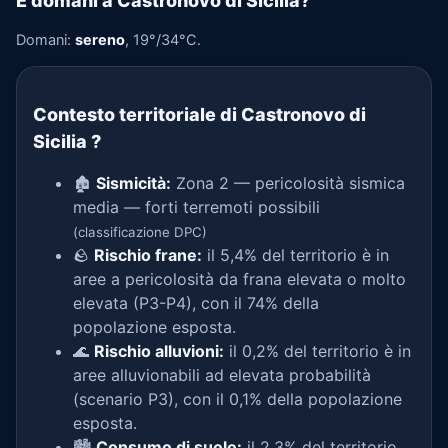
E domani a Castronovo di Sicilia?
Domani:
sereno
, 19°/34°C.
Contesto territoriale di Castronovo di
Sicilia
?
🏚️
Sismicità:
Zona 2 — pericolosità sismica
media — forti terremoti possibili
(classificazione DPC)
🪨
Rischio frane:
il 5,4% del territorio è in
aree a pericolosità da frana elevata o molto
elevata (P3-P4), con il 74% della
popolazione esposta.
🌊
Rischio alluvioni:
il 0,2% del territorio è in
aree alluvionabili ad elevata probabilità
(scenario P3), con il 0,1% della popolazione
esposta.
🏙️
Consumo di suolo:
il 2,3% del territorio