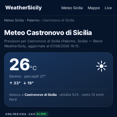
WeatherSicily
Meteo Sicilia
Mappe
Live
Meteo Sicilia
›
Palermo
›
Castronovo di Sicilia
Meteo Castronovo di Sicilia
Previsioni per Castronovo di Sicilia (Palermo, Sicilia) — Blend
WeatherSicily, aggiornate al 07/08/2026 19:15.
26
☀️
°C
Sereno · percepiti 27°
↑ 33° ↓ 19°
Adesso a
Castronovo di Sicilia
· umidità 52% · vento 10 km/h
Nord
ORA PER ORA · 24H
BLEND