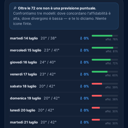
🔎
Oltre le 72 ore non è una previsione puntuale.
Confrontiamo tre modelli: dove concordano l'affidabilità è
alta, dove divergono è bassa — e te lo diciamo. Niente
icone finte.
martedì 14 luglio
20° / 38°
💧 0%
affid. 78%
mercoledì 15 luglio
23° / 41°
💧 0%
affid. 81%
giovedì 16 luglio
24° / 40°
💧 0%
affid. 72%
venerdì 17 luglio
23° / 42°
💧 0%
affid. 60%
sabato 18 luglio
20° / 42°
💧 0%
affid. 39%
domenica 19 luglio
20° / 42°
💧 0%
affid. 38%
lunedì 20 luglio
20° / 42°
💧 0%
affid. 30%
martedì 21 luglio
20° / 42°
💧 0%
affid. 30%