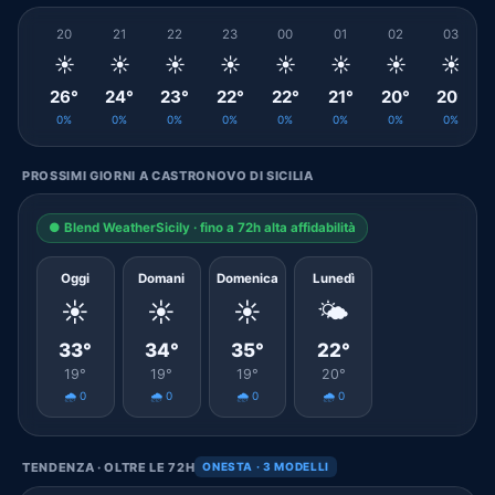
20
21
22
23
00
01
02
03
☀️
☀️
☀️
☀️
☀️
☀️
☀️
☀️
26°
24°
23°
22°
22°
21°
20°
20°
0%
0%
0%
0%
0%
0%
0%
0%
PROSSIMI GIORNI A CASTRONOVO DI SICILIA
● Blend WeatherSicily · fino a 72h alta affidabilità
Oggi
Domani
Domenica
Lunedì
☀️
☀️
☀️
🌤️
33°
34°
35°
22°
19°
19°
19°
20°
🌧️ 0
🌧️ 0
🌧️ 0
🌧️ 0
TENDENZA · OLTRE LE 72H
ONESTA · 3 MODELLI