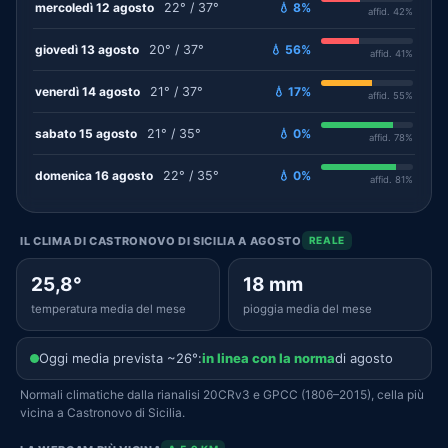
mercoledì 12 agosto
22° / 37°
💧 8%
affid. 42%
giovedì 13 agosto
20° / 37°
💧 56%
affid. 41%
venerdì 14 agosto
21° / 37°
💧 17%
affid. 55%
sabato 15 agosto
21° / 35°
💧 0%
affid. 78%
domenica 16 agosto
22° / 35°
💧 0%
affid. 81%
IL CLIMA DI CASTRONOVO DI SICILIA A AGOSTO
REALE
25,8°
18 mm
temperatura media del mese
pioggia media del mese
Oggi media prevista ~26°:
in linea con la norma
di agosto
Normali climatiche dalla rianalisi 20CRv3 e GPCC (1806–2015), cella più
vicina a Castronovo di Sicilia.