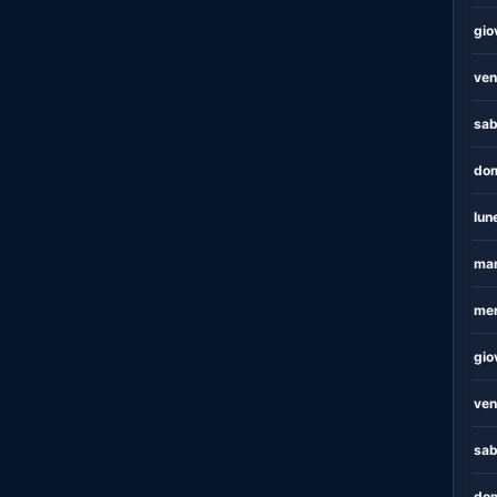
gio
ven
sab
dom
lun
mar
mer
gio
ven
sab
dom