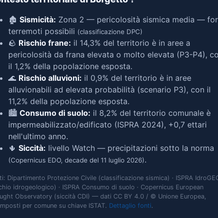
🏚️
Sismicità:
Zona 2 — pericolosità sismica media — for
terremoti possibili
(classificazione DPC)
🪨
Rischio frane:
il 14,3% del territorio è in aree a
pericolosità da frana elevata o molto elevata (P3-P4), c
il 1,2% della popolazione esposta.
🌊
Rischio alluvioni:
il 0,9% del territorio è in aree
alluvionabili ad elevata probabilità (scenario P3), con il
11,2% della popolazione esposta.
🏙️
Consumo di suolo:
il 8,2% del territorio comunale è
impermeabilizzato/edificato (ISPRA 2024), +0,7 ettari
nell'ultimo anno.
🌵
Siccità:
livello Watch — precipitazioni sotto la norma
.
(Copernicus EDO, decade del 11 luglio 2026)
ti: Dipartimento Protezione Civile (classificazione sismica) · ISPRA IdroGE
schio idrogeologico) · ISPRA Consumo di suolo · Copernicus European
ught Observatory (siccità CDI) — dati CC BY 4.0 / © Unione Europea,
omposti per comune su chiave ISTAT.
Dettaglio fonti
.