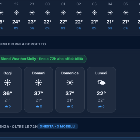
21
22
23
00
01
02
03
04
05
☀️
☀️
☀️
☀️
☀️
☀️
☀️
☀️
☀️
5°
24°
23°
22°
22°
22°
21°
21°
21°
2
0%
0%
0%
0%
0%
0%
0%
0%
0%
IMI GIORNI A BORGETTO
Blend WeatherSicily · fino a 72h alta affidabilità
Oggi
Domani
Domenica
Lunedì
☀️
☀️
☀️
🌤️
36°
37°
37°
22°
21°
21°
21°
22°
🌧️ 0
🌧️ 0
🌧️ 0
🌧️ 0
NZA · OLTRE LE 72H
ONESTA · 3 MODELLI