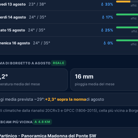
vedì 13 agosto
23° / 38°
💧 33%
affid
erdì 14 agosto
24° / 35°
💧 17%
affid
ato 15 agosto
24° / 35°
💧 25%
affid
enica 16 agosto
24° / 35°
💧 0%
affid
IMA DI BORGETTO A AGOSTO
REALE
,2°
16 mm
eratura media del mese
pioggia media del mese
gi media prevista ~29°:
+2,3° sopra la norma
di agosto
i climatiche dalla rianalisi 20CRv3 e GPCC (1806–2015), cella più vicina a Borge
BCAM PIÙ VICINA
A 4.8 KM
Partinico - Panoramica Madonna del Ponte SW