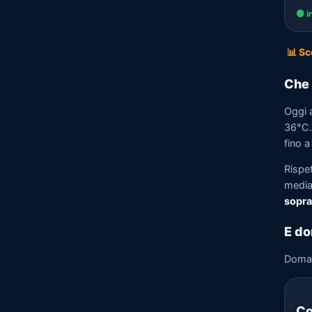
🟢 i
📊 Sc
Che 
Oggi 
36°C. 
fino a
Rispe
media)
sopra
E do
Doma
Co