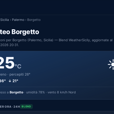
Sicilia
›
Palermo
›
Borgetto
teo Borgetto
ioni per Borgetto (Palermo, Sicilia) — Blend WeatherSicily, aggiornate al
/2026 20:31.
25
☀
°C
eno · percepiti 26°
36° ↓ 21°
esso a
Borgetto
· umidità 78% · vento 8 km/h Nord
ER ORA · 24H
BLEND