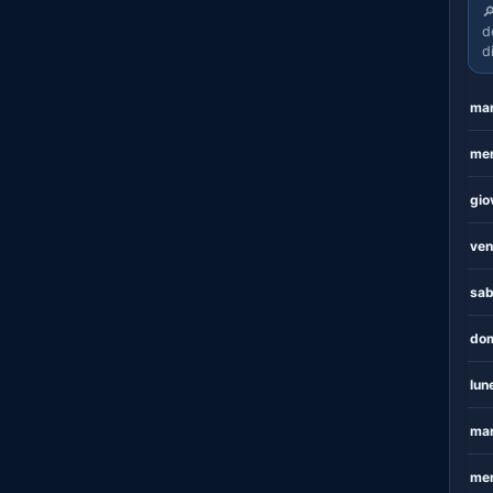

d
d
mar
mer
gio
ven
sab
dom
lun
mar
mer