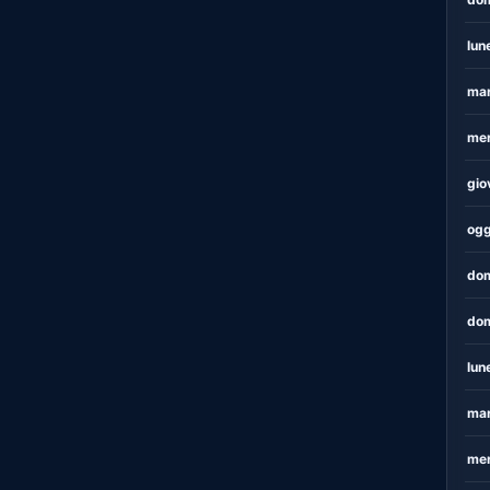
lun
mar
mer
gio
ogg
dom
dom
lun
mar
mer