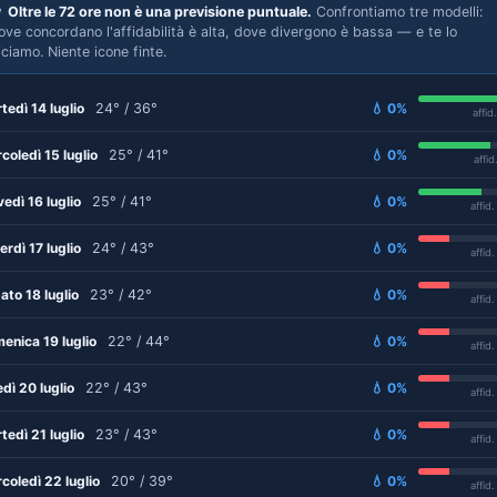

Oltre le 72 ore non è una previsione puntuale.
Confrontiamo tre modelli:
ove concordano l'affidabilità è alta, dove divergono è bassa — e te lo
iciamo. Niente icone finte.
tedì 14 luglio
24° / 36°
💧 0%
affid
coledì 15 luglio
25° / 41°
💧 0%
affid
vedì 16 luglio
25° / 41°
💧 0%
affid
erdì 17 luglio
24° / 43°
💧 0%
affid
ato 18 luglio
23° / 42°
💧 0%
affid
enica 19 luglio
22° / 44°
💧 0%
affid
edì 20 luglio
22° / 43°
💧 0%
affid
tedì 21 luglio
23° / 43°
💧 0%
affid
coledì 22 luglio
20° / 39°
💧 0%
affid