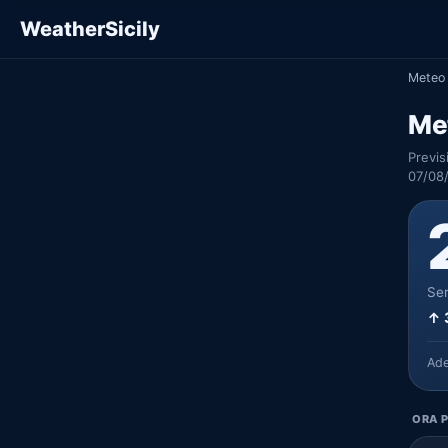
WeatherSicily
Meteo 
Me
Previs
07/08
Ser
↑ 
Ad
ORA P