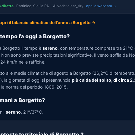
n diretta
· Partinico, Sicilia PA · l'AI vede: clear_sky ·
apri la webcam →
opri il bilancio climatico dell'anno a Borgetto →
tempo fa oggi a Borgetto?
a Borgetto il tempo è
sereno
, con temperature comprese tra 21°C 
Non sono previste precipitazioni significative. Il vento soffia da N
 24 km/h nelle raffiche.
tto alle medie climatiche di agosto a Borgetto (26,2°C di temperat
, la giornata di oggi si preannuncia
più calda del solito, di circa 2
la norma del periodo 1806–2015.
mani a Borgetto?
ni:
sereno
, 21°/37°C.
ntesto territoriale di Borgetto
?