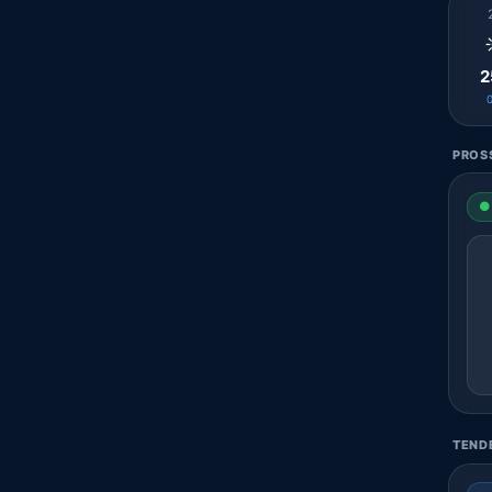
2
PROSS
● 
TENDE