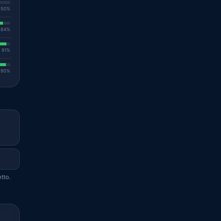
. 50%
. 84%
. 91%
. 90%
tto.