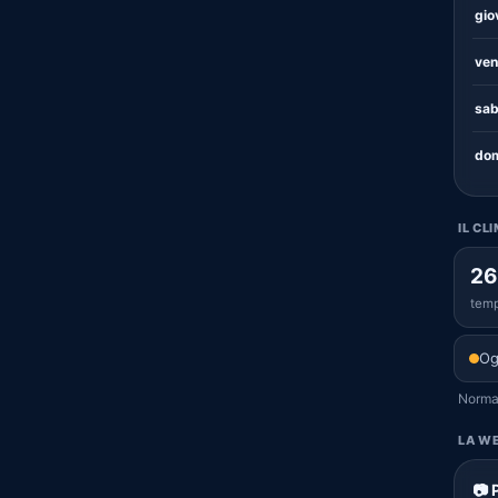
gio
ven
sab
dom
IL CL
26
temp
Og
Normal
LA WE
📷 