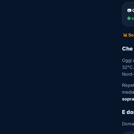
📷 
🟢 i
📊 Sc
Che 
Oggi 
32°C. 
Nord-E
Rispe
media)
sopra
E do
Doma