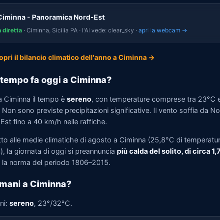
Ciminna - Panoramica Nord-Est
n diretta
· Ciminna, Sicilia PA · l'AI vede: clear_sky ·
apri la webcam →
opri il bilancio climatico dell'anno a Ciminna →
tempo fa oggi a Ciminna?
a Ciminna il tempo è
sereno
, con temperature comprese tra 23°C 
Non sono previste precipitazioni significative. Il vento soffia da N
st fino a 40 km/h nelle raffiche.
tto alle medie climatiche di agosto a Ciminna (25,8°C di temperatu
, la giornata di oggi si preannuncia
più calda del solito, di circa 1
la norma del periodo 1806–2015.
mani a Ciminna?
ni:
sereno
, 23°/32°C.