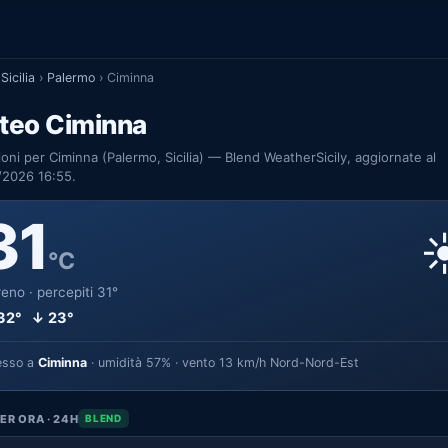
Sicilia
›
Palermo
›
Ciminna
teo Ciminna
ioni per Ciminna (Palermo, Sicilia) — Blend WeatherSicily, aggiornate al
/2026 16:55.
31
☀
°C
eno · percepiti 31°
32° ↓ 23°
esso a
Ciminna
· umidità 57% · vento 13 km/h Nord-Nord-Est
ER ORA · 24H
BLEND