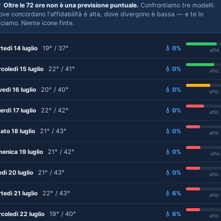

Oltre le 72 ore non è una previsione puntuale.
Confrontiamo tre modelli:
ove concordano l'affidabilità è alta, dove divergono è bassa — e te lo
iciamo. Niente icone finte.
tedì 14 luglio
19° / 37°
💧 0%
affid
coledì 15 luglio
22° / 41°
💧 0%
affid
vedì 16 luglio
20° / 40°
💧 0%
affid
erdì 17 luglio
22° / 42°
💧 0%
affid
ato 18 luglio
21° / 43°
💧 0%
affid
enica 19 luglio
21° / 42°
💧 0%
affid
edì 20 luglio
21° / 43°
💧 0%
affid
tedì 21 luglio
22° / 43°
💧 6%
affid
coledì 22 luglio
19° / 40°
💧 6%
affid