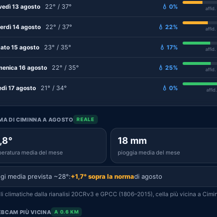
vedì 13 agosto
22° / 37°
💧 0%
affid
erdì 14 agosto
22° / 37°
💧 22%
affid
ato 15 agosto
23° / 35°
💧 17%
affid
enica 16 agosto
22° / 35°
💧 25%
affid
edì 17 agosto
21° / 34°
💧 0%
affid
IMA DI CIMINNA A AGOSTO
REALE
,8°
18 mm
eratura media del mese
pioggia media del mese
gi media prevista ~28°:
+1,7° sopra la norma
di agosto
i climatiche dalla rianalisi 20CRv3 e GPCC (1806–2015), cella più vicina a Cimi
BCAM PIÙ VICINA
A 0.6 KM