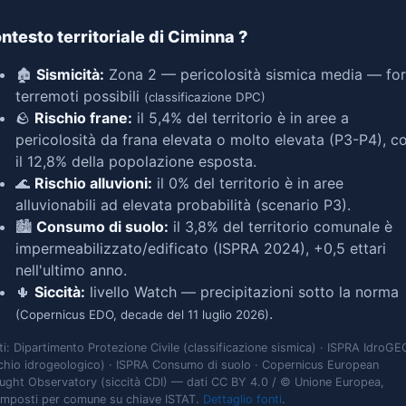
ntesto territoriale di Ciminna
?
🏚️
Sismicità:
Zona 2 — pericolosità sismica media — for
terremoti possibili
(classificazione DPC)
🪨
Rischio frane:
il 5,4% del territorio è in aree a
pericolosità da frana elevata o molto elevata (P3-P4), c
il 12,8% della popolazione esposta.
🌊
Rischio alluvioni:
il 0% del territorio è in aree
alluvionabili ad elevata probabilità (scenario P3).
🏙️
Consumo di suolo:
il 3,8% del territorio comunale è
impermeabilizzato/edificato (ISPRA 2024), +0,5 ettari
nell'ultimo anno.
🌵
Siccità:
livello Watch — precipitazioni sotto la norma
.
(Copernicus EDO, decade del 11 luglio 2026)
ti: Dipartimento Protezione Civile (classificazione sismica) · ISPRA IdroGE
schio idrogeologico) · ISPRA Consumo di suolo · Copernicus European
ught Observatory (siccità CDI) — dati CC BY 4.0 / © Unione Europea,
omposti per comune su chiave ISTAT.
Dettaglio fonti
.