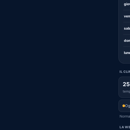
gio
ven
sab
dom
lun
IL CL
25
temp
Og
Normal
LA WE