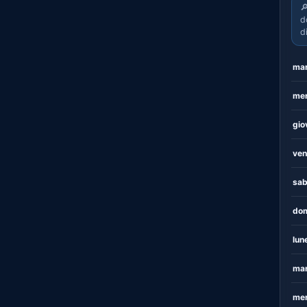

d
d
mar
mer
gio
ven
sab
dom
lun
mar
mer