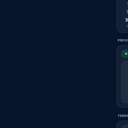
3
PROSS
● 
TENDE