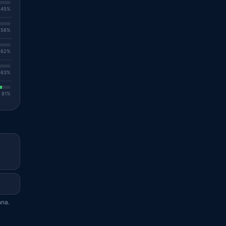
. 45%
. 56%
. 62%
. 63%
. 81%
nna.