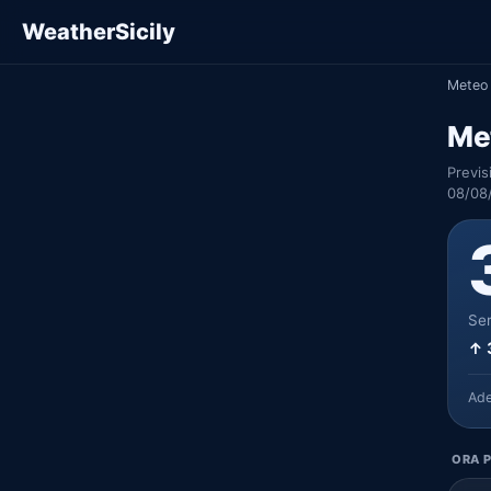
WeatherSicily
Meteo 
Me
Previs
08/08
Ser
↑ 
Ad
ORA P