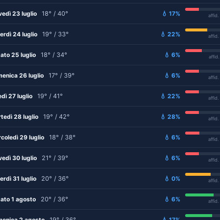
vedì 23 luglio
18° / 40°
💧 17%
affid
erdì 24 luglio
19° / 33°
💧 22%
affid
ato 25 luglio
18° / 34°
💧 6%
affid
enica 26 luglio
17° / 39°
💧 6%
affid
edì 27 luglio
19° / 41°
💧 22%
affid
tedì 28 luglio
19° / 42°
💧 28%
affid
coledì 29 luglio
18° / 38°
💧 6%
affid
vedì 30 luglio
21° / 39°
💧 6%
affid
erdì 31 luglio
20° / 36°
💧 0%
affid
ato 1 agosto
20° / 36°
💧 6%
affid
enica 2 agosto
19° / 36°
💧 17%