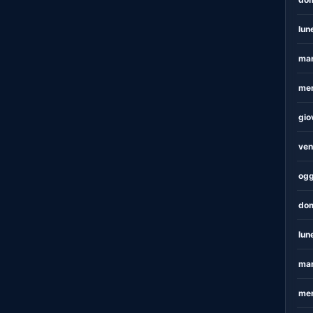
lun
mar
mer
gio
ven
ogg
dom
lun
mar
mer