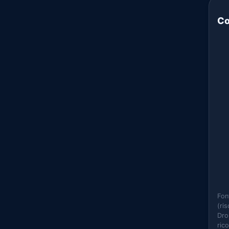
Co
Fon
(ri
Dro
ric