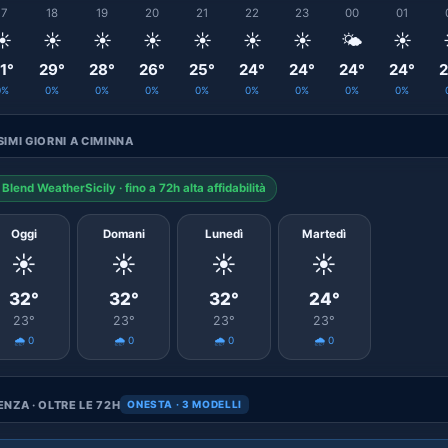
17
18
19
20
21
22
23
00
01
☀️
☀️
☀️
☀️
☀️
☀️
☀️
🌤️
☀️
1°
29°
28°
26°
25°
24°
24°
24°
24°
2
0%
0%
0%
0%
0%
0%
0%
0%
0%
IMI GIORNI A CIMINNA
Blend WeatherSicily · fino a 72h alta affidabilità
Oggi
Domani
Lunedì
Martedì
☀️
☀️
☀️
☀️
32°
32°
32°
24°
23°
23°
23°
23°
🌧️ 0
🌧️ 0
🌧️ 0
🌧️ 0
NZA · OLTRE LE 72H
ONESTA · 3 MODELLI