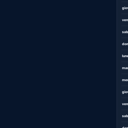
gio
ven
sab
dom
lun
mar
mer
gio
ven
sab
dom