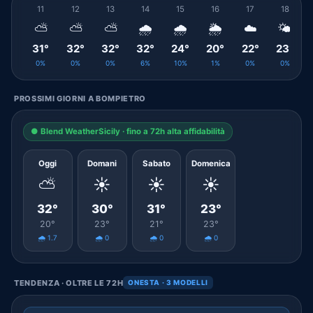
11
12
13
14
15
16
17
18
⛅
⛅
⛅
🌧️
🌧️
🌦️
☁️
🌤️
31°
32°
32°
32°
24°
20°
22°
23°
0%
0%
0%
6%
10%
1%
0%
0%
PROSSIMI GIORNI A BOMPIETRO
● Blend WeatherSicily · fino a 72h alta affidabilità
Oggi
Domani
Sabato
Domenica
⛅
☀️
☀️
☀️
32°
30°
31°
23°
20°
23°
21°
23°
🌧️ 1.7
🌧️ 0
🌧️ 0
🌧️ 0
TENDENZA · OLTRE LE 72H
ONESTA · 3 MODELLI