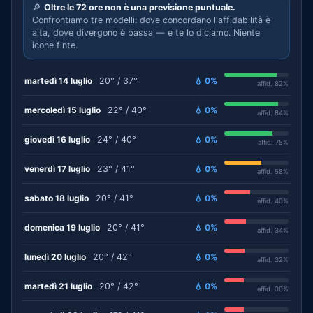
🔎
Oltre le 72 ore non è una previsione puntuale.
Confrontiamo tre modelli: dove concordano l'affidabilità è
alta, dove divergono è bassa — e te lo diciamo. Niente
icone finte.
martedì 14 luglio
20° / 37°
💧 0%
affid. 82%
mercoledì 15 luglio
22° / 40°
💧 0%
affid. 84%
giovedì 16 luglio
24° / 40°
💧 0%
affid. 75%
venerdì 17 luglio
23° / 41°
💧 0%
affid. 58%
sabato 18 luglio
20° / 41°
💧 0%
affid. 40%
domenica 19 luglio
20° / 41°
💧 0%
affid. 34%
lunedì 20 luglio
20° / 42°
💧 0%
affid. 32%
martedì 21 luglio
20° / 42°
💧 0%
affid. 30%