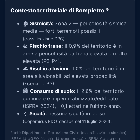
Contesto territoriale di Bompietro
?
🏚️
Sismicità:
Zona 2 — pericolosità sismica
media — forti terremoti possibili
(classificazione DPC)
🪨
Rischio frane:
il 0,9% del territorio è in
aree a pericolosità da frana elevata o molto
elevata (P3-P4).
🌊
Rischio alluvioni:
il 0% del territorio è in
aree alluvionabili ad elevata probabilità
(scenario P3).
🏙️
Consumo di suolo:
il 2,6% del territorio
comunale è impermeabilizzato/edificato
(ISPRA 2024), +0,1 ettari nell'ultimo anno.
💧
Siccità:
nessuna siccità in corso
.
(Copernicus EDO, decade del 11 luglio 2026)
Fonti: Dipartimento Protezione Civile (classificazione sismica) ·
ISPRA IdroGEO (rischio idrogeologico) · ISPRA Consumo di