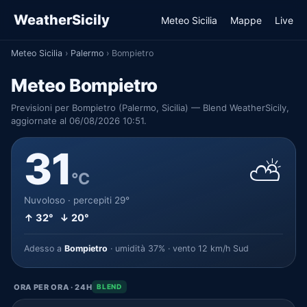
WeatherSicily
Meteo Sicilia
Mappe
Live
Meteo Sicilia
›
Palermo
›
Bompietro
Meteo Bompietro
Previsioni per Bompietro (Palermo, Sicilia) — Blend WeatherSicily,
aggiornate al 06/08/2026 10:51.
31
⛅
°C
Nuvoloso · percepiti 29°
↑ 32° ↓ 20°
Adesso a
Bompietro
· umidità 37% · vento 12 km/h Sud
ORA PER ORA · 24H
BLEND