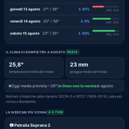
giovedì 13 agosto
21° / 36°
💧 67%
affid. 42%
venerdì 14 agosto
20° / 36°
💧 0%
affid. 68%
sabato 15 agosto
23° / 35°
💧 50%
affid. 85%
IL CLIMA DI BOMPIETRO A AGOSTO
REALE
25,8°
23 mm
temperatura media del mese
pioggia media del mese
Oggi media prevista ~26°:
in linea con la norma
di agosto
Normali climatiche dalla rianalisi 20CRv3 e GPCC (1806–2015), cella più
vicina a Bompietro.
LA WEBCAM PIÙ VICINA
A 5.7 KM
📷 Petralia Soprana 2