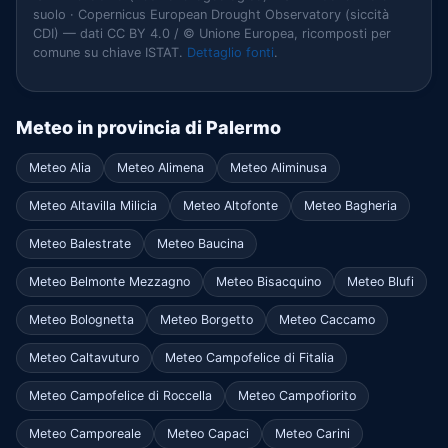
suolo · Copernicus European Drought Observatory (siccità
CDI) — dati CC BY 4.0 / © Unione Europea, ricomposti per
comune su chiave ISTAT.
Dettaglio fonti
.
Meteo in provincia di Palermo
Meteo Alia
Meteo Alimena
Meteo Aliminusa
Meteo Altavilla Milicia
Meteo Altofonte
Meteo Bagheria
Meteo Balestrate
Meteo Baucina
Meteo Belmonte Mezzagno
Meteo Bisacquino
Meteo Blufi
Meteo Bolognetta
Meteo Borgetto
Meteo Caccamo
Meteo Caltavuturo
Meteo Campofelice di Fitalia
Meteo Campofelice di Roccella
Meteo Campofiorito
Meteo Camporeale
Meteo Capaci
Meteo Carini