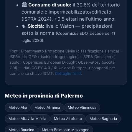
🏙️
Consumo di suolo:
il 30,6% del territorio
comunale è impermeabilizzato/edificato
(ISPRA 2024), +0,5 ettari nell'ultimo anno.
🌵
Siccità:
livello Watch — precipitazioni
sotto la norma
(Copernicus EDO, decade del 11
.
luglio 2026)
Fonti: Dipartimento Protezione Civile (classificazione sismica) ·
ISPRA IdroGEO (rischio idrogeologico) · ISPRA Consumo di
suolo · Copernicus European Drought Observatory (siccità
CDI) — dati CC BY 4.0 / © Unione Europea, ricomposti per
comune su chiave ISTAT.
Dettaglio fonti
.
Meteo in provincia di Palermo
Meteo Alia
Meteo Alimena
Meteo Aliminusa
Meteo Altavilla Milicia
Meteo Altofonte
Meteo Bagheria
Meteo Baucina
Meteo Belmonte Mezzagno