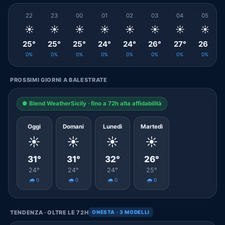
22
23
00
01
02
03
04
05
☀️
☀️
☀️
☀️
☀️
☀️
☀️
☀️
25°
25°
25°
24°
24°
26°
27°
26°
0%
0%
0%
0%
0%
0%
0%
0%
PROSSIMI GIORNI A BALESTRATE
● Blend WeatherSicily · fino a 72h alta affidabilità
Oggi
Domani
Lunedì
Martedì
☀️
☀️
☀️
☀️
31°
31°
32°
26°
24°
24°
24°
25°
🌧️ 0
🌧️ 0
🌧️ 0
🌧️ 0
TENDENZA · OLTRE LE 72H
ONESTA · 3 MODELLI