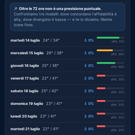
🔎
Oltre le 72 ore non è una previsione puntuale.
Confrontiamo tre modelli: dove concordano l'affidabilità è
alta, dove divergono è bassa — e te lo diciamo. Niente
icone finte.
martedì 14 luglio
24° / 34°
💧 0%
affid. 81%
mercoledì 15 luglio
26° / 38°
💧 0%
affid. 58%
giovedì 16 luglio
25° / 36°
💧 0%
affid. 66%
venerdì 17 luglio
22° / 41°
💧 0%
affid. 30%
sabato 18 luglio
25° / 42°
💧 0%
affid. 30%
domenica 19 luglio
23° / 41°
💧 0%
affid. 30%
lunedì 20 luglio
23° / 41°
💧 0%
affid. 30%
martedì 21 luglio
22° / 41°
💧 0%
affid. 30%