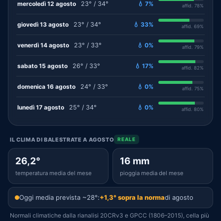
mercoledì 12 agosto
23° / 34°
💧 7%
affid. 78%
giovedì 13 agosto
23° / 34°
💧 33%
affid. 69%
venerdì 14 agosto
23° / 33°
💧 0%
affid. 79%
sabato 15 agosto
26° / 33°
💧 17%
affid. 82%
domenica 16 agosto
24° / 33°
💧 0%
affid. 75%
lunedì 17 agosto
25° / 34°
💧 0%
affid. 80%
IL CLIMA DI BALESTRATE A AGOSTO
REALE
26,2°
16 mm
temperatura media del mese
pioggia media del mese
Oggi media prevista ~28°:
+1,3° sopra la norma
di agosto
Normali climatiche dalla rianalisi 20CRv3 e GPCC (1806–2015), cella più