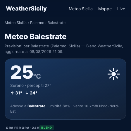
WeatherSicily
Meteo Sicilia
Mappe
Live
Meteo Sicilia
›
Palermo
›
Balestrate
Meteo Balestrate
Previsioni per Balestrate (Palermo, Sicilia) — Blend WeatherSicily,
aggiornate al 08/08/2026 21:09.
25
☀️
°C
Sereno · percepiti 27°
↑ 31° ↓ 24°
Adesso a
Balestrate
· umidità 88% · vento 10 km/h Nord-Nord-
Est
ORA PER ORA · 24H
BLEND