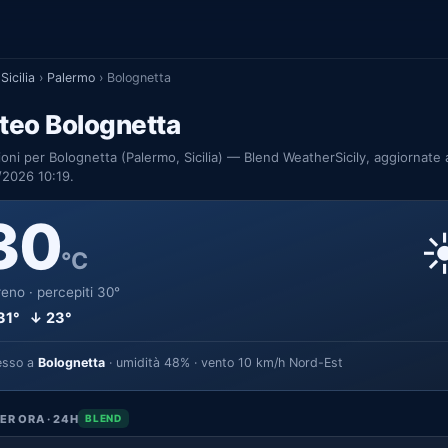
Sicilia
›
Palermo
›
Bolognetta
teo Bolognetta
ioni per Bolognetta (Palermo, Sicilia) — Blend WeatherSicily, aggiornate 
/2026 10:19.
30
☀
°C
eno · percepiti 30°
31° ↓ 23°
esso a
Bolognetta
· umidità 48% · vento 10 km/h Nord-Est
ER ORA · 24H
BLEND