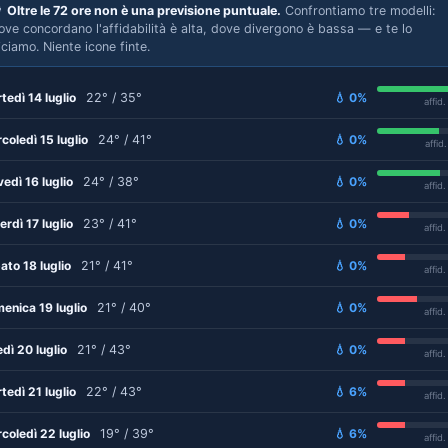

Oltre le 72 ore non è una previsione puntuale.
Confrontiamo tre modelli:
ove concordano l'affidabilità è alta, dove divergono è bassa — e te lo
iciamo. Niente icone finte.
tedì 14 luglio
22° / 35°
💧 0%
affid
coledì 15 luglio
24° / 41°
💧 0%
affid
vedì 16 luglio
24° / 38°
💧 0%
affid
erdì 17 luglio
23° / 41°
💧 0%
affid
ato 18 luglio
21° / 41°
💧 0%
affid
enica 19 luglio
21° / 40°
💧 0%
affid
edì 20 luglio
21° / 43°
💧 0%
affid
tedì 21 luglio
22° / 43°
💧 6%
affid
coledì 22 luglio
19° / 39°
💧 6%
affid