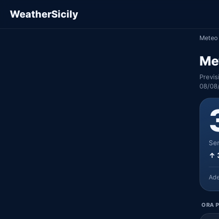
WeatherSicily
Meteo 
Me
Previs
08/08
Ser
↑ 
Ad
ORA P