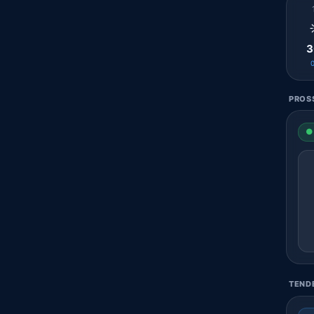
3
PROSS
● 
TENDE