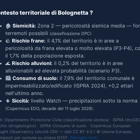
ntesto territoriale di Bolognetta
?
🏚️
Sismicità:
Zona 2 — pericolosità sismica media — for
terremoti possibili
(classificazione DPC)
🪨
Rischio frane:
il 4,1% del territorio è in aree a
pericolosità da frana elevata o molto elevata (P3-P4), c
il 1,7% della popolazione esposta.
🌊
Rischio alluvioni:
il 0,2% del territorio è in aree
alluvionabili ad elevata probabilità (scenario P3).
🏙️
Consumo di suolo:
il 7,9% del territorio comunale è
impermeabilizzato/edificato (ISPRA 2024), +0,2 ettari
nell'ultimo anno.
🌵
Siccità:
livello Watch — precipitazioni sotto la norma
.
(Copernicus EDO, decade del 11 luglio 2026)
ti: Dipartimento Protezione Civile (classificazione sismica) · ISPRA IdroGE
schio idrogeologico) · ISPRA Consumo di suolo · Copernicus European
ught Observatory (siccità CDI) — dati CC BY 4.0 / © Unione Europea,
omposti per comune su chiave ISTAT.
Dettaglio fonti
.