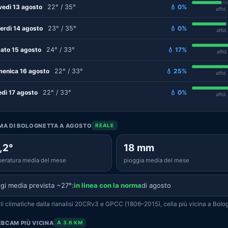
vedì 13 agosto
22° / 35°
💧 0%
affid
erdì 14 agosto
23° / 35°
💧 0%
affid
ato 15 agosto
24° / 33°
💧 17%
affid
enica 16 agosto
22° / 33°
💧 25%
affid
edì 17 agosto
22° / 33°
💧 0%
affid
IMA DI BOLOGNETTA A AGOSTO
REALE
,2°
18 mm
eratura media del mese
pioggia media del mese
gi media prevista ~27°:
in linea con la norma
di agosto
i climatiche dalla rianalisi 20CRv3 e GPCC (1806–2015), cella più vicina a Bolo
BCAM PIÙ VICINA
A 3.6 KM