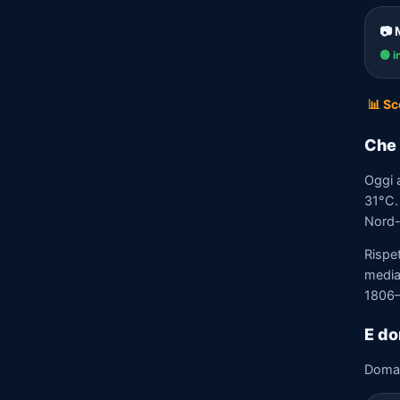
📷 
🟢 i
📊 Sc
Che 
Oggi 
31°C. 
Nord-E
Rispe
media)
1806–
E do
Doma