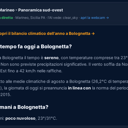
Marineo - Panoramica sud-ovest
n diretta
· Marineo, Sicilia PA · l'AI vede: clear_sky ·
apri la webcam →
opri il bilancio climatico dell'anno a Bolognetta →
tempo fa oggi a Bolognetta?
a Bolognetta il tempo è
sereno
, con temperature comprese tra 23
Non sono previste precipitazioni significative. Il vento soffia da No
st fino a 42 km/h nelle raffiche.
tto alle medie climatiche di agosto a Bolognetta (26,2°C di temper
, la giornata di oggi si preannuncia
in linea con
la norma del perio
2015.
mani a Bolognetta?
ni:
poco nuvoloso
, 23°/31°C.