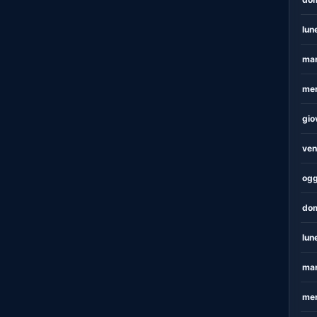
lun
mar
mer
gio
ven
ogg
dom
lun
mar
mer