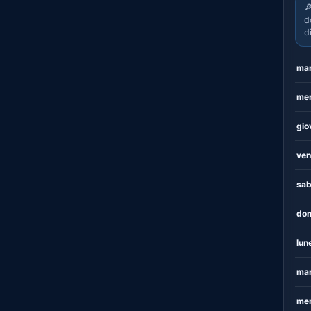

d
d
mar
mer
gio
ven
sab
dom
lun
mar
mer