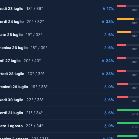
vedì 23 luglio
18° / 39°
💧 17%
affid
erdì 24 luglio
20° / 32°
💧 33%
affid
ato 25 luglio
19° / 33°
💧 6%
affid
enica 26 luglio
18° / 39°
💧 6%
affid
edì 27 luglio
20° / 40°
💧 22%
affid
tedì 28 luglio
20° / 39°
💧 28%
affid
coledì 29 luglio
19° / 38°
💧 0%
affid
vedì 30 luglio
22° / 38°
💧 6%
affid
erdì 31 luglio
21° / 34°
💧 6%
affid
ato 1 agosto
22° / 34°
💧 0%
affid
enica 2 agosto
22° / 35°
💧 17%