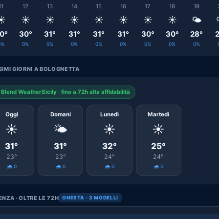
11
12
13
14
15
16
17
18
19
☀️
☀️
☀️
☀️
☀️
☀️
☀️
☀️
🌤️
0°
30°
31°
31°
31°
31°
30°
30°
28°
2
0%
0%
0%
0%
0%
0%
0%
0%
0%
IMI GIORNI A BOLOGNETTA
Blend WeatherSicily · fino a 72h alta affidabilità
Oggi
Domani
Lunedì
Martedì
☀️
🌤️
☀️
☀️
31°
31°
32°
25°
23°
23°
24°
24°
🌧️ 0
🌧️ 0
🌧️ 0
🌧️ 0
NZA · OLTRE LE 72H
ONESTA · 3 MODELLI