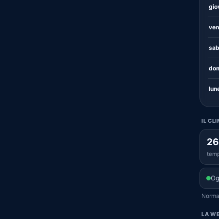
gio
ven
sab
dom
lun
IL CL
26
temp
Og
Normal
LA WE