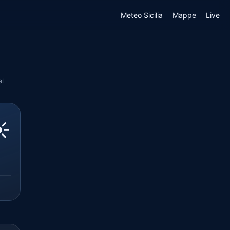
Meteo Sicilia
Mappe
Live
al
️