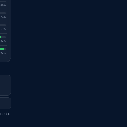
. 63%
. 73%
. 77%
. 82%
. 92%
gnetta.