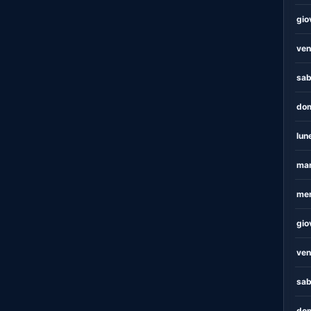
gio
ven
sab
dom
lun
mar
mer
gio
ven
sab
dom