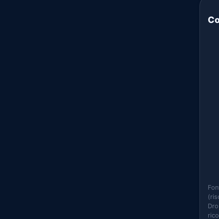
Co
Fon
(ri
Dro
ric