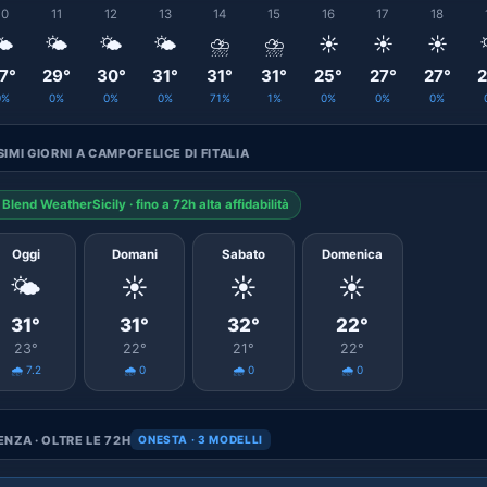
10
11
12
13
14
15
16
17
18
️
🌤️
🌤️
🌤️
⛈️
⛈️
☀️
☀️
☀️
7°
29°
30°
31°
31°
31°
25°
27°
27°
2
0%
0%
0%
0%
71%
1%
0%
0%
0%
IMI GIORNI A CAMPOFELICE DI FITALIA
Blend WeatherSicily · fino a 72h alta affidabilità
Oggi
Domani
Sabato
Domenica
🌤️
☀️
☀️
☀️
31°
31°
32°
22°
23°
22°
21°
22°
🌧️ 7.2
🌧️ 0
🌧️ 0
🌧️ 0
NZA · OLTRE LE 72H
ONESTA · 3 MODELLI