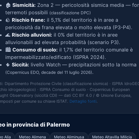
🏚️
Sismicità:
Zona 2 — pericolosità sismica media — for
terremoti possibili
(classificazione DPC)
🪨
Rischio frane:
il 5,1% del territorio è in aree a
pericolosità da frana elevata o molto elevata (P3-P4).
🌊
Rischio alluvioni:
il 0% del territorio è in aree
alluvionabili ad elevata probabilità (scenario P3).
🏙️
Consumo di suolo:
il 1,7% del territorio comunale è
impermeabilizzato/edificato (ISPRA 2024).
🌵
Siccità:
livello Watch — precipitazioni sotto la norma
.
(Copernicus EDO, decade del 11 luglio 2026)
ti: Dipartimento Protezione Civile (classificazione sismica) · ISPRA IdroGE
schio idrogeologico) · ISPRA Consumo di suolo · Copernicus European
ught Observatory (siccità CDI) — dati CC BY 4.0 / © Unione Europea,
omposti per comune su chiave ISTAT.
Dettaglio fonti
.
o in provincia di Palermo
o Alia
Meteo Alimena
Meteo Aliminusa
Meteo Altavilla Milicia