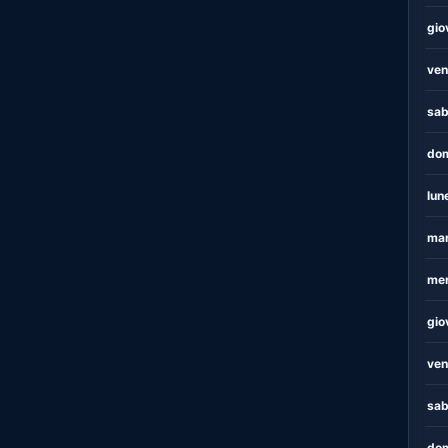
gio
ven
sab
dom
lun
mar
mer
gio
ven
sab
dom