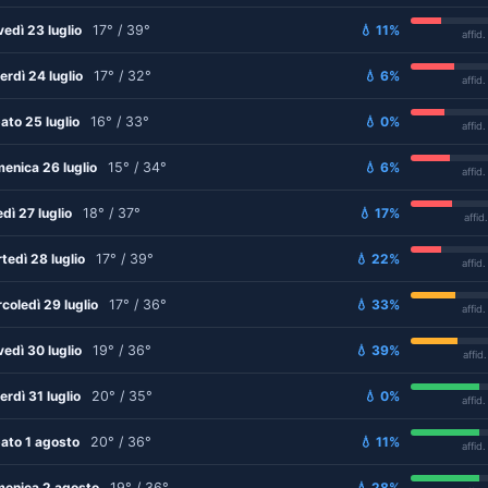
vedì 23 luglio
17° / 39°
💧 11%
affid
erdì 24 luglio
17° / 32°
💧 6%
affid
ato 25 luglio
16° / 33°
💧 0%
affid
enica 26 luglio
15° / 34°
💧 6%
affid
edì 27 luglio
18° / 37°
💧 17%
affid
tedì 28 luglio
17° / 39°
💧 22%
affid
coledì 29 luglio
17° / 36°
💧 33%
affid
vedì 30 luglio
19° / 36°
💧 39%
affid
erdì 31 luglio
20° / 35°
💧 0%
affid
ato 1 agosto
20° / 36°
💧 11%
affid
enica 2 agosto
19° / 36°
💧 28%