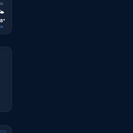
19
20
21
22
23
00
01
02
03
🌤️
🌤️
🌤️
🌤️
⛅
⛅
☁️
☁️
⛅
8°
25°
24°
24°
23°
23°
23°
23°
23°
0%
0%
0%
0%
0%
0%
0%
0%
0%