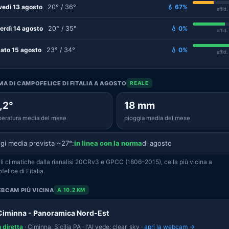
vedì 13 agosto
20° / 36°
💧 67%
affid
erdì 14 agosto
20° / 35°
💧 0%
affid
ato 15 agosto
23° / 34°
💧 0%
affid
IMA DI CAMPOFELICE DI FITALIA A AGOSTO
REALE
,2°
18 mm
eratura media del mese
pioggia media del mese
gi media prevista ~27°:
in linea con la norma
di agosto
i climatiche dalla rianalisi 20CRv3 e GPCC (1806–2015), cella più vicina a
elice di Fitalia.
BCAM PIÙ VICINA
A 10.2 KM
Ciminna - Panoramica Nord-Est
n diretta
· Ciminna, Sicilia PA · l'AI vede: clear_sky ·
apri la webcam →