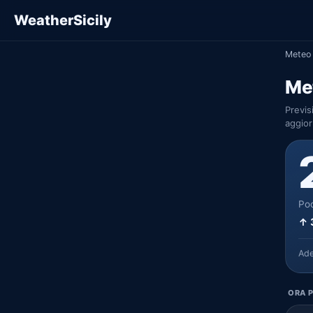
WeatherSicily
Meteo 
Met
Previs
aggior
Poc
↑ 
Ad
ORA P