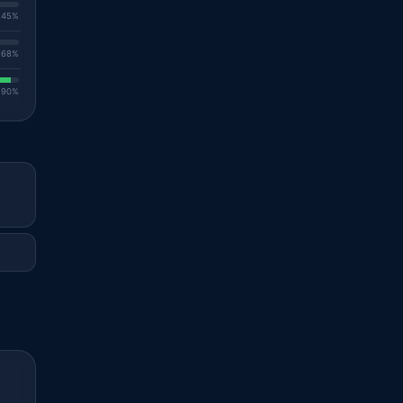
. 45%
. 68%
. 90%