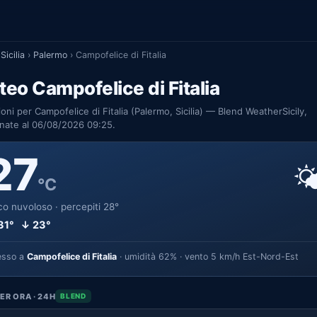
Sicilia
›
Palermo
›
Campofelice di Fitalia
eo Campofelice di Fitalia
ioni per Campofelice di Fitalia (Palermo, Sicilia) — Blend WeatherSicily,
nate al 06/08/2026 09:25.
27

°C
o nuvoloso · percepiti 28°
31° ↓ 23°
esso a
Campofelice di Fitalia
· umidità 62% · vento 5 km/h Est-Nord-Est
ER ORA · 24H
BLEND