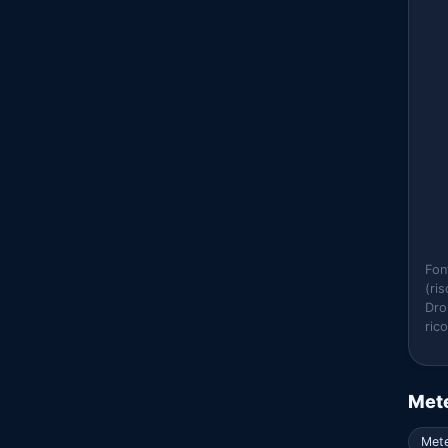
Fon
(ri
Dro
ric
Mete
Mete