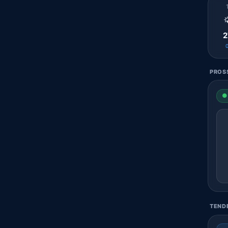

2
PROSS
● 
TENDE