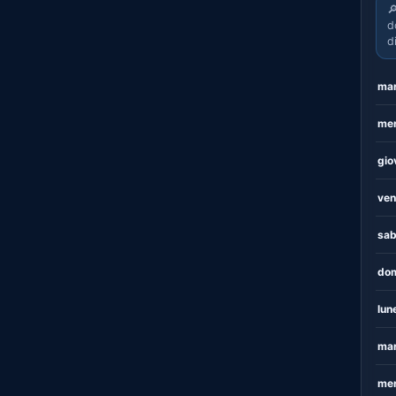

d
d
mar
mer
gio
ven
sab
dom
lun
mar
mer