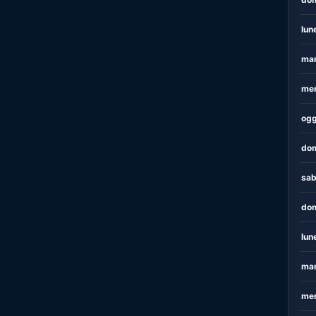
lun
mar
mer
ogg
dom
sab
dom
lun
mar
mer