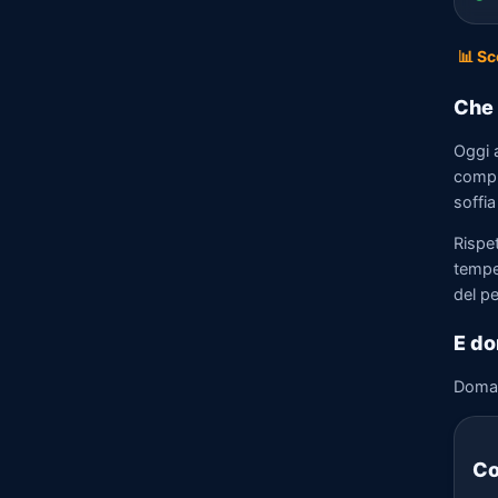
📊 Sc
Che 
Oggi a
compr
soffia
Rispet
tempe
del p
E do
Doma
Co