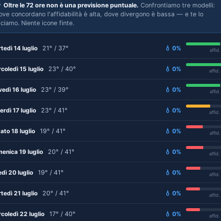

Oltre le 72 ore non è una previsione puntuale.
Confrontiamo tre modelli:
ove concordano l'affidabilità è alta, dove divergono è bassa — e te lo
iciamo. Niente icone finte.
tedì 14 luglio
21° / 37°
💧 0%
affid
coledì 15 luglio
23° / 40°
💧 0%
affid
vedì 16 luglio
23° / 39°
💧 0%
affid
erdì 17 luglio
23° / 41°
💧 0%
affid
ato 18 luglio
19° / 41°
💧 0%
affid
enica 19 luglio
20° / 41°
💧 0%
affid
edì 20 luglio
19° / 41°
💧 0%
affid
tedì 21 luglio
20° / 41°
💧 0%
affid
coledì 22 luglio
17° / 40°
💧 0%
affid