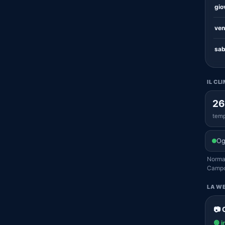
gio
ven
sab
IL CL
26
temp
Og
Normal
Campof
LA WE
📷 
🟢 i