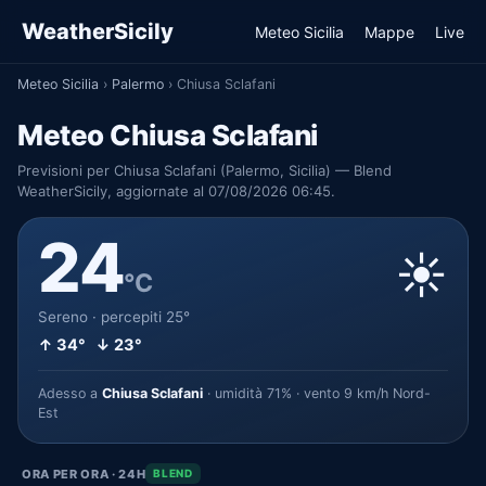
WeatherSicily
Meteo Sicilia
Mappe
Live
Meteo Sicilia
›
Palermo
›
Chiusa Sclafani
Meteo Chiusa Sclafani
Previsioni per Chiusa Sclafani (Palermo, Sicilia) — Blend
WeatherSicily, aggiornate al 07/08/2026 06:45.
24
☀️
°C
Sereno · percepiti 25°
↑ 34° ↓ 23°
Adesso a
Chiusa Sclafani
· umidità 71% · vento 9 km/h Nord-
Est
ORA PER ORA · 24H
BLEND