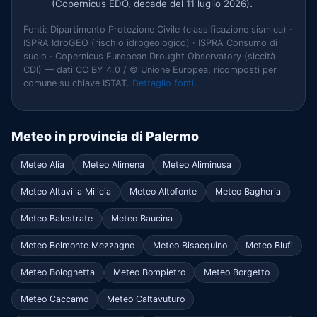
.
(Copernicus EDO, decade del 11 luglio 2026)
Fonti: Dipartimento Protezione Civile (classificazione sismica) ·
ISPRA IdroGEO (rischio idrogeologico) · ISPRA Consumo di
suolo · Copernicus European Drought Observatory (siccità
CDI) — dati CC BY 4.0 / © Unione Europea, ricomposti per
comune su chiave ISTAT.
Dettaglio fonti
.
Meteo in provincia di Palermo
Meteo Alia
Meteo Alimena
Meteo Aliminusa
Meteo Altavilla Milicia
Meteo Altofonte
Meteo Bagheria
Meteo Balestrate
Meteo Baucina
Meteo Belmonte Mezzagno
Meteo Bisacquino
Meteo Blufi
Meteo Bolognetta
Meteo Bompietro
Meteo Borgetto
Meteo Caccamo
Meteo Caltavuturo