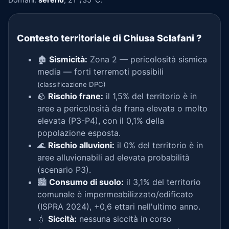
Contesto territoriale di Chiusa Sclafani
?
🏚️
Sismicità:
Zona 2 — pericolosità sismica
media — forti terremoti possibili
(classificazione DPC)
🪨
Rischio frane:
il 1,5% del territorio è in
aree a pericolosità da frana elevata o molto
elevata (P3-P4), con il 0,1% della
popolazione esposta.
🌊
Rischio alluvioni:
il 0% del territorio è in
aree alluvionabili ad elevata probabilità
(scenario P3).
🏙️
Consumo di suolo:
il 3,1% del territorio
comunale è impermeabilizzato/edificato
(ISPRA 2024), +0,6 ettari nell'ultimo anno.
💧
Siccità:
nessuna siccità in corso