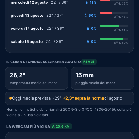
mercoledì 12 agosto
22° / 38°
💧 11%
affid. 35%
giovedì 13 agosto
22° / 37°
💧 50%
affid. 43%
venerdì 14 agosto
22° / 36°
💧 0%
affid. 68%
sabato 15 agosto
24° / 36°
💧 0%
affid. 80%
IL CLIMA DI CHIUSA SCLAFANI A AGOSTO
REALE
26,2°
15 mm
temperatura media del mese
pioggia media del mese
Oggi media prevista ~29°:
+2,3° sopra la norma
di agosto
Normali climatiche dalla rianalisi 20CRv3 e GPCC (1806–2015), cella più
vicina a Chiusa Sclafani.
LA WEBCAM PIÙ VICINA
A 20.6 KM