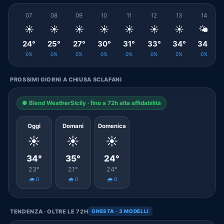
07
08
09
10
11
12
13
14
☀️
☀️
☀️
☀️
☀️
☀️
☀️
🌤️
24°
25°
27°
30°
31°
33°
34°
34°
0%
0%
0%
0%
0%
0%
0%
0%
PROSSIMI GIORNI A CHIUSA SCLAFANI
● Blend WeatherSicily · fino a 72h alta affidabilità
Oggi
Domani
Domenica
☀️
☀️
☀️
34°
35°
24°
23°
21°
24°
🌧️ 0
🌧️ 0
🌧️ 0
TENDENZA · OLTRE LE 72H
ONESTA · 3 MODELLI