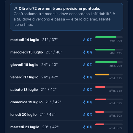
🔎
Oltre le 72 ore non è una previsione puntuale.
Confrontiamo tre modelli: dove concordano l'affidabilità è
alta, dove divergono è bassa — e te lo diciamo. Niente
icone finte.
martedì 14 luglio
21° / 37°
💧 0%
affid. 77%
mercoledì 15 luglio
23° / 40°
💧 0%
affid. 73%
giovedì 16 luglio
24° / 40°
💧 0%
affid. 79%
venerdì 17 luglio
24° / 42°
💧 0%
affid. 49%
sabato 18 luglio
21° / 42°
💧 0%
affid. 35%
domenica 19 luglio
21° / 42°
💧 0%
affid. 39%
lunedì 20 luglio
21° / 42°
💧 0%
affid. 30%
martedì 21 luglio
20° / 42°
💧 0%
affid. 30%