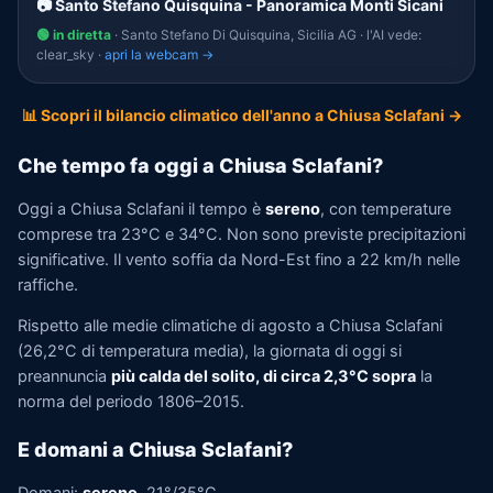
📷 Santo Stefano Quisquina - Panoramica Monti Sicani
🟢 in diretta
· Santo Stefano Di Quisquina, Sicilia AG · l'AI vede:
clear_sky ·
apri la webcam →
📊 Scopri il bilancio climatico dell'anno a Chiusa Sclafani →
Che tempo fa oggi a Chiusa Sclafani?
Oggi a Chiusa Sclafani il tempo è
sereno
, con temperature
comprese tra 23°C e 34°C. Non sono previste precipitazioni
significative. Il vento soffia da Nord-Est fino a 22 km/h nelle
raffiche.
Rispetto alle medie climatiche di agosto a Chiusa Sclafani
(26,2°C di temperatura media), la giornata di oggi si
preannuncia
più calda del solito, di circa 2,3°C sopra
la
norma del periodo 1806–2015.
E domani a Chiusa Sclafani?
Domani:
sereno
, 21°/35°C.