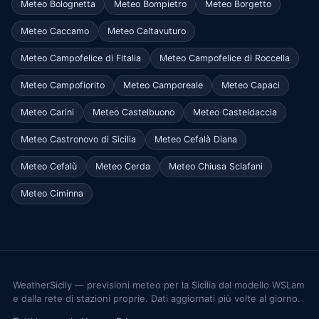
Meteo Bolognetta
Meteo Bompietro
Meteo Borgetto
Meteo Caccamo
Meteo Caltavuturo
Meteo Campofelice di Fitalia
Meteo Campofelice di Roccella
Meteo Campofiorito
Meteo Camporeale
Meteo Capaci
Meteo Carini
Meteo Castelbuono
Meteo Casteldaccia
Meteo Castronovo di Sicilia
Meteo Cefalà Diana
Meteo Cefalù
Meteo Cerda
Meteo Chiusa Sclafani
Meteo Ciminna
WeatherSicily — previsioni meteo per la Sicilia dal modello WSLam
e dalla rete di stazioni proprie. Dati aggiornati più volte al giorno.