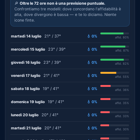
🔎
Oltre le 72 ore non è una previsione puntuale.
Confrontiamo tre modelli: dove concordano l'affidabilità è
alta, dove divergono è bassa — e te lo diciamo. Niente
icone finte.
martedì 14 luglio
21° / 37°
💧 0%
affid. 80%
mercoledì 15 luglio
23° / 39°
💧 0%
affid. 87%
giovedì 16 luglio
23° / 39°
💧 0%
affid. 82%
venerdì 17 luglio
21° / 41°
💧 0%
affid. 55%
sabato 18 luglio
19° / 41°
💧 0%
affid. 36%
domenica 19 luglio
19° / 41°
💧 0%
affid. 35%
lunedì 20 luglio
20° / 41°
💧 0%
affid. 33%
martedì 21 luglio
20° / 41°
💧 0%
affid. 30%