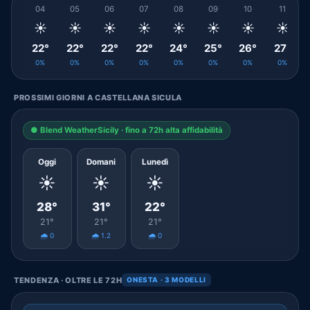
04
05
06
07
08
09
10
11
☀️
☀️
☀️
☀️
☀️
☀️
☀️
☀️
22°
22°
22°
22°
24°
25°
26°
27°
0%
0%
0%
0%
0%
0%
0%
0%
PROSSIMI GIORNI A CASTELLANA SICULA
● Blend WeatherSicily · fino a 72h alta affidabilità
Oggi
Domani
Lunedì
☀️
☀️
☀️
28°
31°
22°
21°
21°
21°
🌧️ 0
🌧️ 1.2
🌧️ 0
TENDENZA · OLTRE LE 72H
ONESTA · 3 MODELLI