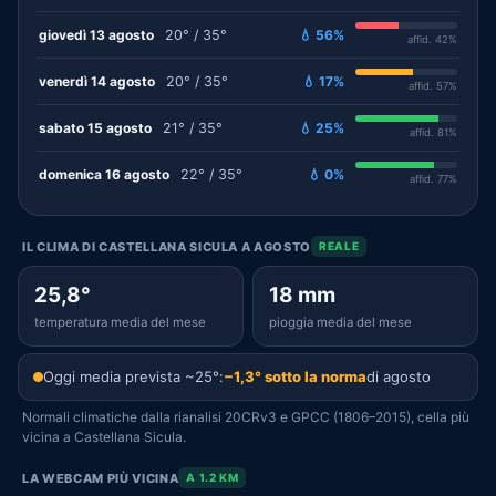
giovedì 13 agosto
20° / 35°
💧 56%
affid. 42%
venerdì 14 agosto
20° / 35°
💧 17%
affid. 57%
sabato 15 agosto
21° / 35°
💧 25%
affid. 81%
domenica 16 agosto
22° / 35°
💧 0%
affid. 77%
IL CLIMA DI CASTELLANA SICULA A AGOSTO
REALE
25,8°
18 mm
temperatura media del mese
pioggia media del mese
Oggi media prevista ~25°:
−1,3° sotto la norma
di agosto
Normali climatiche dalla rianalisi 20CRv3 e GPCC (1806–2015), cella più
vicina a Castellana Sicula.
LA WEBCAM PIÙ VICINA
A 1.2 KM