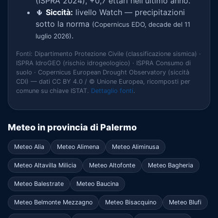
(ISPRA 2024), +0,7 ettari nell'ultimo anno.
🌵
Siccità:
livello Watch — precipitazioni
sotto la norma
(Copernicus EDO, decade del 11
.
luglio 2026)
Fonti: Dipartimento Protezione Civile (classificazione sismica) ·
ISPRA IdroGEO (rischio idrogeologico) · ISPRA Consumo di
suolo · Copernicus European Drought Observatory (siccità
CDI) — dati CC BY 4.0 / © Unione Europea, ricomposti per
comune su chiave ISTAT.
Dettaglio fonti
.
Meteo in provincia di Palermo
Meteo Alia
Meteo Alimena
Meteo Aliminusa
Meteo Altavilla Milicia
Meteo Altofonte
Meteo Bagheria
Meteo Balestrate
Meteo Baucina
Meteo Belmonte Mezzagno
Meteo Bisacquino
Meteo Blufi