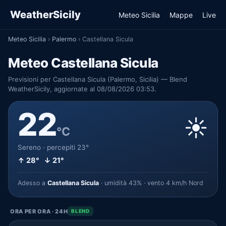
WeatherSicily
Meteo Sicilia
Mappe
Live
Meteo Sicilia
›
Palermo
›
Castellana Sicula
Meteo Castellana Sicula
Previsioni per Castellana Sicula (Palermo, Sicilia) — Blend
WeatherSicily, aggiornate al 08/08/2026 03:53.
22
☀️
°C
Sereno · percepiti 23°
↑ 28° ↓ 21°
Adesso a
Castellana Sicula
· umidità 43% · vento 4 km/h Nord
ORA PER ORA · 24H
BLEND