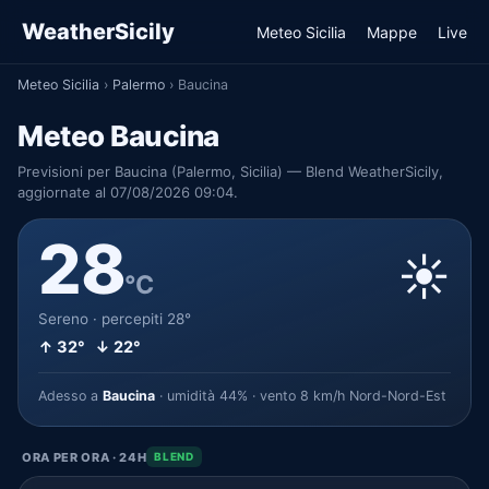
WeatherSicily
Meteo Sicilia
Mappe
Live
Meteo Sicilia
›
Palermo
›
Baucina
Meteo Baucina
Previsioni per Baucina (Palermo, Sicilia) — Blend WeatherSicily,
aggiornate al 07/08/2026 09:04.
28
☀️
°C
Sereno · percepiti 28°
↑ 32° ↓ 22°
Adesso a
Baucina
· umidità 44% · vento 8 km/h Nord-Nord-Est
ORA PER ORA · 24H
BLEND