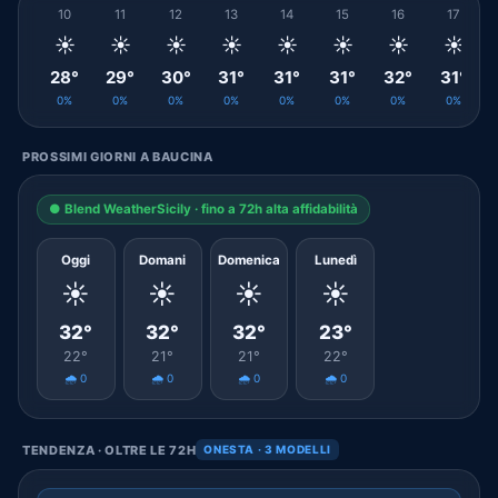
10
11
12
13
14
15
16
17
☀️
☀️
☀️
☀️
☀️
☀️
☀️
☀️
28°
29°
30°
31°
31°
31°
32°
31°
0%
0%
0%
0%
0%
0%
0%
0%
PROSSIMI GIORNI A BAUCINA
● Blend WeatherSicily · fino a 72h alta affidabilità
Oggi
Domani
Domenica
Lunedì
☀️
☀️
☀️
☀️
32°
32°
32°
23°
22°
21°
21°
22°
🌧️ 0
🌧️ 0
🌧️ 0
🌧️ 0
TENDENZA · OLTRE LE 72H
ONESTA · 3 MODELLI