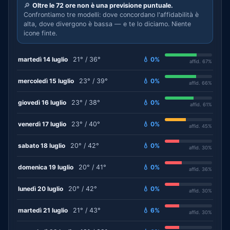
🔎
Oltre le 72 ore non è una previsione puntuale.
Confrontiamo tre modelli: dove concordano l'affidabilità è
alta, dove divergono è bassa — e te lo diciamo. Niente
icone finte.
martedì 14 luglio
21° / 36°
💧 0%
affid. 67%
mercoledì 15 luglio
23° / 39°
💧 0%
affid. 66%
giovedì 16 luglio
23° / 38°
💧 0%
affid. 61%
venerdì 17 luglio
23° / 40°
💧 0%
affid. 45%
sabato 18 luglio
20° / 42°
💧 0%
affid. 30%
domenica 19 luglio
20° / 41°
💧 0%
affid. 36%
lunedì 20 luglio
20° / 42°
💧 0%
affid. 30%
martedì 21 luglio
21° / 43°
💧 6%
affid. 30%