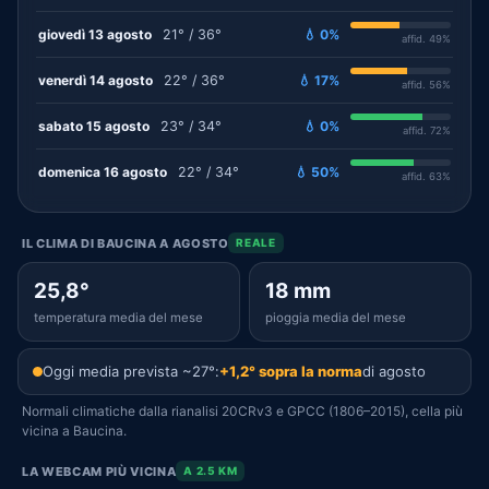
giovedì 13 agosto
21° / 36°
💧 0%
affid. 49%
venerdì 14 agosto
22° / 36°
💧 17%
affid. 56%
sabato 15 agosto
23° / 34°
💧 0%
affid. 72%
domenica 16 agosto
22° / 34°
💧 50%
affid. 63%
IL CLIMA DI BAUCINA A AGOSTO
REALE
25,8°
18 mm
temperatura media del mese
pioggia media del mese
Oggi media prevista ~27°:
+1,2° sopra la norma
di agosto
Normali climatiche dalla rianalisi 20CRv3 e GPCC (1806–2015), cella più
vicina a Baucina.
LA WEBCAM PIÙ VICINA
A 2.5 KM