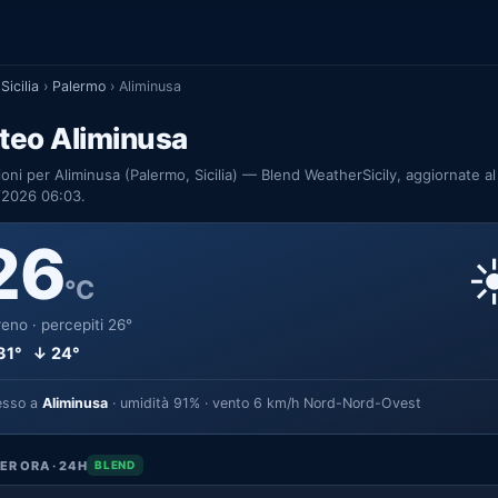
Sicilia
›
Palermo
›
Aliminusa
teo Aliminusa
ioni per Aliminusa (Palermo, Sicilia) — Blend WeatherSicily, aggiornate al
/2026 06:03.
26
☀
°C
eno · percepiti 26°
31° ↓ 24°
esso a
Aliminusa
· umidità 91% · vento 6 km/h Nord-Nord-Ovest
ER ORA · 24H
BLEND