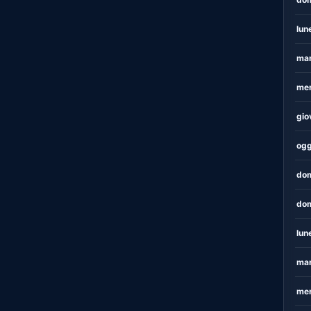
lun
mar
mer
gio
ogg
dom
dom
lun
mar
mer