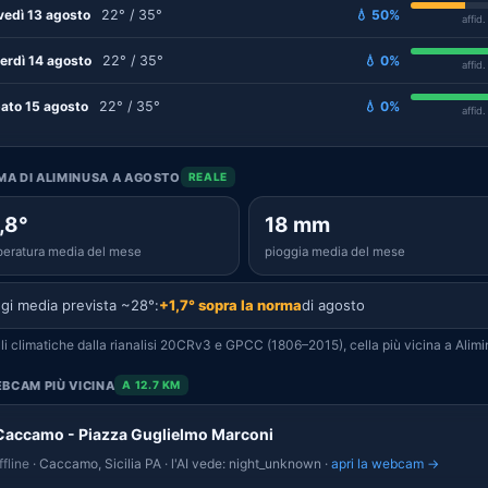
vedì 13 agosto
22° / 35°
💧 50%
affid
erdì 14 agosto
22° / 35°
💧 0%
affid
ato 15 agosto
22° / 35°
💧 0%
affid
IMA DI ALIMINUSA A AGOSTO
REALE
,8°
18 mm
eratura media del mese
pioggia media del mese
gi media prevista ~28°:
+1,7° sopra la norma
di agosto
i climatiche dalla rianalisi 20CRv3 e GPCC (1806–2015), cella più vicina a Alimi
BCAM PIÙ VICINA
A 12.7 KM
Caccamo - Piazza Guglielmo Marconi
fline
· Caccamo, Sicilia PA · l'AI vede: night_unknown ·
apri la webcam →