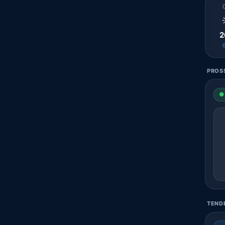
2
PROSS
● 
TENDE