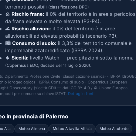
terremoti possibili
(classificazione DPC)
🪨
Rischio frane:
il 0% del territorio è in aree a pericolos
da frana elevata o molto elevata (P3-P4).
🌊
Rischio alluvioni:
il 0% del territorio è in aree
alluvionabili ad elevata probabilità (scenario P3).
🏙️
Consumo di suolo:
il 3,3% del territorio comunale è
impermeabilizzato/edificato (ISPRA 2024).
🌵
Siccità:
livello Watch — precipitazioni sotto la norma
.
(Copernicus EDO, decade del 11 luglio 2026)
ti: Dipartimento Protezione Civile (classificazione sismica) · ISPRA IdroGE
schio idrogeologico) · ISPRA Consumo di suolo · Copernicus European
ught Observatory (siccità CDI) — dati CC BY 4.0 / © Unione Europea,
omposti per comune su chiave ISTAT.
Dettaglio fonti
.
o in provincia di Palermo
o Alia
Meteo Alimena
Meteo Altavilla Milicia
Meteo Altofonte