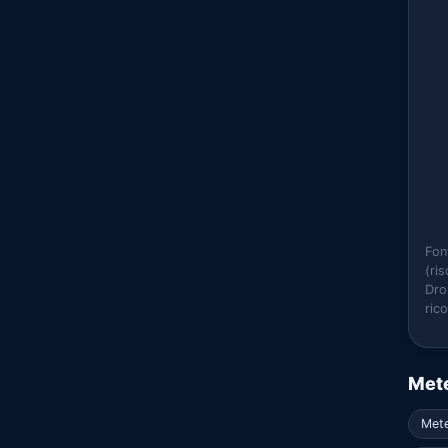
Fon
(ri
Dro
ric
Mete
Mete