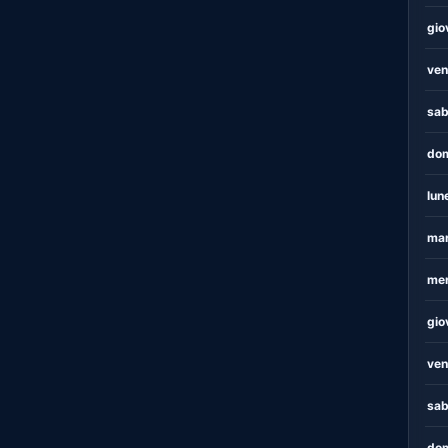
gio
ven
sab
dom
lun
mar
mer
gio
ven
sab
dom