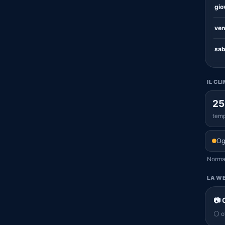
gio
ven
sab
IL CL
25
temp
Og
Normal
LA WE
📷 
⚪ of