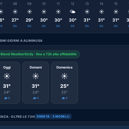
07
08
09
10
11
12
13
14
15
☀️
☀️
☀️
☀️
☀️
🌤️
☀️
☀️
☀️
6°
27°
29°
30°
30°
30°
31°
31°
31°
3
0%
0%
0%
0%
0%
0%
0%
0%
0%
IMI GIORNI A ALIMINUSA
Blend WeatherSicily · fino a 72h alta affidabilità
Oggi
Domani
Domenica
☀️
☀️
☀️
31°
31°
25°
24°
24°
25°
🌧️ 0
🌧️ 0
🌧️ 0
NZA · OLTRE LE 72H
ONESTA · 3 MODELLI