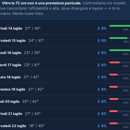

Oltre le 72 ore non è una previsione puntuale.
Confrontiamo tre modelli:
ove concordano l'affidabilità è alta, dove divergono è bassa — e te lo
iciamo. Niente icone finte.
tedì 14 luglio
21° / 36°
💧 0%
affid
coledì 15 luglio
24° / 41°
💧 0%
affid
vedì 16 luglio
23° / 39°
💧 0%
affid
erdì 17 luglio
23° / 41°
💧 0%
affid
ato 18 luglio
21° / 42°
💧 0%
affid
enica 19 luglio
21° / 42°
💧 0%
affid
edì 20 luglio
20° / 42°
💧 0%
affid
tedì 21 luglio
21° / 43°
💧 0%
affid
coledì 22 luglio
18° / 40°
💧 6%
affid