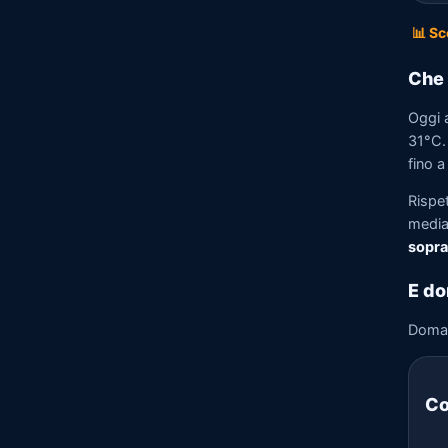
📊 Sc
Che 
Oggi 
31°C. 
fino a
Rispe
media)
sopra
E do
Doma
Co