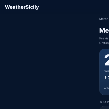
WeatherSicily
Meteo 
Me
Previs
07/08
Ser
↑ 
Ad
ORA P