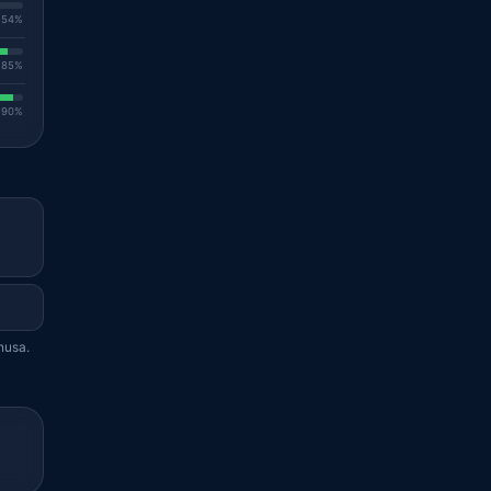
. 54%
. 85%
. 90%
nusa.