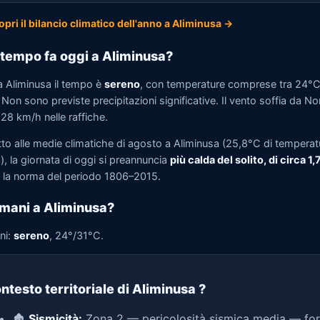
opri il bilancio climatico dell'anno a Aliminusa →
tempo fa oggi a Aliminusa?
a Aliminusa il tempo è
sereno
, con temperature comprese tra 24°C
Non sono previste precipitazioni significative. Il vento soffia da No
 28 km/h nelle raffiche.
tto alle medie climatiche di agosto a Aliminusa (25,8°C di temperat
, la giornata di oggi si preannuncia
più calda del solito, di circa 1
la norma del periodo 1806–2015.
mani a Aliminusa?
ni:
sereno
, 24°/31°C.
ntesto territoriale di Aliminusa
?
🏚️
Sismicità:
Zona 2 — pericolosità sismica media — for