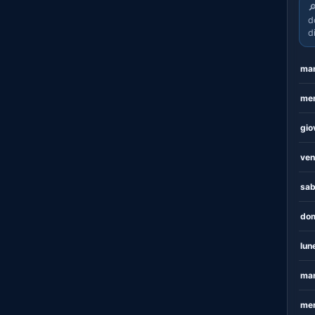

d
d
mar
mer
gio
ven
sab
dom
lun
mar
mer