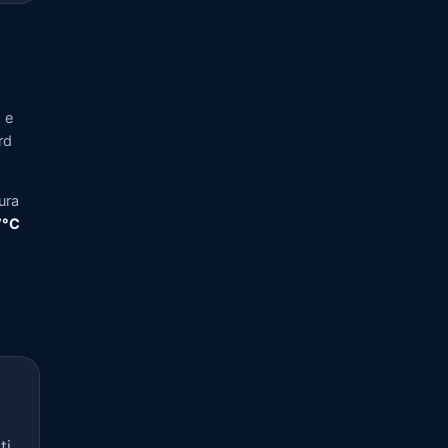
 e
rd
ura
,7°C
ti