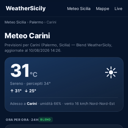
WeatherSicily
Meteo Sicilia
Mappe
Live
Meteo Sicilia
›
Palermo
›
Carini
Meteo Carini
Previsioni per Carini (Palermo, Sicilia) — Blend WeatherSicily,
aggiornate al 10/08/2026 14:26.
31
☀️
°C
Sereno · percepiti 34°
↑ 31° ↓ 25°
Adesso a
Carini
· umidità 66% · vento 16 km/h Nord-Nord-Est
ORA PER ORA · 24H
BLEND