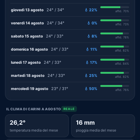
giovedì 13 agosto
24° / 34°
💧 22%
affid. 70%
venerdì 14 agosto
24° / 34°
💧 0%
affid. 73%
sabato 15 agosto
24° / 33°
💧 8%
affid. 78%
domenica 16 agosto
24° / 33°
💧 11%
affid. 82%
lunedì 17 agosto
24° / 33°
💧 17%
affid. 84%
martedì 18 agosto
24° / 33°
💧 25%
affid. 82%
mercoledì 19 agosto
23° / 31°
💧 50%
affid. 76%
IL CLIMA DI CARINI A AGOSTO
REALE
26,2°
16 mm
temperatura media del mese
pioggia media del mese