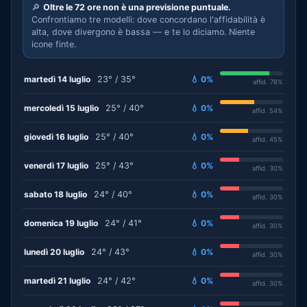
🔎
Oltre le 72 ore non è una previsione puntuale.
Confrontiamo tre modelli: dove concordano l'affidabilità è
alta, dove divergono è bassa — e te lo diciamo. Niente
icone finte.
martedì 14 luglio
23° / 35°
💧 0%
affid. 78%
mercoledì 15 luglio
25° / 40°
💧 0%
affid. 54%
giovedì 16 luglio
25° / 40°
💧 0%
affid. 45%
venerdì 17 luglio
25° / 43°
💧 0%
affid. 30%
sabato 18 luglio
24° / 40°
💧 0%
affid. 30%
domenica 19 luglio
24° / 41°
💧 0%
affid. 30%
lunedì 20 luglio
24° / 43°
💧 0%
affid. 30%
martedì 21 luglio
24° / 42°
💧 0%
affid. 30%