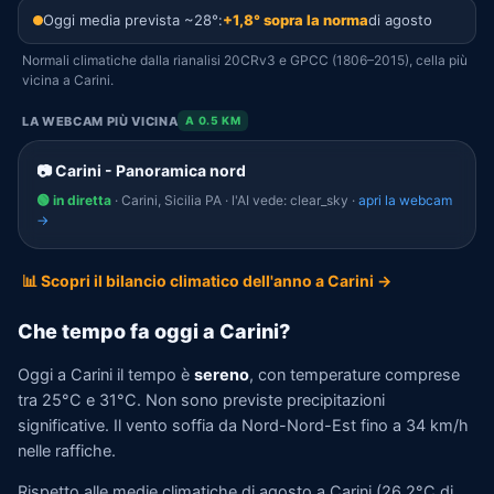
Oggi media prevista ~28°:
+1,8° sopra la norma
di agosto
Normali climatiche dalla rianalisi 20CRv3 e GPCC (1806–2015), cella più
vicina a Carini.
LA WEBCAM PIÙ VICINA
A 0.5 KM
📷 Carini - Panoramica nord
🟢 in diretta
· Carini, Sicilia PA · l'AI vede: clear_sky ·
apri la webcam
→
📊 Scopri il bilancio climatico dell'anno a Carini →
Che tempo fa oggi a Carini?
Oggi a Carini il tempo è
sereno
, con temperature comprese
tra 25°C e 31°C. Non sono previste precipitazioni
significative. Il vento soffia da Nord-Nord-Est fino a 34 km/h
nelle raffiche.
Rispetto alle medie climatiche di agosto a Carini (26,2°C di