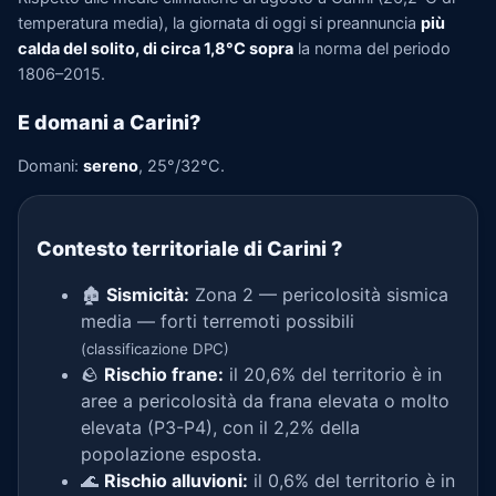
temperatura media), la giornata di oggi si preannuncia
più
calda del solito, di circa 1,8°C sopra
la norma del periodo
1806–2015.
E domani a Carini?
Domani:
sereno
, 25°/32°C.
Contesto territoriale di Carini
?
🏚️
Sismicità:
Zona 2 — pericolosità sismica
media — forti terremoti possibili
(classificazione DPC)
🪨
Rischio frane:
il 20,6% del territorio è in
aree a pericolosità da frana elevata o molto
elevata (P3-P4), con il 2,2% della
popolazione esposta.
🌊
Rischio alluvioni:
il 0,6% del territorio è in