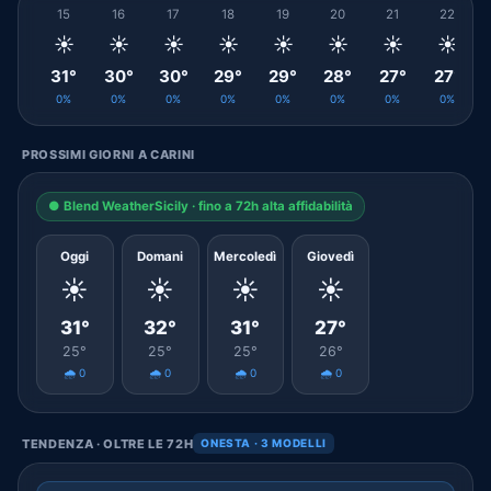
15
16
17
18
19
20
21
22
☀️
☀️
☀️
☀️
☀️
☀️
☀️
☀️
31°
30°
30°
29°
29°
28°
27°
27°
0%
0%
0%
0%
0%
0%
0%
0%
PROSSIMI GIORNI A CARINI
● Blend WeatherSicily · fino a 72h alta affidabilità
Oggi
Domani
Mercoledì
Giovedì
☀️
☀️
☀️
☀️
31°
32°
31°
27°
25°
25°
25°
26°
🌧️ 0
🌧️ 0
🌧️ 0
🌧️ 0
TENDENZA · OLTRE LE 72H
ONESTA · 3 MODELLI