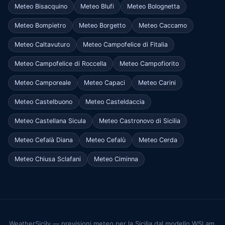
Meteo Bisacquino
Meteo Blufi
Meteo Bolognetta
Meteo Bompietro
Meteo Borgetto
Meteo Caccamo
Meteo Caltavuturo
Meteo Campofelice di Fitalia
Meteo Campofelice di Roccella
Meteo Campofiorito
Meteo Camporeale
Meteo Capaci
Meteo Carini
Meteo Castelbuono
Meteo Casteldaccia
Meteo Castellana Sicula
Meteo Castronovo di Sicilia
Meteo Cefalà Diana
Meteo Cefalù
Meteo Cerda
Meteo Chiusa Sclafani
Meteo Ciminna
WeatherSicily — previsioni meteo per la Sicilia dal modello WSLam