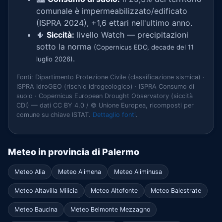
comunale è impermeabilizzato/edificato
(ISPRA 2024), +1,6 ettari nell'ultimo anno.
🌵
Siccità:
livello Watch — precipitazioni
sotto la norma
(Copernicus EDO, decade del 11
.
luglio 2026)
Fonti: Dipartimento Protezione Civile (classificazione sismica) ·
ISPRA IdroGEO (rischio idrogeologico) · ISPRA Consumo di
suolo · Copernicus European Drought Observatory (siccità
CDI) — dati CC BY 4.0 / © Unione Europea, ricomposti per
comune su chiave ISTAT.
Dettaglio fonti
.
Meteo in provincia di Palermo
Meteo Alia
Meteo Alimena
Meteo Aliminusa
Meteo Altavilla Milicia
Meteo Altofonte
Meteo Balestrate
Meteo Baucina
Meteo Belmonte Mezzagno