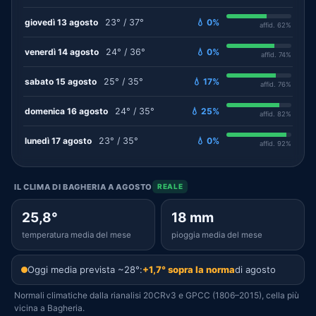
giovedì 13 agosto
23° / 37°
💧 0%
affid. 62%
venerdì 14 agosto
24° / 36°
💧 0%
affid. 74%
sabato 15 agosto
25° / 35°
💧 17%
affid. 76%
domenica 16 agosto
24° / 35°
💧 25%
affid. 82%
lunedì 17 agosto
23° / 35°
💧 0%
affid. 92%
IL CLIMA DI BAGHERIA A AGOSTO
REALE
25,8°
18 mm
temperatura media del mese
pioggia media del mese
Oggi media prevista ~28°:
+1,7° sopra la norma
di agosto
Normali climatiche dalla rianalisi 20CRv3 e GPCC (1806–2015), cella più
vicina a Bagheria.