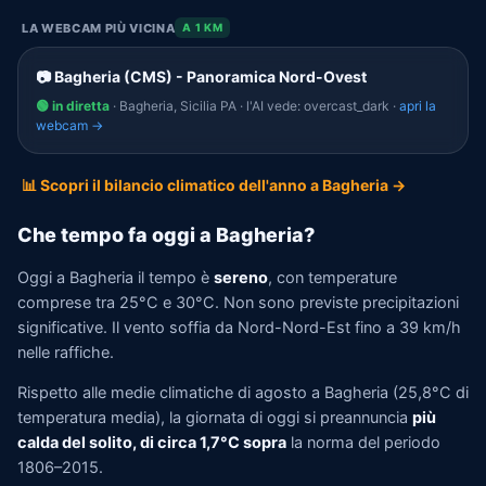
LA WEBCAM PIÙ VICINA
A 1 KM
📷 Bagheria (CMS) - Panoramica Nord-Ovest
🟢 in diretta
· Bagheria, Sicilia PA · l'AI vede: overcast_dark ·
apri la
webcam →
📊 Scopri il bilancio climatico dell'anno a Bagheria →
Che tempo fa oggi a Bagheria?
Oggi a Bagheria il tempo è
sereno
, con temperature
comprese tra 25°C e 30°C. Non sono previste precipitazioni
significative. Il vento soffia da Nord-Nord-Est fino a 39 km/h
nelle raffiche.
Rispetto alle medie climatiche di agosto a Bagheria (25,8°C di
temperatura media), la giornata di oggi si preannuncia
più
calda del solito, di circa 1,7°C sopra
la norma del periodo
1806–2015.