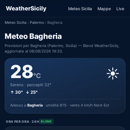
WeatherSicily
Meteo Sicilia
Mappe
Live
Meteo Sicilia
›
Palermo
›
Bagheria
Meteo Bagheria
Previsioni per Bagheria (Palermo, Sicilia) — Blend WeatherSicily,
aggiornate al 08/08/2026 19:33.
28
☀️
°C
Sereno · percepiti 32°
↑ 30° ↓ 25°
Adesso a
Bagheria
· umidità 81% · vento 4 km/h Nord-Est
ORA PER ORA · 24H
BLEND