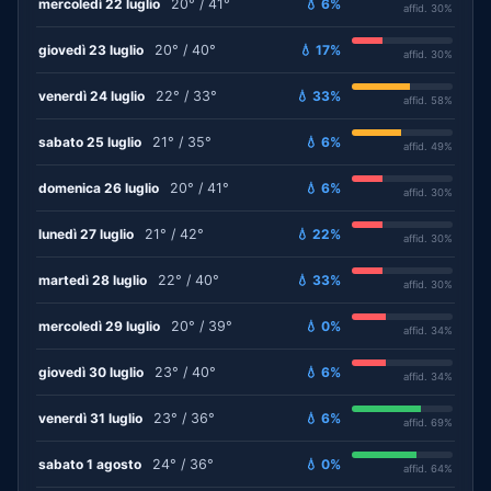
mercoledì 22 luglio
20° / 41°
💧 6%
affid. 30%
giovedì 23 luglio
20° / 40°
💧 17%
affid. 30%
venerdì 24 luglio
22° / 33°
💧 33%
affid. 58%
sabato 25 luglio
21° / 35°
💧 6%
affid. 49%
domenica 26 luglio
20° / 41°
💧 6%
affid. 30%
lunedì 27 luglio
21° / 42°
💧 22%
affid. 30%
martedì 28 luglio
22° / 40°
💧 33%
affid. 30%
mercoledì 29 luglio
20° / 39°
💧 0%
affid. 34%
giovedì 30 luglio
23° / 40°
💧 6%
affid. 34%
venerdì 31 luglio
23° / 36°
💧 6%
affid. 69%
sabato 1 agosto
24° / 36°
💧 0%
affid. 64%