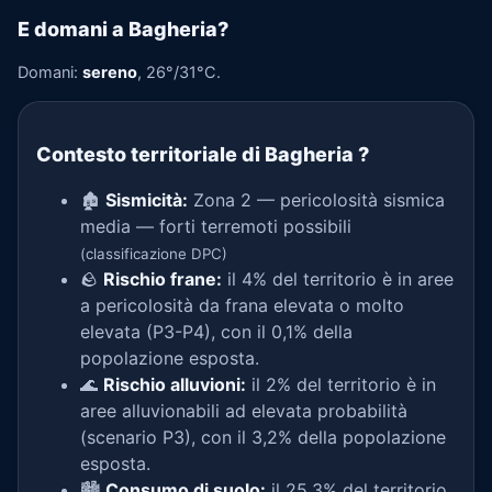
E domani a Bagheria?
Domani:
sereno
, 26°/31°C.
Contesto territoriale di Bagheria
?
🏚️
Sismicità:
Zona 2 — pericolosità sismica
media — forti terremoti possibili
(classificazione DPC)
🪨
Rischio frane:
il 4% del territorio è in aree
a pericolosità da frana elevata o molto
elevata (P3-P4), con il 0,1% della
popolazione esposta.
🌊
Rischio alluvioni:
il 2% del territorio è in
aree alluvionabili ad elevata probabilità
(scenario P3), con il 3,2% della popolazione
esposta.
🏙️
Consumo di suolo:
il 25,3% del territorio