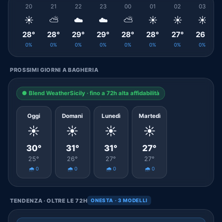
20
21
22
23
00
01
02
03
☀️
⛅
☁️
☁️
⛅
☀️
☀️
☀️
28°
28°
29°
29°
28°
28°
27°
26°
0%
0%
0%
0%
0%
0%
0%
0%
PROSSIMI GIORNI A BAGHERIA
● Blend WeatherSicily · fino a 72h alta affidabilità
Oggi
Domani
Lunedì
Martedì
☀️
☀️
☀️
☀️
30°
31°
31°
27°
25°
26°
27°
27°
🌧️ 0
🌧️ 0
🌧️ 0
🌧️ 0
TENDENZA · OLTRE LE 72H
ONESTA · 3 MODELLI