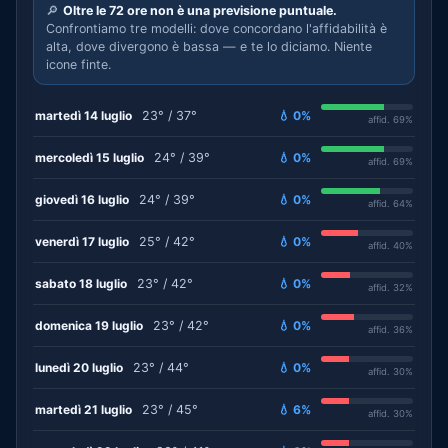
🔎
Oltre le 72 ore non è una previsione puntuale.
Confrontiamo tre modelli: dove concordano l'affidabilità è
alta, dove divergono è bassa — e te lo diciamo. Niente
icone finte.
martedì 14 luglio
23° / 37°
💧 0%
affid. 69%
mercoledì 15 luglio
24° / 39°
💧 0%
affid. 69%
giovedì 16 luglio
24° / 39°
💧 0%
affid. 64%
venerdì 17 luglio
25° / 42°
💧 0%
affid. 40%
sabato 18 luglio
23° / 42°
💧 0%
affid. 32%
domenica 19 luglio
23° / 42°
💧 0%
affid. 36%
lunedì 20 luglio
23° / 44°
💧 0%
affid. 30%
martedì 21 luglio
23° / 45°
💧 6%
affid. 30%