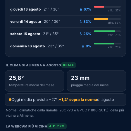
giovedì 13 agosto
21° / 36°
💧 67%
affid. 37%
venerdì 14 agosto
20° / 36°
💧 33%
affid. 53%
sabato 15 agosto
21° / 35°
💧 25%
affid. 78%
domenica 16 agosto
23° / 35°
💧 0%
affid. 75%
IL CLIMA DI ALIMENA A AGOSTO
REALE
25,8°
23 mm
temperatura media del mese
pioggia media del mese
Oggi media prevista ~27°:
+1,2° sopra la norma
di agosto
Normali climatiche dalla rianalisi 20CRv3 e GPCC (1806–2015), cella più
vicina a Alimena.
LA WEBCAM PIÙ VICINA
A 11.7 KM