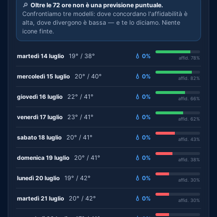
🔎
Oltre le 72 ore non è una previsione puntuale.
Confrontiamo tre modelli: dove concordano l'affidabilità è
alta, dove divergono è bassa — e te lo diciamo. Niente
icone finte.
martedì 14 luglio
19° / 38°
💧 0%
affid. 78%
mercoledì 15 luglio
20° / 40°
💧 0%
affid. 82%
giovedì 16 luglio
22° / 41°
💧 0%
affid. 66%
venerdì 17 luglio
23° / 41°
💧 0%
affid. 62%
sabato 18 luglio
20° / 41°
💧 0%
affid. 43%
domenica 19 luglio
20° / 41°
💧 0%
affid. 38%
lunedì 20 luglio
19° / 42°
💧 0%
affid. 30%
martedì 21 luglio
20° / 42°
💧 0%
affid. 30%