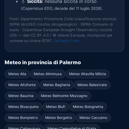
💧
Siccità:
nessuna siccità in corso
.
(Copernicus EDO, decade del 11 luglio 2026)
Fonti: Dipartimento Protezione Civile (classificazione sismica) ·
ISPRA IdroGEO (rischio idrogeologico) · ISPRA Consumo di
suolo · Copernicus European Drought Observatory (siccità
CDI) — dati CC BY 4.0 / © Unione Europea, ricomposti per
comune su chiave ISTAT.
Dettaglio fonti
.
Meteo in provincia di Palermo
Meteo Alia
Meteo Aliminusa
Meteo Altavilla Milicia
Meteo Altofonte
Meteo Bagheria
Meteo Balestrate
Meteo Baucina
Meteo Belmonte Mezzagno
Meteo Bisacquino
Meteo Blufi
Meteo Bolognetta
Meteo Bompietro
Meteo Borgetto
Meteo Caccamo
Meteo Caltavuturo
Meteo Campofelice di Fitalia