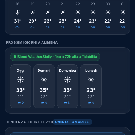
18
19
20
21
22
23
00
01
☀️
☀️
☀️
☀️
☀️
☀️
☀️
☀️
31°
29°
26°
25°
24°
23°
22°
22°
0%
0%
0%
0%
0%
0%
0%
0%
PROSSIMI GIORNI A ALIMENA
● Blend WeatherSicily · fino a 72h alta affidabilità
Oggi
Domani
Domenica
Lunedì
☀️
☀️
☀️
☀️
33°
35°
35°
23°
21°
22°
22°
22°
🌧️ 0
🌧️ 0
🌧️ 1.1
🌧️ 0
TENDENZA · OLTRE LE 72H
ONESTA · 3 MODELLI