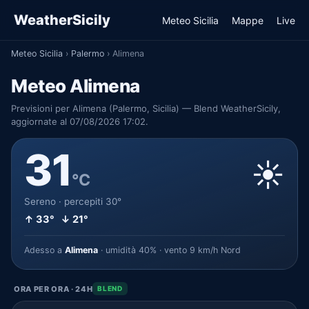
WeatherSicily
Meteo Sicilia
Mappe
Live
Meteo Sicilia
›
Palermo
›
Alimena
Meteo Alimena
Previsioni per Alimena (Palermo, Sicilia) — Blend WeatherSicily,
aggiornate al 07/08/2026 17:02.
31
☀️
°C
Sereno · percepiti 30°
↑ 33° ↓ 21°
Adesso a
Alimena
· umidità 40% · vento 9 km/h Nord
ORA PER ORA · 24H
BLEND