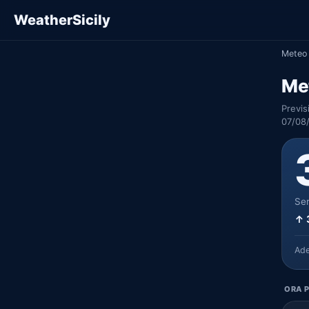
WeatherSicily
Meteo 
Me
Previs
07/08
Ser
↑ 
Ad
ORA P