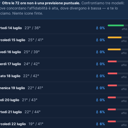

Oltre le 72 ore non è una previsione puntuale.
Confrontiamo tre modelli:
ove concordano l'affidabilità è alta, dove divergono è bassa — e te lo
iciamo. Niente icone finte.
tedì 14 luglio
23° / 36°
💧 0%
affid
coledì 15 luglio
25° / 41°
💧 0%
affid
vedì 16 luglio
25° / 39°
💧 0%
affid
erdì 17 luglio
24° / 42°
💧 0%
affid
ato 18 luglio
22° / 42°
💧 0%
affid
enica 19 luglio
22° / 41°
💧 0%
affid
edì 20 luglio
21° / 43°
💧 0%
affid
tedì 21 luglio
22° / 44°
💧 6%
affid
coledì 22 luglio
19° / 41°
💧 6%
affid