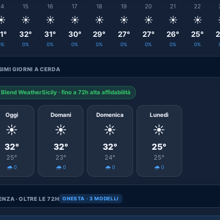
14
15
16
17
18
19
20
21
22
☀️
☀️
☀️
☀️
☀️
☀️
☀️
☀️
☀️
1°
32°
31°
30°
29°
27°
27°
26°
25°
2
0%
0%
0%
0%
0%
0%
0%
0%
0%
IMI GIORNI A CERDA
Blend WeatherSicily · fino a 72h alta affidabilità
Oggi
Domani
Domenica
Lunedì
☀️
☀️
☀️
☀️
32°
32°
32°
25°
25°
23°
24°
25°
🌧️ 0
🌧️ 0
🌧️ 0
🌧️ 0
NZA · OLTRE LE 72H
ONESTA · 3 MODELLI