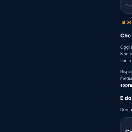
⚪ of
📊 Sc
Che 
Oggi 
Non so
fino a
Rispe
media)
sopra
E do
Doma
Co