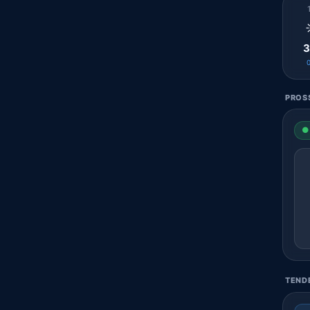
3
PROSS
● 
TENDE