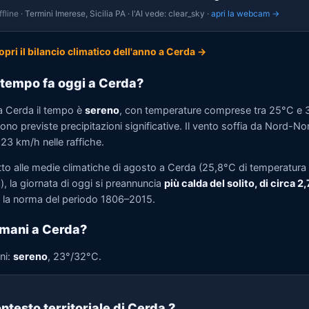
fline
· Termini Imerese, Sicilia PA · l'AI vede: clear_sky ·
apri la webcam →
opri il bilancio climatico dell'anno a Cerda →
tempo fa oggi a Cerda?
a Cerda il tempo è
sereno
, con temperature comprese tra 25°C e 
no previste precipitazioni significative. Il vento soffia da Nord-N
 23 km/h nelle raffiche.
tto alle medie climatiche di agosto a Cerda (25,8°C di temperatura
, la giornata di oggi si preannuncia
più calda del solito, di circa 2
la norma del periodo 1806–2015.
mani a Cerda?
ni:
sereno
, 23°/32°C.
ntesto territoriale di Cerda
?