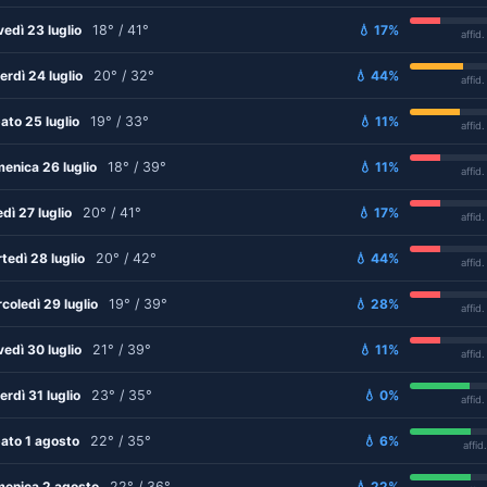
vedì 23 luglio
18° / 41°
💧 17%
affid
erdì 24 luglio
20° / 32°
💧 44%
affid
ato 25 luglio
19° / 33°
💧 11%
affid
enica 26 luglio
18° / 39°
💧 11%
affid
edì 27 luglio
20° / 41°
💧 17%
affid
tedì 28 luglio
20° / 42°
💧 44%
affid
coledì 29 luglio
19° / 39°
💧 28%
affid
vedì 30 luglio
21° / 39°
💧 11%
affid
erdì 31 luglio
23° / 35°
💧 0%
affid
ato 1 agosto
22° / 35°
💧 6%
affid
enica 2 agosto
22° / 36°
💧 22%