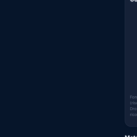
Fon
(ri
Dro
ric