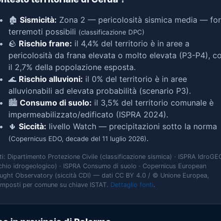
🏚️
Sismicità:
Zona 2 — pericolosità sismica media — for
terremoti possibili
(classificazione DPC)
🪨
Rischio frane:
il 4,4% del territorio è in aree a
pericolosità da frana elevata o molto elevata (P3-P4), c
il 2,7% della popolazione esposta.
🌊
Rischio alluvioni:
il 0% del territorio è in aree
alluvionabili ad elevata probabilità (scenario P3).
🏙️
Consumo di suolo:
il 3,5% del territorio comunale è
impermeabilizzato/edificato (ISPRA 2024).
🌵
Siccità:
livello Watch — precipitazioni sotto la norma
.
(Copernicus EDO, decade del 11 luglio 2026)
ti: Dipartimento Protezione Civile (classificazione sismica) · ISPRA IdroGE
schio idrogeologico) · ISPRA Consumo di suolo · Copernicus European
ught Observatory (siccità CDI) — dati CC BY 4.0 / © Unione Europea,
omposti per comune su chiave ISTAT.
Dettaglio fonti
.