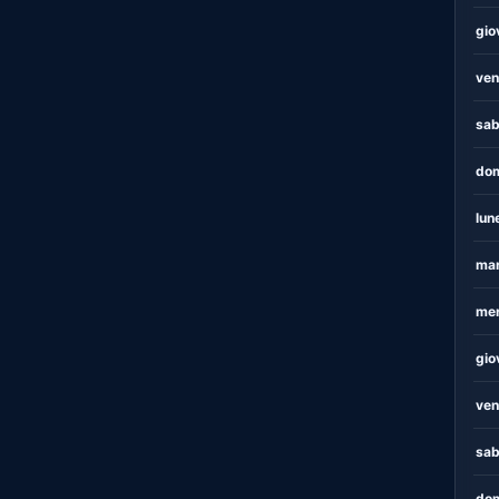
gio
ven
sab
dom
lun
mar
mer
gio
ven
sab
dom