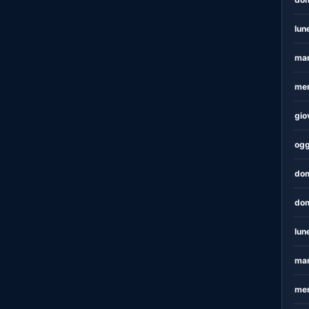
lun
mar
mer
gio
ogg
dom
dom
lun
mar
mer