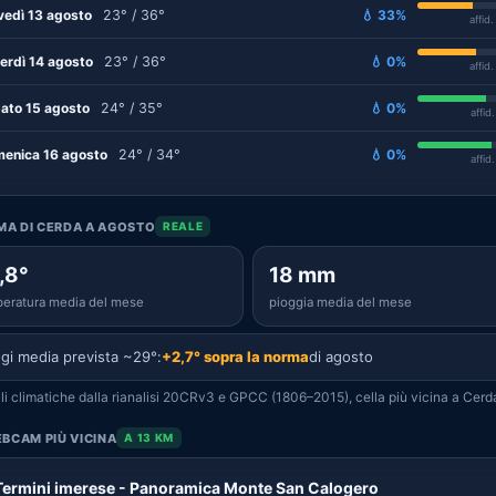
vedì 13 agosto
23° / 36°
💧 33%
affid
erdì 14 agosto
23° / 36°
💧 0%
affid
ato 15 agosto
24° / 35°
💧 0%
affid
enica 16 agosto
24° / 34°
💧 0%
affid
IMA DI CERDA A AGOSTO
REALE
,8°
18 mm
eratura media del mese
pioggia media del mese
gi media prevista ~29°:
+2,7° sopra la norma
di agosto
i climatiche dalla rianalisi 20CRv3 e GPCC (1806–2015), cella più vicina a Cerd
BCAM PIÙ VICINA
A 13 KM
Termini imerese - Panoramica Monte San Calogero