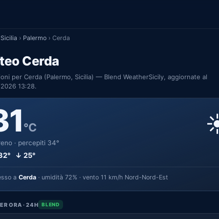
Sicilia
›
Palermo
›
Cerda
teo Cerda
ioni per Cerda (Palermo, Sicilia) — Blend WeatherSicily, aggiornate al
/2026 13:28.
31
☀
°C
eno · percepiti 34°
32° ↓ 25°
esso a
Cerda
· umidità 72% · vento 11 km/h Nord-Nord-Est
ER ORA · 24H
BLEND