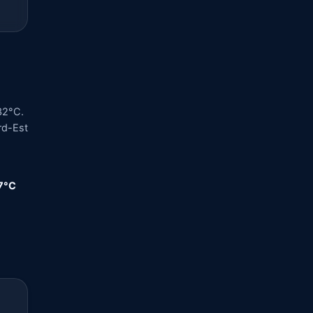
32°C.
ord-Est
,7°C