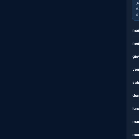

d
d
mar
mer
gio
ven
sab
dom
lun
mar
mer