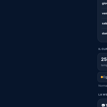
gio
ven
sab
dom
IL CL
25
temp
Og
Normal
LA WE
📷 