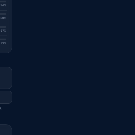
. 54%
. 58%
. 67%
. 73%
a.