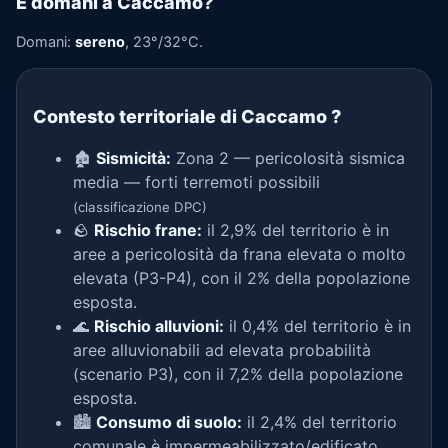
E domani a Caccamo?
Domani:
sereno
, 23°/32°C.
Contesto territoriale di Caccamo
?
🏚️
Sismicità:
Zona 2 — pericolosità sismica
media — forti terremoti possibili
(classificazione DPC)
🪨
Rischio frane:
il 2,9% del territorio è in
aree a pericolosità da frana elevata o molto
elevata (P3-P4), con il 2% della popolazione
esposta.
🌊
Rischio alluvioni:
il 0,4% del territorio è in
aree alluvionabili ad elevata probabilità
(scenario P3), con il 7,2% della popolazione
esposta.
🏙️
Consumo di suolo:
il 2,4% del territorio
comunale è impermeabilizzato/edificato