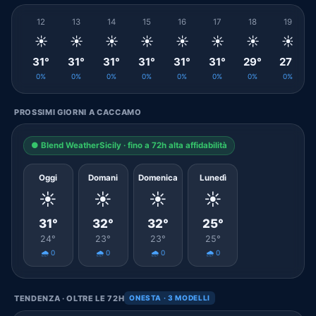
12
13
14
15
16
17
18
19
☀️
☀️
☀️
☀️
☀️
☀️
☀️
☀️
31°
31°
31°
31°
31°
31°
29°
27°
0%
0%
0%
0%
0%
0%
0%
0%
PROSSIMI GIORNI A CACCAMO
● Blend WeatherSicily · fino a 72h alta affidabilità
Oggi
Domani
Domenica
Lunedì
☀️
☀️
☀️
☀️
31°
32°
32°
25°
24°
23°
23°
25°
🌧️ 0
🌧️ 0
🌧️ 0
🌧️ 0
TENDENZA · OLTRE LE 72H
ONESTA · 3 MODELLI