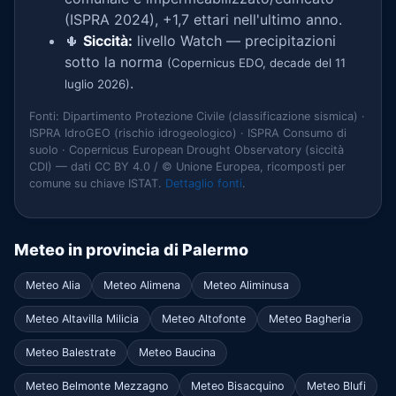
(ISPRA 2024), +1,7 ettari nell'ultimo anno.
🌵
Siccità:
livello Watch — precipitazioni
sotto la norma
(Copernicus EDO, decade del 11
.
luglio 2026)
Fonti: Dipartimento Protezione Civile (classificazione sismica) ·
ISPRA IdroGEO (rischio idrogeologico) · ISPRA Consumo di
suolo · Copernicus European Drought Observatory (siccità
CDI) — dati CC BY 4.0 / © Unione Europea, ricomposti per
comune su chiave ISTAT.
Dettaglio fonti
.
Meteo in provincia di Palermo
Meteo Alia
Meteo Alimena
Meteo Aliminusa
Meteo Altavilla Milicia
Meteo Altofonte
Meteo Bagheria
Meteo Balestrate
Meteo Baucina
Meteo Belmonte Mezzagno
Meteo Bisacquino
Meteo Blufi