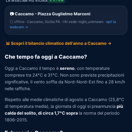
LA WEBCAM PIÙ VICINA
A 0.1 KM
📷 Caccamo - Piazza Guglielmo Marconi
⚪ offline
· Caccamo, Sicilia PA · l'AI vede: night_unknown ·
apri la
webcam →
📊 Scopri il bilancio climatico dell'anno a Caccamo →
Che tempo fa oggi a Caccamo?
Oggi a Caccamo il tempo è
sereno
, con temperature
comprese tra 24°C e 31°C. Non sono previste precipitazioni
significative. Il vento soffia da Nord-Nord-Est fino a 28 km/h
nelle raffiche.
Rispetto alle medie climatiche di agosto a Caccamo (25,8°C
di temperatura media), la giornata di oggi si preannuncia
più
calda del solito, di circa 1,7°C sopra
la norma del periodo
1806–2015.