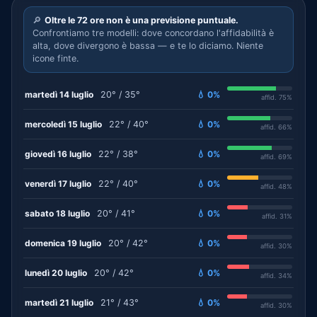
🔎
Oltre le 72 ore non è una previsione puntuale.
Confrontiamo tre modelli: dove concordano l'affidabilità è
alta, dove divergono è bassa — e te lo diciamo. Niente
icone finte.
martedì 14 luglio
20° / 35°
💧 0%
affid. 75%
mercoledì 15 luglio
22° / 40°
💧 0%
affid. 66%
giovedì 16 luglio
22° / 38°
💧 0%
affid. 69%
venerdì 17 luglio
22° / 40°
💧 0%
affid. 48%
sabato 18 luglio
20° / 41°
💧 0%
affid. 31%
domenica 19 luglio
20° / 42°
💧 0%
affid. 30%
lunedì 20 luglio
20° / 42°
💧 0%
affid. 34%
martedì 21 luglio
21° / 43°
💧 0%
affid. 30%