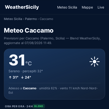
WeatherSicily
Meteo Sicilia
Mappe
Live
Meteo Sicilia
›
Palermo
›
Caccamo
Meteo Caccamo
Previsioni per Caccamo (Palermo, Sicilia) — Blend WeatherSicily,
aggiornate al 07/08/2026 11:49.
31
☀️
°C
Sereno · percepiti 32°
↑ 31° ↓ 24°
Adesso a
Caccamo
· umidità 62% · vento 11 km/h Nord-Nord-
Est
ORA PER ORA · 24H
BLEND