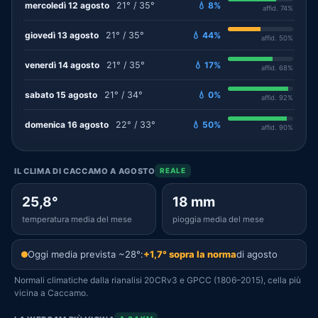
mercoledì 12 agosto
21° / 35°
💧 8%
affid. 74%
giovedì 13 agosto
21° / 35°
💧 44%
affid. 50%
venerdì 14 agosto
21° / 35°
💧 17%
affid. 68%
sabato 15 agosto
21° / 34°
💧 0%
affid. 92%
domenica 16 agosto
22° / 33°
💧 50%
affid. 90%
IL CLIMA DI CACCAMO A AGOSTO
REALE
25,8°
18 mm
temperatura media del mese
pioggia media del mese
Oggi media prevista ~28°:
+1,7° sopra la norma
di agosto
Normali climatiche dalla rianalisi 20CRv3 e GPCC (1806–2015), cella più
vicina a Caccamo.