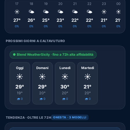
17
18
19
20
21
22
23
00
☀️
🌤️
🌤️
🌤️
🌤️
🌤️
☀️
☀️
27°
26°
25°
23°
22°
22°
21°
21°
0%
0%
0%
0%
0%
0%
0%
0%
PROSSIMI GIORNI A CALTAVUTURO
● Blend WeatherSicily · fino a 72h alta affidabilità
Oggi
Domani
Lunedì
Martedì
☀️
☀️
☀️
☀️
29°
29°
30°
21°
19°
20°
20°
20°
🌧️ 0
🌧️ 0
🌧️ 0
🌧️ 0
TENDENZA · OLTRE LE 72H
ONESTA · 3 MODELLI