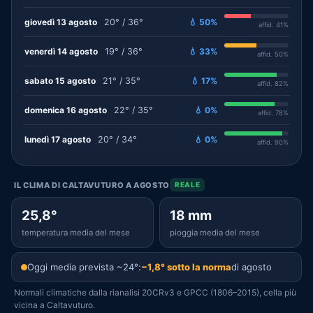
giovedì 13 agosto
20° / 36°
💧 50%
affid. 41%
venerdì 14 agosto
19° / 36°
💧 33%
affid. 50%
sabato 15 agosto
21° / 35°
💧 17%
affid. 82%
domenica 16 agosto
22° / 35°
💧 0%
affid. 78%
lunedì 17 agosto
20° / 34°
💧 0%
affid. 90%
IL CLIMA DI CALTAVUTURO A AGOSTO
REALE
25,8°
18 mm
temperatura media del mese
pioggia media del mese
Oggi media prevista ~24°:
−1,8° sotto la norma
di agosto
Normali climatiche dalla rianalisi 20CRv3 e GPCC (1806–2015), cella più
vicina a Caltavuturo.