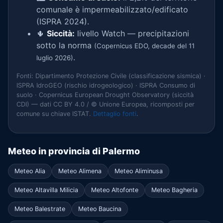
comunale è impermeabilizzato/edificato
(ISPRA 2024).
🌵
Siccità:
livello Watch — precipitazioni
sotto la norma
(Copernicus EDO, decade del 11
.
luglio 2026)
Fonti: Dipartimento Protezione Civile (classificazione sismica) ·
ISPRA IdroGEO (rischio idrogeologico) · ISPRA Consumo di
suolo · Copernicus European Drought Observatory (siccità
CDI) — dati CC BY 4.0 / © Unione Europea, ricomposti per
comune su chiave ISTAT.
Dettaglio fonti
.
Meteo in provincia di Palermo
Meteo Alia
Meteo Alimena
Meteo Aliminusa
Meteo Altavilla Milicia
Meteo Altofonte
Meteo Bagheria
Meteo Balestrate
Meteo Baucina