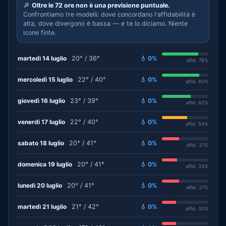
🔎
Oltre le 72 ore non è una previsione puntuale.
Confrontiamo tre modelli: dove concordano l'affidabilità è
alta, dove divergono è bassa — e te lo diciamo. Niente
icone finte.
martedì 14 luglio
20° / 36°
💧 0%
affid. 78%
mercoledì 15 luglio
22° / 40°
💧 0%
affid. 80%
giovedì 16 luglio
23° / 39°
💧 0%
affid. 62%
venerdì 17 luglio
22° / 40°
💧 0%
affid. 54%
sabato 18 luglio
20° / 41°
💧 0%
affid. 37%
domenica 19 luglio
20° / 41°
💧 0%
affid. 33%
lunedì 20 luglio
20° / 41°
💧 0%
affid. 37%
martedì 21 luglio
21° / 42°
💧 0%
affid. 30%