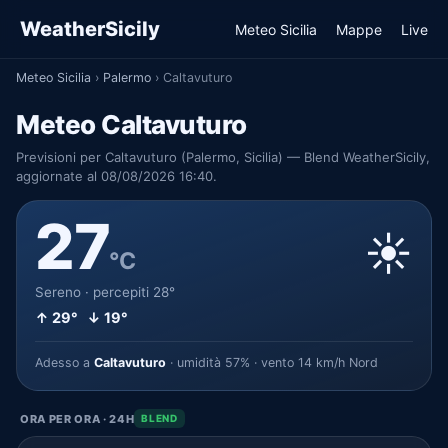
WeatherSicily
Meteo Sicilia
Mappe
Live
Meteo Sicilia
›
Palermo
›
Caltavuturo
Meteo Caltavuturo
Previsioni per Caltavuturo (Palermo, Sicilia) — Blend WeatherSicily,
aggiornate al 08/08/2026 16:40.
27
☀️
°C
Sereno · percepiti 28°
↑ 29° ↓ 19°
Adesso a
Caltavuturo
· umidità 57% · vento 14 km/h Nord
ORA PER ORA · 24H
BLEND