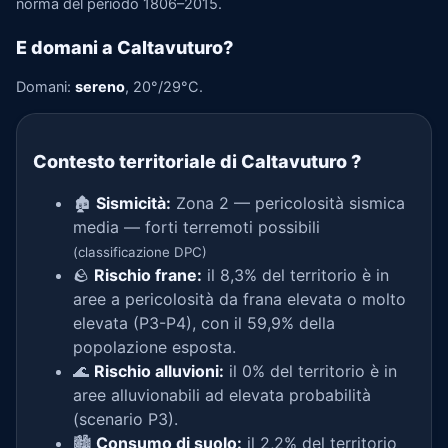
norma del periodo 1806–2015.
E domani a Caltavuturo?
Domani:
sereno
, 20°/29°C.
Contesto territoriale di Caltavuturo
?
🏚️
Sismicità:
Zona 2 — pericolosità sismica
media — forti terremoti possibili
(classificazione DPC)
🪨
Rischio frane:
il 8,3% del territorio è in
aree a pericolosità da frana elevata o molto
elevata (P3-P4), con il 59,9% della
popolazione esposta.
🌊
Rischio alluvioni:
il 0% del territorio è in
aree alluvionabili ad elevata probabilità
(scenario P3).
🏙️
Consumo di suolo:
il 2,2% del territorio