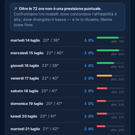
🔎
Oltre le 72 ore non è una previsione puntuale.
Confrontiamo tre modelli: dove concordano l'affidabilità è
alta, dove divergono è bassa — e te lo diciamo. Niente
icone finte.
martedì 14 luglio
20° / 36°
💧 0%
affid. 78%
mercoledì 15 luglio
22° / 40°
💧 0%
affid. 80%
giovedì 16 luglio
23° / 39°
💧 0%
affid. 62%
venerdì 17 luglio
22° / 40°
💧 0%
affid. 54%
sabato 18 luglio
20° / 41°
💧 0%
affid. 37%
domenica 19 luglio
20° / 41°
💧 0%
affid. 33%
lunedì 20 luglio
20° / 41°
💧 0%
affid. 37%
martedì 21 luglio
21° / 42°
💧 0%
affid. 30%