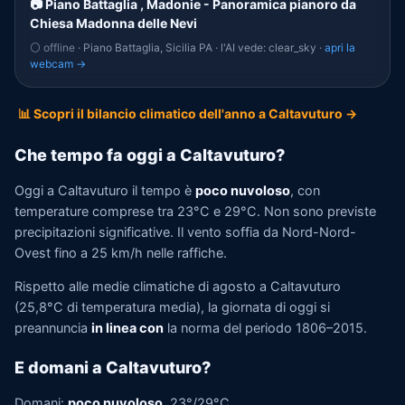
📷 Piano Battaglia , Madonie - Panoramica pianoro da
Chiesa Madonna delle Nevi
⚪ offline
· Piano Battaglia, Sicilia PA · l'AI vede: clear_sky ·
apri la
webcam →
📊 Scopri il bilancio climatico dell'anno a Caltavuturo →
Che tempo fa oggi a Caltavuturo?
Oggi a Caltavuturo il tempo è
poco nuvoloso
, con
temperature comprese tra 23°C e 29°C. Non sono previste
precipitazioni significative. Il vento soffia da Nord-Nord-
Ovest fino a 25 km/h nelle raffiche.
Rispetto alle medie climatiche di agosto a Caltavuturo
(25,8°C di temperatura media), la giornata di oggi si
preannuncia
in linea con
la norma del periodo 1806–2015.
E domani a Caltavuturo?
Domani:
poco nuvoloso
, 23°/29°C.