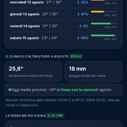
mercoledì 12 agosto
21° / 36°
💧 33%
affid. 51%
giovedì 13 agosto
22° / 35°
💧 67%
affid. 49%
venerdì 14 agosto
21° / 35°
💧 0%
affid. 75%
sabato 15 agosto
23° / 34°
💧 50%
affid. 90%
IL CLIMA DI CALTAVUTURO A AGOSTO
REALE
25,8°
18 mm
temperatura media del mese
pioggia media del mese
Oggi media prevista ~26°:
in linea con la norma
di agosto
Normali climatiche dalla rianalisi 20CRv3 e GPCC (1806–2015), cella più
vicina a Caltavuturo.
LA WEBCAM PIÙ VICINA
A 13.1 KM