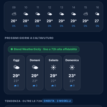
09
10
11
12
13
14
15
16
⛅
🌤️
🌤️
🌤️
🌤️
🌤️
⛅
🌤️
26°
28°
28°
29°
29°
29°
29°
27°
0%
0%
0%
0%
0%
0%
0%
0%
PROSSIMI GIORNI A CALTAVUTURO
● Blend WeatherSicily · fino a 72h alta affidabilità
Oggi
Domani
Sabato
Domenica
🌤️
🌤️
☀️
☀️
29°
29°
29°
23°
23°
23°
22°
22°
🌧️ 0
🌧️ 0
🌧️ 0
🌧️ 0
TENDENZA · OLTRE LE 72H
ONESTA · 3 MODELLI