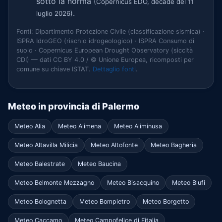
sotto la norma
(Copernicus EDO, decade del 11
.
luglio 2026)
Fonti: Dipartimento Protezione Civile (classificazione sismica) ·
ISPRA IdroGEO (rischio idrogeologico) · ISPRA Consumo di
suolo · Copernicus European Drought Observatory (siccità
CDI) — dati CC BY 4.0 / © Unione Europea, ricomposti per
comune su chiave ISTAT.
Dettaglio fonti
.
Meteo in provincia di Palermo
Meteo Alia
Meteo Alimena
Meteo Aliminusa
Meteo Altavilla Milicia
Meteo Altofonte
Meteo Bagheria
Meteo Balestrate
Meteo Baucina
Meteo Belmonte Mezzagno
Meteo Bisacquino
Meteo Blufi
Meteo Bolognetta
Meteo Bompietro
Meteo Borgetto
Meteo Caccamo
Meteo Campofelice di Fitalia