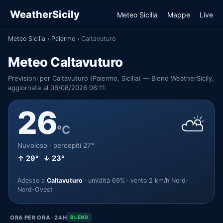
WeatherSicily
Meteo Sicilia
Mappe
Live
Meteo Sicilia
›
Palermo
›
Caltavuturo
Meteo Caltavuturo
Previsioni per Caltavuturo (Palermo, Sicilia) — Blend WeatherSicily,
aggiornate al 06/08/2026 08:11.
26
⛅
°C
Nuvoloso · percepiti 27°
↑ 29° ↓ 23°
Adesso a
Caltavuturo
· umidità 69% · vento 2 km/h Nord-
Nord-Ovest
ORA PER ORA · 24H
BLEND