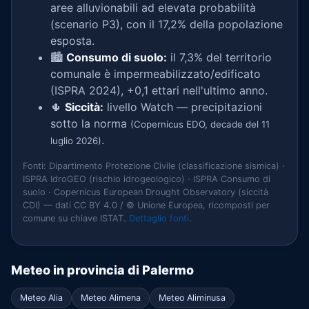
aree alluvionabili ad elevata probabilità
(scenario P3), con il 17,2% della popolazione
esposta.
🏙️
Consumo di suolo:
il 7,3% del territorio
comunale è impermeabilizzato/edificato
(ISPRA 2024), +0,1 ettari nell'ultimo anno.
🌵
Siccità:
livello Watch — precipitazioni
sotto la norma
(Copernicus EDO, decade del 11
.
luglio 2026)
Fonti: Dipartimento Protezione Civile (classificazione sismica) ·
ISPRA IdroGEO (rischio idrogeologico) · ISPRA Consumo di
suolo · Copernicus European Drought Observatory (siccità
CDI) — dati CC BY 4.0 / © Unione Europea, ricomposti per
comune su chiave ISTAT.
Dettaglio fonti
.
Meteo in provincia di Palermo
Meteo Alia
Meteo Alimena
Meteo Aliminusa