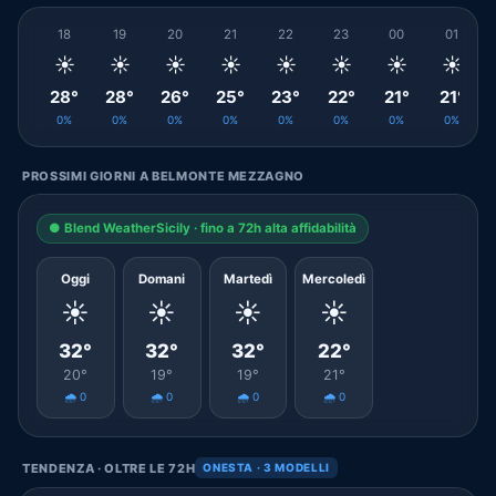
18
19
20
21
22
23
00
01
☀️
☀️
☀️
☀️
☀️
☀️
☀️
☀️
28°
28°
26°
25°
23°
22°
21°
21°
0%
0%
0%
0%
0%
0%
0%
0%
PROSSIMI GIORNI A BELMONTE MEZZAGNO
● Blend WeatherSicily · fino a 72h alta affidabilità
Oggi
Domani
Martedì
Mercoledì
☀️
☀️
☀️
☀️
32°
32°
32°
22°
20°
19°
19°
21°
🌧️ 0
🌧️ 0
🌧️ 0
🌧️ 0
TENDENZA · OLTRE LE 72H
ONESTA · 3 MODELLI