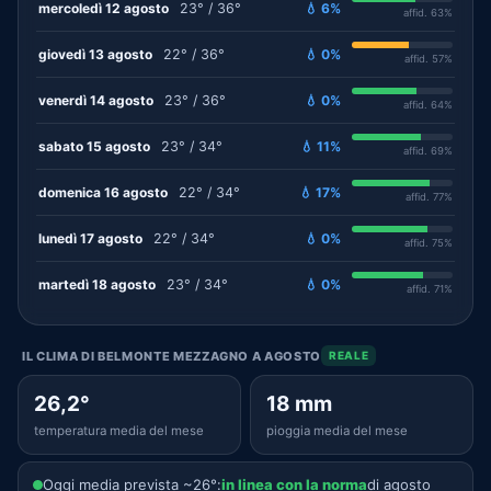
mercoledì 12 agosto
23° / 36°
💧 6%
affid. 63%
giovedì 13 agosto
22° / 36°
💧 0%
affid. 57%
venerdì 14 agosto
23° / 36°
💧 0%
affid. 64%
sabato 15 agosto
23° / 34°
💧 11%
affid. 69%
domenica 16 agosto
22° / 34°
💧 17%
affid. 77%
lunedì 17 agosto
22° / 34°
💧 0%
affid. 75%
martedì 18 agosto
23° / 34°
💧 0%
affid. 71%
IL CLIMA DI BELMONTE MEZZAGNO A AGOSTO
REALE
26,2°
18 mm
temperatura media del mese
pioggia media del mese
Oggi media prevista ~26°:
in linea con la norma
di agosto