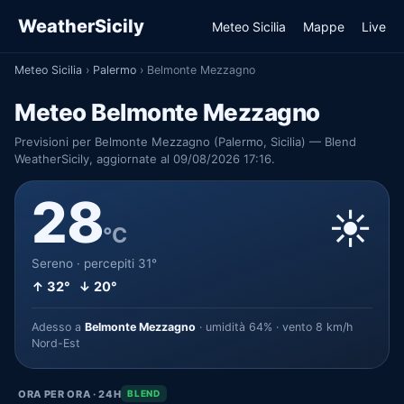
WeatherSicily
Meteo Sicilia
Mappe
Live
Meteo Sicilia
›
Palermo
›
Belmonte Mezzagno
Meteo Belmonte Mezzagno
Previsioni per Belmonte Mezzagno (Palermo, Sicilia) — Blend
WeatherSicily, aggiornate al 09/08/2026 17:16.
28
☀️
°C
Sereno · percepiti 31°
↑ 32° ↓ 20°
Adesso a
Belmonte Mezzagno
· umidità 64% · vento 8 km/h
Nord-Est
ORA PER ORA · 24H
BLEND