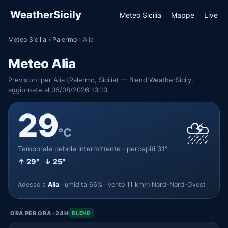
WeatherSicily
Meteo Sicilia
Mappe
Live
Meteo Sicilia
›
Palermo
›
Alia
Meteo Alia
Previsioni per Alia (Palermo, Sicilia) — Blend WeatherSicily,
aggiornate al 06/08/2026 13:13.
29
⛈️
°C
Temporale debole intermittente · percepiti 31°
↑ 29° ↓ 25°
Adesso a
Alia
· umidità 66% · vento 11 km/h Nord-Nord-Ovest
ORA PER ORA · 24H
BLEND