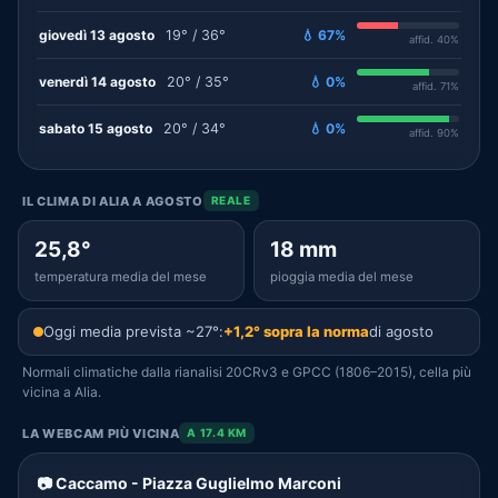
giovedì 13 agosto
19° / 36°
💧 67%
affid. 40%
venerdì 14 agosto
20° / 35°
💧 0%
affid. 71%
sabato 15 agosto
20° / 34°
💧 0%
affid. 90%
IL CLIMA DI ALIA A AGOSTO
REALE
25,8°
18 mm
temperatura media del mese
pioggia media del mese
Oggi media prevista ~27°:
+1,2° sopra la norma
di agosto
Normali climatiche dalla rianalisi 20CRv3 e GPCC (1806–2015), cella più
vicina a Alia.
LA WEBCAM PIÙ VICINA
A 17.4 KM
📷 Caccamo - Piazza Guglielmo Marconi