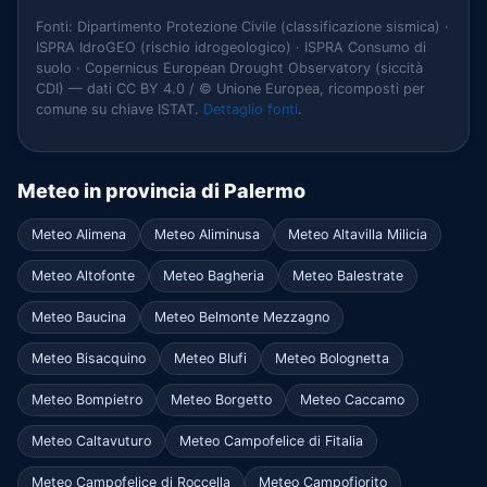
Fonti: Dipartimento Protezione Civile (classificazione sismica) ·
ISPRA IdroGEO (rischio idrogeologico) · ISPRA Consumo di
suolo · Copernicus European Drought Observatory (siccità
CDI) — dati CC BY 4.0 / © Unione Europea, ricomposti per
comune su chiave ISTAT.
Dettaglio fonti
.
Meteo in provincia di Palermo
Meteo Alimena
Meteo Aliminusa
Meteo Altavilla Milicia
Meteo Altofonte
Meteo Bagheria
Meteo Balestrate
Meteo Baucina
Meteo Belmonte Mezzagno
Meteo Bisacquino
Meteo Blufi
Meteo Bolognetta
Meteo Bompietro
Meteo Borgetto
Meteo Caccamo
Meteo Caltavuturo
Meteo Campofelice di Fitalia
Meteo Campofelice di Roccella
Meteo Campofiorito