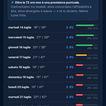
🔎
Oltre le 72 ore non è una previsione puntuale.
Confrontiamo tre modelli: dove concordano l'affidabilità è
alta, dove divergono è bassa — e te lo diciamo. Niente
icone finte.
martedì 14 luglio
18° / 36°
💧 0%
affid. 81%
mercoledì 15 luglio
21° / 39°
💧 0%
affid. 82%
giovedì 16 luglio
20° / 38°
💧 0%
affid. 75%
venerdì 17 luglio
21° / 41°
💧 0%
affid. 49%
sabato 18 luglio
19° / 41°
💧 0%
affid. 32%
domenica 19 luglio
19° / 41°
💧 0%
affid. 34%
lunedì 20 luglio
19° / 41°
💧 0%
affid. 30%
martedì 21 luglio
20° / 42°
💧 0%
affid. 30%