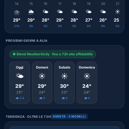
14
15
16
17
18
19
20
21
⛈️
🌦️
🌤️
🌤️
🌤️
🌤️
🌤️
☀️
29°
29°
28°
29°
28°
27°
26°
25°
21%
3%
0%
0%
0%
0%
0%
0%
PROSSIMI GIORNI A ALIA
● Blend WeatherSicily · fino a 72h alta affidabilità
Oggi
Domani
Sabato
Domenica
🌤️
☀️
☀️
☀️
29°
29°
30°
24°
25°
24°
23°
24°
🌧️ 2.4
🌧️ 0
🌧️ 0
🌧️ 0
TENDENZA · OLTRE LE 72H
ONESTA · 3 MODELLI