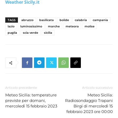
Weather Sicily.it
TAGS
abruzzo
basilicata
bolide
calabria
campania
lazio
luminosissimo
marche
meteora
molise
puglia
scia verde
sicilia
Articolo precedente
Articolo successivo
Meteo Sicilia: temperature
Meteo Sicilia:
previste per domani,
Radiosondaggio Trapani
mercoledì 15 febbraio 2023
Birgi di mercoledì 15
febbraio 2023 ore 00:00