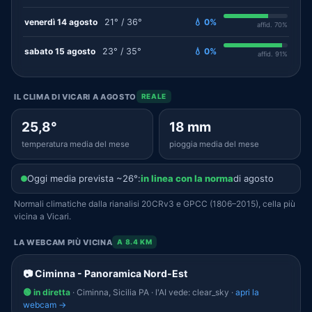
venerdì 14 agosto
21° / 36°
💧 0%
affid. 70%
sabato 15 agosto
23° / 35°
💧 0%
affid. 91%
IL CLIMA DI VICARI A AGOSTO
REALE
25,8°
18 mm
temperatura media del mese
pioggia media del mese
Oggi media prevista ~26°:
in linea con la norma
di agosto
Normali climatiche dalla rianalisi 20CRv3 e GPCC (1806–2015), cella più
vicina a Vicari.
LA WEBCAM PIÙ VICINA
A 8.4 KM
📷 Ciminna - Panoramica Nord-Est
🟢 in diretta
· Ciminna, Sicilia PA · l'AI vede: clear_sky ·
apri la
webcam →