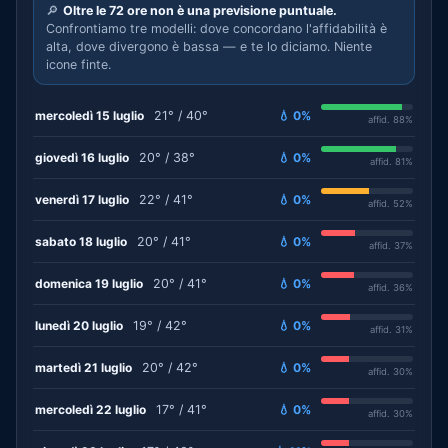
🔎
Oltre le 72 ore non è una previsione puntuale.
Confrontiamo tre modelli: dove concordano l'affidabilità è
alta, dove divergono è bassa — e te lo diciamo. Niente
icone finte.
mercoledì 15 luglio
21° / 40°
💧 0%
affid. 88%
giovedì 16 luglio
20° / 38°
💧 0%
affid. 81%
venerdì 17 luglio
22° / 41°
💧 0%
affid. 52%
sabato 18 luglio
20° / 41°
💧 0%
affid. 37%
domenica 19 luglio
20° / 41°
💧 0%
affid. 36%
lunedì 20 luglio
19° / 42°
💧 0%
affid. 31%
martedì 21 luglio
20° / 42°
💧 0%
affid. 30%
mercoledì 22 luglio
17° / 41°
💧 0%
affid. 30%