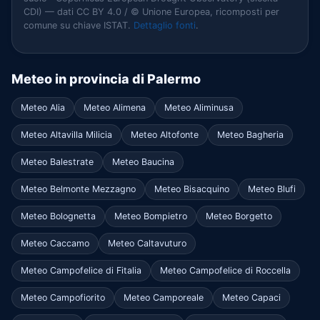
CDI) — dati CC BY 4.0 / © Unione Europea, ricomposti per
comune su chiave ISTAT.
Dettaglio fonti
.
Meteo in provincia di Palermo
Meteo Alia
Meteo Alimena
Meteo Aliminusa
Meteo Altavilla Milicia
Meteo Altofonte
Meteo Bagheria
Meteo Balestrate
Meteo Baucina
Meteo Belmonte Mezzagno
Meteo Bisacquino
Meteo Blufi
Meteo Bolognetta
Meteo Bompietro
Meteo Borgetto
Meteo Caccamo
Meteo Caltavuturo
Meteo Campofelice di Fitalia
Meteo Campofelice di Roccella
Meteo Campofiorito
Meteo Camporeale
Meteo Capaci