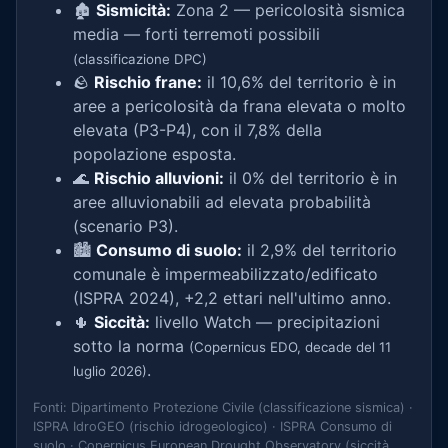
🏚️
Sismicità:
Zona 2 — pericolosità sismica
media — forti terremoti possibili
(classificazione DPC)
🪨
Rischio frane:
il 10,6% del territorio è in
aree a pericolosità da frana elevata o molto
elevata (P3-P4), con il 7,8% della
popolazione esposta.
🌊
Rischio alluvioni:
il 0% del territorio è in
aree alluvionabili ad elevata probabilità
(scenario P3).
🏙️
Consumo di suolo:
il 2,9% del territorio
comunale è impermeabilizzato/edificato
(ISPRA 2024), +2,2 ettari nell'ultimo anno.
🌵
Siccità:
livello Watch — precipitazioni
sotto la norma
(Copernicus EDO, decade del 11
.
luglio 2026)
Fonti: Dipartimento Protezione Civile (classificazione sismica) ·
ISPRA IdroGEO (rischio idrogeologico) · ISPRA Consumo di
suolo · Copernicus European Drought Observatory (siccità