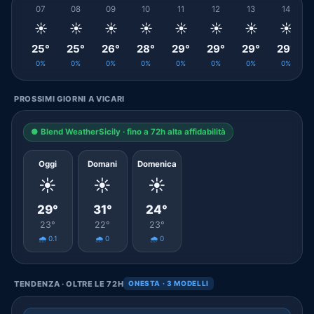
07
08
09
10
11
12
13
14
☀️
☀️
☀️
☀️
☀️
☀️
☀️
☀️
25°
25°
26°
28°
29°
29°
29°
29°
0%
0%
0%
0%
0%
0%
0%
0%
PROSSIMI GIORNI A VICARI
● Blend WeatherSicily · fino a 72h alta affidabilità
Oggi
Domani
Domenica
☀️
☀️
☀️
29°
31°
24°
23°
22°
23°
🌧️ 0.1
🌧️ 0
🌧️ 0
TENDENZA · OLTRE LE 72H
ONESTA · 3 MODELLI