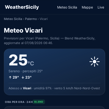
WeatherSicily
Meteo Sicilia
Mappe
Live
Meteo Sicilia
›
Palermo
›
Vicari
Meteo Vicari
Previsioni per Vicari (Palermo, Sicilia) — Blend WeatherSicily,
aggiornate al 07/08/2026 06:46.
25
☀️
°C
Sereno · percepiti 25°
↑ 29° ↓ 23°
Adesso a
Vicari
· umidità 97% · vento 5 km/h Nord-Nord-Ovest
ORA PER ORA · 24H
BLEND