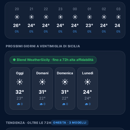
20
21
22
23
00
01
02
03
☀️
☀️
☀️
☀️
☀️
☀️
☀️
☀️
26°
24°
24°
24°
24°
23°
24°
24°
0%
0%
0%
0%
0%
0%
0%
0%
PROSSIMI GIORNI A VENTIMIGLIA DI SICILIA
● Blend WeatherSicily · fino a 72h alta affidabilità
Oggi
Domani
Domenica
Lunedì
☀️
☀️
☀️
☀️
32°
31°
31°
24°
23°
22°
22°
24°
🌧️ 0
🌧️ 0
🌧️ 0
🌧️ 0
TENDENZA · OLTRE LE 72H
ONESTA · 3 MODELLI