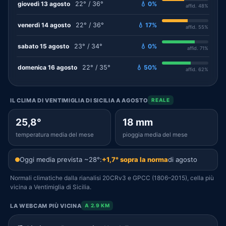
giovedì 13 agosto
22° / 36°
💧 0%
affid. 48%
venerdì 14 agosto
22° / 36°
💧 17%
affid. 55%
sabato 15 agosto
23° / 34°
💧 0%
affid. 71%
domenica 16 agosto
22° / 35°
💧 50%
affid. 62%
IL CLIMA DI VENTIMIGLIA DI SICILIA A AGOSTO
REALE
25,8°
18 mm
temperatura media del mese
pioggia media del mese
Oggi media prevista ~28°:
+1,7° sopra la norma
di agosto
Normali climatiche dalla rianalisi 20CRv3 e GPCC (1806–2015), cella più
vicina a Ventimiglia di Sicilia.
LA WEBCAM PIÙ VICINA
A 2.9 KM