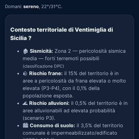
Domani:
sereno
, 22°/31°C.
Contesto territoriale di Ventimiglia di
Sicilia
?
🏚️
Sismicità:
Zona 2 — pericolosità sismica
media — forti terremoti possibili
(classificazione DPC)
🪨
Rischio frane:
il 15% del territorio è in
aree a pericolosità da frana elevata o molto
elevata (P3-P4), con il 0,1% della
popolazione esposta.
🌊
Rischio alluvioni:
il 0,5% del territorio è in
aree alluvionabili ad elevata probabilità
(scenario P3).
🏙️
Consumo di suolo:
il 3,5% del territorio
comunale è impermeabilizzato/edificato