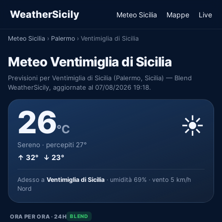
WeatherSicily
Meteo Sicilia
Mappe
Live
Meteo Sicilia
›
Palermo
›
Ventimiglia di Sicilia
Meteo Ventimiglia di Sicilia
Previsioni per Ventimiglia di Sicilia (Palermo, Sicilia) — Blend
WeatherSicily, aggiornate al 07/08/2026 19:18.
26
☀️
°C
Sereno · percepiti 27°
↑ 32° ↓ 23°
Adesso a
Ventimiglia di Sicilia
· umidità 69% · vento 5 km/h
Nord
ORA PER ORA · 24H
BLEND