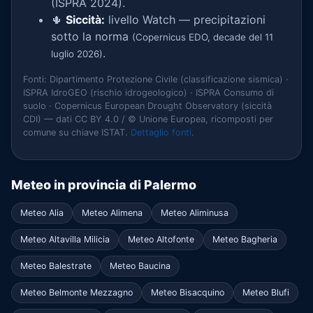
(ISPRA 2024).
🌵
Siccità:
livello Watch — precipitazioni
sotto la norma
(Copernicus EDO, decade del 11
.
luglio 2026)
Fonti: Dipartimento Protezione Civile (classificazione sismica) ·
ISPRA IdroGEO (rischio idrogeologico) · ISPRA Consumo di
suolo · Copernicus European Drought Observatory (siccità
CDI) — dati CC BY 4.0 / © Unione Europea, ricomposti per
comune su chiave ISTAT.
Dettaglio fonti
.
Meteo in provincia di Palermo
Meteo Alia
Meteo Alimena
Meteo Aliminusa
Meteo Altavilla Milicia
Meteo Altofonte
Meteo Bagheria
Meteo Balestrate
Meteo Baucina
Meteo Belmonte Mezzagno
Meteo Bisacquino
Meteo Blufi