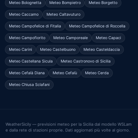
Meteo Bolognetta
Meteo Bompietro
Meteo Borgetto
Meteo Caccamo
Meteo Caltavuturo
Meteo Campofelice di Fitalia
Meteo Campofelice di Roccella
Meteo Campofiorito
Meteo Camporeale
Meteo Capaci
Meteo Carini
Meteo Castelbuono
Meteo Casteldaccia
Meteo Castellana Sicula
Meteo Castronovo di Sicilia
Meteo Cefalà Diana
Meteo Cefalù
Meteo Cerda
Meteo Chiusa Sclafani
WeatherSicily — previsioni meteo per la Sicilia dal modello WSLam
e dalla rete di stazioni proprie. Dati aggiornati più volte al giorno.