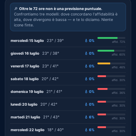
🔎
Oltre le 72 ore non è una previsione puntuale.
Confrontiamo tre modelli: dove concordano l'affidabilità è
alta, dove divergono è bassa — e te lo diciamo. Niente
icone finte.
mercoledì 15 luglio
23° / 39°
💧 0%
affid. 72%
giovedì 16 luglio
23° / 38°
💧 0%
affid. 60%
venerdì 17 luglio
23° / 41°
💧 0%
affid. 46%
sabato 18 luglio
20° / 42°
💧 0%
affid. 30%
domenica 19 luglio
21° / 41°
💧 0%
affid. 36%
lunedì 20 luglio
20° / 42°
💧 0%
affid. 30%
martedì 21 luglio
21° / 43°
💧 6%
affid. 30%
mercoledì 22 luglio
18° / 40°
💧 6%
affid. 30%