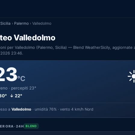
Sicilia
›
Palermo
›
Valledolmo
teo Valledolmo
ioni per Valledolmo (Palermo, Sicilia) — Blend WeatherSicily, aggiornate a
/2026 23:46.
23
☀
°C
eno · percepiti 23°
30° ↓ 22°
esso a
Valledolmo
· umidità 76% · vento 4 km/h Nord
ER ORA · 24H
BLEND