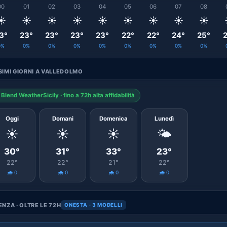
00
01
02
03
04
05
06
07
08
☀️
☀️
☀️
☀️
☀️
☀️
☀️
☀️
☀️
3°
23°
23°
23°
23°
22°
22°
24°
25°
2
0%
0%
0%
0%
0%
0%
0%
0%
0%
IMI GIORNI A VALLEDOLMO
Blend WeatherSicily · fino a 72h alta affidabilità
Oggi
Domani
Domenica
Lunedì
☀️
☀️
☀️
🌤️
30°
31°
33°
23°
22°
22°
21°
22°
🌧️ 0
🌧️ 0
🌧️ 0
🌧️ 0
NZA · OLTRE LE 72H
ONESTA · 3 MODELLI