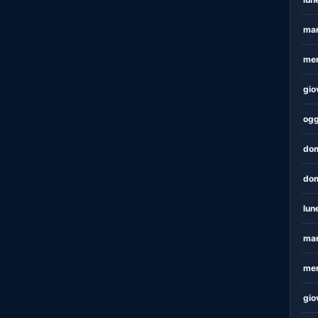
mar
mer
gio
ogg
dom
dom
lun
mar
mer
gio