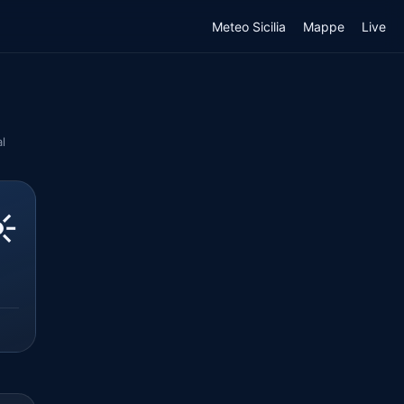
Meteo Sicilia
Mappe
Live
l
️