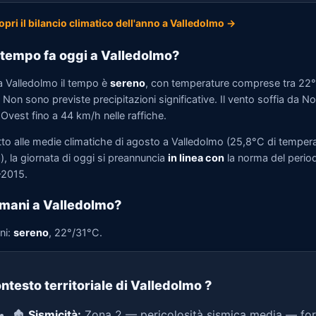
opri il bilancio climatico dell'anno a Valledolmo →
tempo fa oggi a Valledolmo?
a Valledolmo il tempo è
sereno
, con temperature comprese tra 22
Non sono previste precipitazioni significative. Il vento soffia da N
Ovest fino a 44 km/h nelle raffiche.
tto alle medie climatiche di agosto a Valledolmo (25,8°C di temper
, la giornata di oggi si preannuncia
in linea con
la norma del perio
2015.
mani a Valledolmo?
ni:
sereno
, 22°/31°C.
ntesto territoriale di Valledolmo
?
🏚️
Sismicità:
Zona 2 — pericolosità sismica media — for