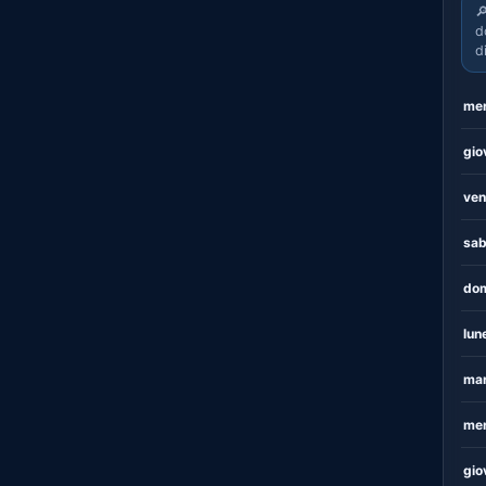

d
d
mer
gio
ven
sab
dom
lun
mar
mer
gio