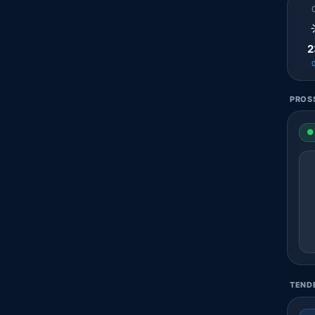
2
PROSS
● 
TENDE