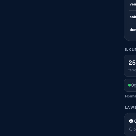
ven
sab
dom
IL CL
25
temp
Og
Normal
LA WE
📷 
⚪ of