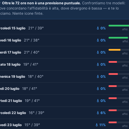

Oltre le 72 ore non è una previsione puntuale.
Confrontiamo tre modelli:
ove concordano l'affidabilità è alta, dove divergono è bassa — e te lo
iciamo. Niente icone finte.
coledì 15 luglio
21° / 39°
💧 0%
affid
vedì 16 luglio
21° / 38°
💧 0%
affid
erdì 17 luglio
21° / 40°
💧 0%
affid
ato 18 luglio
19° / 41°
💧 0%
affid
enica 19 luglio
18° / 40°
💧 0%
affid
edì 20 luglio
18° / 41°
💧 0%
affid
tedì 21 luglio
19° / 41°
💧 0%
affid
coledì 22 luglio
16° / 39°
💧 6%
affid
vedì 23 luglio
15° / 39°
💧 11%
affid