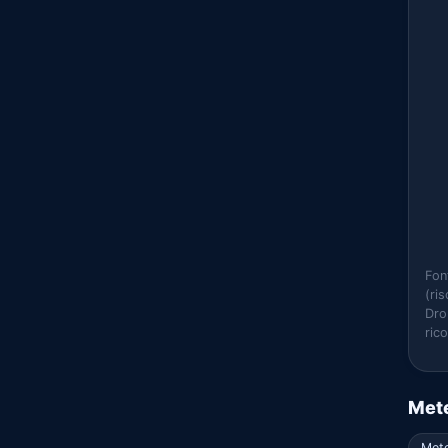
Fon
(ri
Dro
ric
Mete
Mete