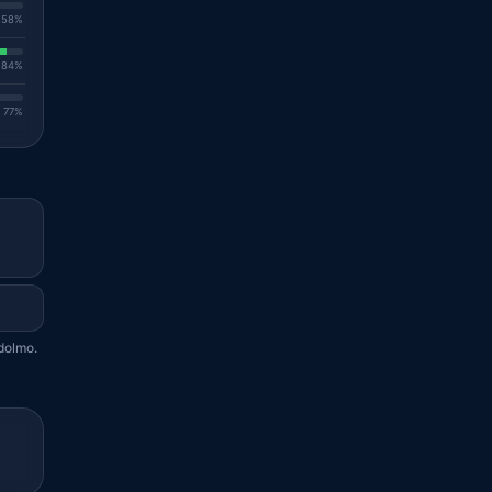
. 58%
. 84%
. 77%
edolmo.