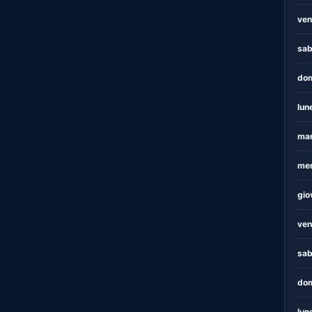
ven
sab
dom
lun
mar
mer
gio
ven
sab
dom
lun