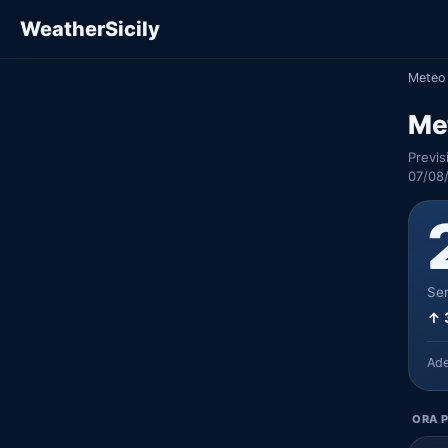
WeatherSicily
Meteo 
Me
Previs
07/08
Ser
↑ 
Ad
ORA P