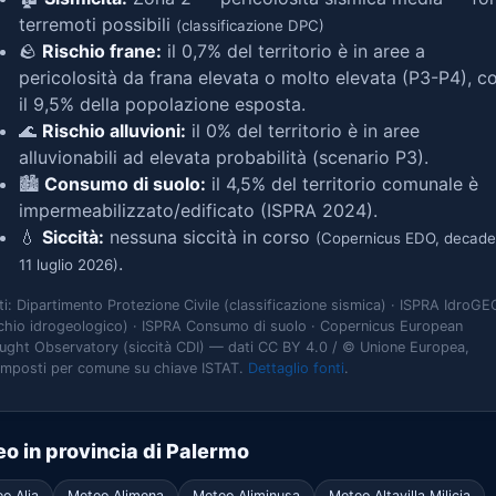
terremoti possibili
(classificazione DPC)
🪨
Rischio frane:
il 0,7% del territorio è in aree a
pericolosità da frana elevata o molto elevata (P3-P4), c
il 9,5% della popolazione esposta.
🌊
Rischio alluvioni:
il 0% del territorio è in aree
alluvionabili ad elevata probabilità (scenario P3).
🏙️
Consumo di suolo:
il 4,5% del territorio comunale è
impermeabilizzato/edificato (ISPRA 2024).
💧
Siccità:
nessuna siccità in corso
(Copernicus EDO, decade
.
11 luglio 2026)
ti: Dipartimento Protezione Civile (classificazione sismica) · ISPRA IdroGE
schio idrogeologico) · ISPRA Consumo di suolo · Copernicus European
ught Observatory (siccità CDI) — dati CC BY 4.0 / © Unione Europea,
omposti per comune su chiave ISTAT.
Dettaglio fonti
.
o in provincia di Palermo
o Alia
Meteo Alimena
Meteo Aliminusa
Meteo Altavilla Milicia