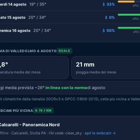
erdì 14 agosto
19° / 35°
💧 33%
affid
ato 15 agosto
20° / 34°
💧 0%
affid
enica 16 agosto
20° / 34°
💧 50%
affid
IMA DI VALLEDOLMO A AGOSTO
REALE
,8°
21 mm
eratura media del mese
pioggia media del mese
gi media prevista ~26°:
in linea con la norma
di agosto
i climatiche dalla rianalisi 20CRv3 e GPCC (1806–2015), cella più vicina a Vall
BCAM PIÙ VICINA
A 19.1 KM
Calcarelli - Panoramica Nord
fline
· Calcarelli, Sicilia PA · l'AI vede: clear_sky ·
apri la webcam →