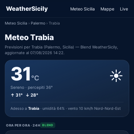
WeatherSicily
Meteo Sicilia
Mappe
Live
Meteo Sicilia
›
Palermo
›
Trabia
Meteo Trabia
Previsioni per Trabia (Palermo, Sicilia) — Blend WeatherSicily,
aggiornate al 07/08/2026 14:22.
31
☀️
°C
Sereno · percepiti 36°
↑ 31° ↓ 28°
Adesso a
Trabia
· umidità 64% · vento 10 km/h Nord-Nord-Est
ORA PER ORA · 24H
BLEND