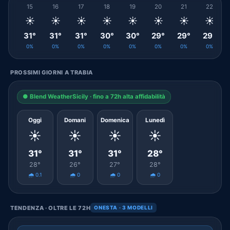
15
16
17
18
19
20
21
22
☀️
☀️
☀️
☀️
☀️
☀️
☀️
☀️
31°
31°
31°
30°
30°
29°
29°
29°
0%
0%
0%
0%
0%
0%
0%
0%
PROSSIMI GIORNI A TRABIA
● Blend WeatherSicily · fino a 72h alta affidabilità
Oggi
Domani
Domenica
Lunedì
☀️
☀️
☀️
☀️
31°
31°
31°
28°
28°
26°
27°
28°
🌧️ 0.1
🌧️ 0
🌧️ 0
🌧️ 0
TENDENZA · OLTRE LE 72H
ONESTA · 3 MODELLI