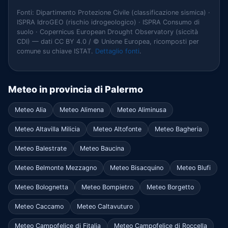
Fonti: Dipartimento Protezione Civile (classificazione sismica) ·
ISPRA IdroGEO (rischio idrogeologico) · ISPRA Consumo di
suolo · Copernicus European Drought Observatory (siccità
CDI) — dati CC BY 4.0 / © Unione Europea, ricomposti per
comune su chiave ISTAT.
Dettaglio fonti
.
Meteo in provincia di Palermo
Meteo Alia
Meteo Alimena
Meteo Aliminusa
Meteo Altavilla Milicia
Meteo Altofonte
Meteo Bagheria
Meteo Balestrate
Meteo Baucina
Meteo Belmonte Mezzagno
Meteo Bisacquino
Meteo Blufi
Meteo Bolognetta
Meteo Bompietro
Meteo Borgetto
Meteo Caccamo
Meteo Caltavuturo
Meteo Campofelice di Fitalia
Meteo Campofelice di Roccella