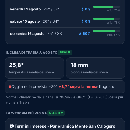
venerdì 14 agosto
26° / 34°
💧 0%
affid. 73%
sabato 15 agosto
26° / 34°
💧 0%
affid. 78%
domenica 16 agosto
25° / 33°
💧 50%
affid. 84%
IL CLIMA DI TRABIA A AGOSTO
REALE
25,8°
18 mm
temperatura media del mese
pioggia media del mese
Oggi media prevista ~30°:
+3,7° sopra la norma
di agosto
Normali climatiche dalla rianalisi 20CRv3 e GPCC (1806–2015), cella più
vicina a Trabia.
LA WEBCAM PIÙ VICINA
A 4.3 KM
📷 Termini imerese - Panoramica Monte San Calogero