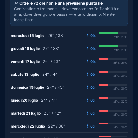
🔎
Oltre le 72 ore non è una previsione puntuale.
Confrontiamo tre modelli: dove concordano l'affidabilità è
alta, dove divergono è bassa — e te lo diciamo. Niente
icone finte.
mercoledì 15 luglio
26° / 38°
💧 0%
affid. 67%
giovedì 16 luglio
27° / 38°
💧 0%
affid. 67%
venerdì 17 luglio
26° / 43°
💧 0%
affid. 30%
sabato 18 luglio
24° / 44°
💧 0%
affid. 30%
domenica 19 luglio
24° / 43°
💧 0%
affid. 30%
lunedì 20 luglio
24° / 41°
💧 0%
affid. 32%
martedì 21 luglio
25° / 42°
💧 6%
affid. 30%
mercoledì 22 luglio
22° / 38°
💧 6%
affid. 30%