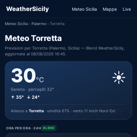
WeatherSicily
Meteo Sicilia
Mappe
Live
Meteo Sicilia
›
Palermo
›
Torretta
Meteo Torretta
Previsioni per Torretta (Palermo, Sicilia) — Blend WeatherSicily,
aggiornate al 08/08/2026 16:45.
30
☀️
°C
Sereno · percepiti 32°
↑ 35° ↓ 24°
Adesso a
Torretta
· umidità 67% · vento 11 km/h Nord-Est
ORA PER ORA · 24H
BLEND