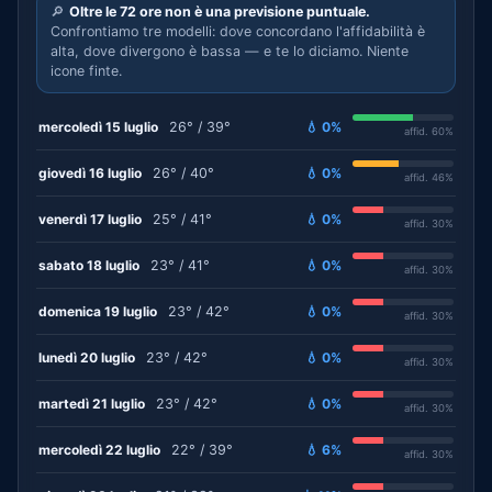
🔎
Oltre le 72 ore non è una previsione puntuale.
Confrontiamo tre modelli: dove concordano l'affidabilità è
alta, dove divergono è bassa — e te lo diciamo. Niente
icone finte.
mercoledì 15 luglio
26° / 39°
💧 0%
affid. 60%
giovedì 16 luglio
26° / 40°
💧 0%
affid. 46%
venerdì 17 luglio
25° / 41°
💧 0%
affid. 30%
sabato 18 luglio
23° / 41°
💧 0%
affid. 30%
domenica 19 luglio
23° / 42°
💧 0%
affid. 30%
lunedì 20 luglio
23° / 42°
💧 0%
affid. 30%
martedì 21 luglio
23° / 42°
💧 0%
affid. 30%
mercoledì 22 luglio
22° / 39°
💧 6%
affid. 30%