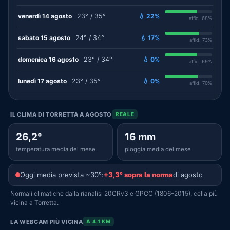
venerdì 14 agosto
23° / 35°
💧 22%
affid. 68%
sabato 15 agosto
24° / 34°
💧 17%
affid. 73%
domenica 16 agosto
23° / 34°
💧 0%
affid. 69%
lunedì 17 agosto
23° / 35°
💧 0%
affid. 70%
IL CLIMA DI TORRETTA A AGOSTO
REALE
26,2°
16 mm
temperatura media del mese
pioggia media del mese
Oggi media prevista ~30°:
+3,3° sopra la norma
di agosto
Normali climatiche dalla rianalisi 20CRv3 e GPCC (1806–2015), cella più
vicina a Torretta.
LA WEBCAM PIÙ VICINA
A 4.1 KM