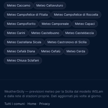
Meteo Caccamo
Meteo Caltavuturo
Meteo Campofelice di Fitalia
Meteo Campofelice di Roccella
Meteo Campofiorito
Meteo Camporeale
Meteo Capaci
Meteo Carini
Meteo Castelbuono
Meteo Casteldaccia
Meteo Castellana Sicula
Meteo Castronovo di Sicilia
Meteo Cefalà Diana
Meteo Cefalù
Meteo Cerda
Meteo Chiusa Sclafani
WeatherSicily — previsioni meteo per la Sicilia dal modello WSLam
e dalla rete di stazioni proprie. Dati aggiornati più volte al giorno.
Tutti i comuni
·
Home
·
Privacy