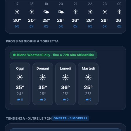
17
18
19
20
21
22
23
00
☀️
☀️
🌤️
🌤️
☀️
☀️
☀️
☀️
30°
30°
28°
28°
26°
26°
26°
26°
0%
0%
0%
0%
0%
0%
0%
0%
PROSSIMI GIORNI A TORRETTA
● Blend WeatherSicily · fino a 72h alta affidabilità
Oggi
Domani
Lunedì
Martedì
☀️
☀️
☀️
☀️
35°
35°
36°
25°
24°
25°
25°
25°
🌧️ 0
🌧️ 0
🌧️ 0
🌧️ 0
TENDENZA · OLTRE LE 72H
ONESTA · 3 MODELLI