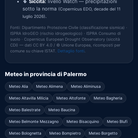
🌵
Siccità:
livello Watch — precipitazioni
sotto la norma
(Copernicus EDO, decade del 11
.
luglio 2026)
Fonti: Dipartimento Protezione Civile (classificazione sismica) ·
ISPRA IdroGEO (rischio idrogeologico) · ISPRA Consumo di
suolo · Copernicus European Drought Observatory (siccità
CDI) — dati CC BY 4.0 / © Unione Europea, ricomposti per
comune su chiave ISTAT.
Dettaglio fonti
.
Meteo in provincia di Palermo
Meteo Alia
Meteo Alimena
Meteo Aliminusa
Meteo Altavilla Milicia
Meteo Altofonte
Meteo Bagheria
Meteo Balestrate
Meteo Baucina
Meteo Belmonte Mezzagno
Meteo Bisacquino
Meteo Blufi
Meteo Bolognetta
Meteo Bompietro
Meteo Borgetto