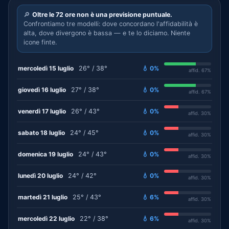
🔎
Oltre le 72 ore non è una previsione puntuale.
Confrontiamo tre modelli: dove concordano l'affidabilità è
alta, dove divergono è bassa — e te lo diciamo. Niente
icone finte.
mercoledì 15 luglio
26° / 38°
💧 0%
affid. 67%
giovedì 16 luglio
27° / 38°
💧 0%
affid. 67%
venerdì 17 luglio
26° / 43°
💧 0%
affid. 30%
sabato 18 luglio
24° / 45°
💧 0%
affid. 30%
domenica 19 luglio
24° / 43°
💧 0%
affid. 30%
lunedì 20 luglio
24° / 42°
💧 0%
affid. 30%
martedì 21 luglio
25° / 43°
💧 6%
affid. 30%
mercoledì 22 luglio
22° / 38°
💧 6%
affid. 30%