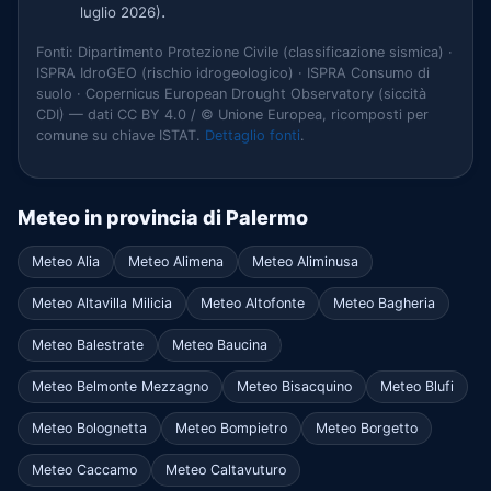
.
luglio 2026)
Fonti: Dipartimento Protezione Civile (classificazione sismica) ·
ISPRA IdroGEO (rischio idrogeologico) · ISPRA Consumo di
suolo · Copernicus European Drought Observatory (siccità
CDI) — dati CC BY 4.0 / © Unione Europea, ricomposti per
comune su chiave ISTAT.
Dettaglio fonti
.
Meteo in provincia di Palermo
Meteo Alia
Meteo Alimena
Meteo Aliminusa
Meteo Altavilla Milicia
Meteo Altofonte
Meteo Bagheria
Meteo Balestrate
Meteo Baucina
Meteo Belmonte Mezzagno
Meteo Bisacquino
Meteo Blufi
Meteo Bolognetta
Meteo Bompietro
Meteo Borgetto
Meteo Caccamo
Meteo Caltavuturo