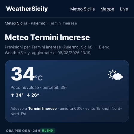
WeatherSicily
Meteo Sicilia
Mappe
Live
Meteo Sicilia
›
Palermo
›
Termini Imerese
Meteo Termini Imerese
Previsioni per Termini Imerese (Palermo, Sicilia) — Blend
WeatherSicily, aggiornate al 06/08/2026 13:19.
34
🌤️
°C
Poco nuvoloso · percepiti 39°
↑ 34° ↓ 26°
Adesso a
Termini Imerese
· umidità 66% · vento 15 km/h Nord-
Nord-Est
ORA PER ORA · 24H
BLEND