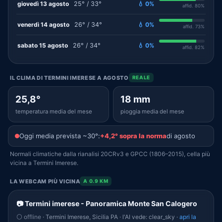
giovedì 13 agosto
25° / 33°
💧 0%
affid. 80%
venerdì 14 agosto
26° / 34°
💧 0%
affid. 73%
sabato 15 agosto
26° / 34°
💧 0%
affid. 82%
IL CLIMA DI TERMINI IMERESE A AGOSTO
REALE
25,8°
18 mm
temperatura media del mese
pioggia media del mese
Oggi media prevista ~30°:
+4,2° sopra la norma
di agosto
Normali climatiche dalla rianalisi 20CRv3 e GPCC (1806–2015), cella più
vicina a Termini Imerese.
LA WEBCAM PIÙ VICINA
A 0.9 KM
📷 Termini imerese - Panoramica Monte San Calogero
⚪ offline
· Termini Imerese, Sicilia PA · l'AI vede: clear_sky ·
apri la