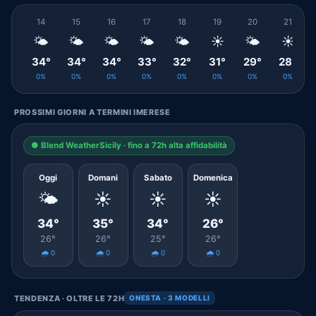
14
15
16
17
18
19
20
21
🌤️
🌤️
🌤️
🌤️
🌤️
☀️
🌤️
☀️
34°
34°
34°
33°
32°
31°
29°
28°
0%
0%
0%
0%
0%
0%
0%
0%
PROSSIMI GIORNI A TERMINI IMERESE
● Blend WeatherSicily · fino a 72h alta affidabilità
Oggi
Domani
Sabato
Domenica
🌤️
☀️
☀️
☀️
34°
35°
34°
26°
26°
26°
25°
26°
🌧️ 0
🌧️ 0
🌧️ 0
🌧️ 0
TENDENZA · OLTRE LE 72H
ONESTA · 3 MODELLI