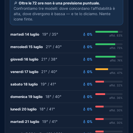
🔎
Oltre le 72 ore non è una previsione puntuale.
Confrontiamo tre modelli: dove concordano l'affidabilità è
alta, dove divergono è bassa — e te lo diciamo. Niente
icone finte.
martedì 14 luglio
19° / 35°
💧 0%
affid. 83%
mercoledì 15 luglio
21° / 40°
💧 0%
affid. 73%
giovedì 16 luglio
21° / 38°
💧 0%
affid. 74%
venerdì 17 luglio
21° / 40°
💧 0%
affid. 47%
sabato 18 luglio
19° / 41°
💧 0%
affid. 32%
domenica 19 luglio
18° / 40°
💧 0%
affid. 36%
lunedì 20 luglio
18° / 41°
💧 0%
affid. 30%
martedì 21 luglio
19° / 41°
💧 0%
affid. 30%