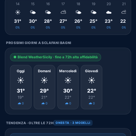
14
15
16
17
18
19
20
21
☀️
🌤️
🌤️
⛅
🌤️
🌤️
☁️
⛅
31°
30°
28°
27°
26°
25°
23°
22°
0%
0%
0%
0%
0%
0%
0%
0%
PROSSIMI GIORNI A SCLAFANI BAGNI
● Blend WeatherSicily · fino a 72h alta affidabilità
Oggi
Domani
Mercoledì
Giovedì
☀️
☀️
☀️
☀️
31°
29°
30°
22°
19°
21°
22°
22°
🌧️ 0
🌧️ 0
🌧️ 0
🌧️ 0
TENDENZA · OLTRE LE 72H
ONESTA · 3 MODELLI