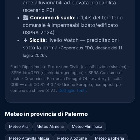
aree alluvionabili ad elevata probabilità
(scenario P3).
🏙️
Consumo di suolo:
il 1,4% del territorio
comunale è impermeabilizzato/edificato
(ISPRA 2024).
🌵
Siccità:
livello Watch — precipitazioni
sotto la norma
(Copernicus EDO, decade del 11
.
luglio 2026)
Fonti: Dipartimento Protezione Civile (classificazione sismica) ·
ISPRA IdroGEO (rischio idrogeologico) · ISPRA Consumo di
suolo · Copernicus European Drought Observatory (siccità
CDI) — dati CC BY 4.0 / © Unione Europea, ricomposti per
comune su chiave ISTAT.
Dettaglio fonti
.
Meteo in provincia di Palermo
Meteo Alia
Meteo Alimena
Meteo Aliminusa
Meteo Altavilla Milicia
Meteo Altofonte
Meteo Bagheria