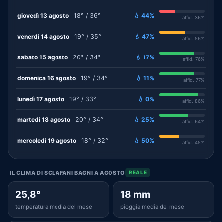
giovedì 13 agosto
18° / 36°
💧 44%
affid. 36%
venerdì 14 agosto
19° / 35°
💧 47%
affid. 56%
sabato 15 agosto
20° / 34°
💧 17%
affid. 76%
domenica 16 agosto
19° / 34°
💧 11%
affid. 77%
lunedì 17 agosto
19° / 33°
💧 0%
affid. 86%
martedì 18 agosto
20° / 34°
💧 25%
affid. 64%
mercoledì 19 agosto
18° / 32°
💧 50%
affid. 45%
IL CLIMA DI SCLAFANI BAGNI A AGOSTO
REALE
25,8°
18 mm
temperatura media del mese
pioggia media del mese