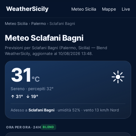
WeatherSicily
Meteo Sicilia
Mappe
Live
Meteo Sicilia
›
Palermo
›
Sclafani Bagni
Meteo Sclafani Bagni
Previsioni per Sclafani Bagni (Palermo, Sicilia) — Blend
WeatherSicily, aggiornate al 10/08/2026 13:48.
31
☀️
°C
Sereno · percepiti 32°
↑ 31° ↓ 19°
Adesso a
Sclafani Bagni
· umidità 52% · vento 13 km/h Nord
ORA PER ORA · 24H
BLEND