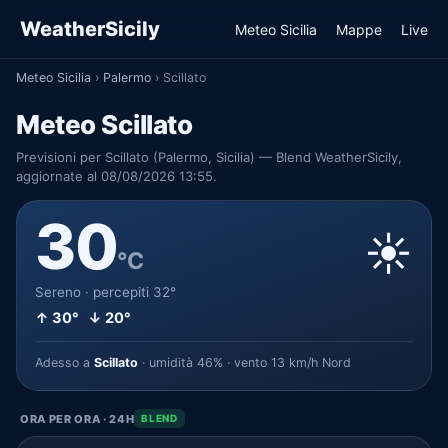
WeatherSicily
Meteo Sicilia
Mappe
Live
Meteo Sicilia
›
Palermo
›
Scillato
Meteo Scillato
Previsioni per Scillato (Palermo, Sicilia) — Blend WeatherSicily,
aggiornate al 08/08/2026 13:55.
30
☀️
°C
Sereno · percepiti 32°
↑ 30° ↓ 20°
Adesso a
Scillato
· umidità 46% · vento 13 km/h Nord
ORA PER ORA · 24H
BLEND