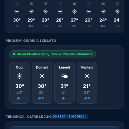
14
15
16
17
18
19
20
21
☀️
☀️
☀️
☀️
☀️
☀️
☀️
☀️
30°
29°
29°
28°
27°
26°
24°
24°
0%
0%
0%
0%
0%
0%
0%
0%
PROSSIMI GIORNI A SCILLATO
● Blend WeatherSicily · fino a 72h alta affidabilità
Oggi
Domani
Lunedì
Martedì
☀️
☀️
🌤️
☀️
30°
30°
31°
21°
20°
20°
21°
21°
🌧️ 0
🌧️ 0.8
🌧️ 0
🌧️ 0
TENDENZA · OLTRE LE 72H
ONESTA · 3 MODELLI