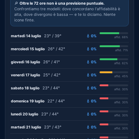
🔎
Oltre le 72 ore non è una previsione puntuale.
Confrontiamo tre modelli: dove concordano l'affidabilità è
alta, dove divergono è bassa — e te lo diciamo. Niente
icone finte.
martedì 14 luglio
23° / 39°
💧 0%
affid. 68%
mercoledì 15 luglio
26° / 42°
💧 0%
affid. 71%
giovedì 16 luglio
26° / 41°
💧 0%
affid. 62%
venerdì 17 luglio
25° / 42°
💧 0%
affid. 45%
sabato 18 luglio
23° / 44°
💧 0%
affid. 30%
domenica 19 luglio
22° / 44°
💧 0%
affid. 30%
lunedì 20 luglio
23° / 44°
💧 0%
affid. 30%
martedì 21 luglio
23° / 43°
💧 0%
affid. 30%