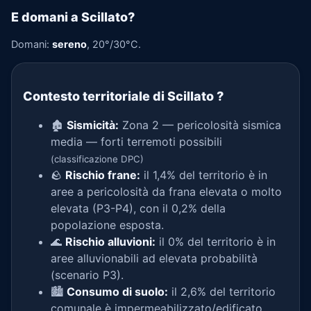
E domani a Scillato?
Domani:
sereno
, 20°/30°C.
Contesto territoriale di Scillato
?
🏚️
Sismicità:
Zona 2 — pericolosità sismica
media — forti terremoti possibili
(classificazione DPC)
🪨
Rischio frane:
il 1,4% del territorio è in
aree a pericolosità da frana elevata o molto
elevata (P3-P4), con il 0,2% della
popolazione esposta.
🌊
Rischio alluvioni:
il 0% del territorio è in
aree alluvionabili ad elevata probabilità
(scenario P3).
🏙️
Consumo di suolo:
il 2,6% del territorio
comunale è impermeabilizzato/edificato