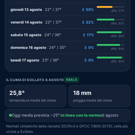
giovedì 13 agosto
22° / 37°
💧 50%
affid. 57%
venerdì 14 agosto
22° / 37°
💧 22%
affid. 63%
sabato 15 agosto
24° / 36°
💧 17%
affid. 89%
domenica 16 agosto
24° / 35°
💧 0%
affid. 84%
lunedì 17 agosto
23° / 36°
💧 0%
affid. 90%
IL CLIMA DI SCILLATO A AGOSTO
REALE
25,8°
18 mm
temperatura media del mese
pioggia media del mese
Oggi media prevista ~25°:
in linea con la norma
di agosto
Normali climatiche dalla rianalisi 20CRv3 e GPCC (1806–2015), cella più
vicina a Scillato.