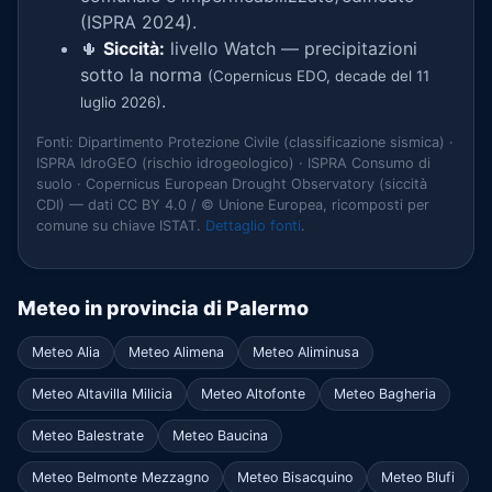
(ISPRA 2024).
🌵
Siccità:
livello Watch — precipitazioni
sotto la norma
(Copernicus EDO, decade del 11
.
luglio 2026)
Fonti: Dipartimento Protezione Civile (classificazione sismica) ·
ISPRA IdroGEO (rischio idrogeologico) · ISPRA Consumo di
suolo · Copernicus European Drought Observatory (siccità
CDI) — dati CC BY 4.0 / © Unione Europea, ricomposti per
comune su chiave ISTAT.
Dettaglio fonti
.
Meteo in provincia di Palermo
Meteo Alia
Meteo Alimena
Meteo Aliminusa
Meteo Altavilla Milicia
Meteo Altofonte
Meteo Bagheria
Meteo Balestrate
Meteo Baucina
Meteo Belmonte Mezzagno
Meteo Bisacquino
Meteo Blufi