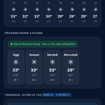
14
15
16
17
18
19
20
21
☀️
☀️
☀️
☀️
☀️
☀️
☀️
☀️
33°
32°
32°
30°
29°
29°
29°
27°
0%
0%
0%
0%
0%
0%
0%
0%
PROSSIMI GIORNI A SCIARA
● Blend WeatherSicily · fino a 72h alta affidabilità
Oggi
Domani
Martedì
Mercoledì
☀️
☀️
☀️
☀️
33°
33°
33°
26°
23°
23°
23°
25°
🌧️ 0
🌧️ 0
🌧️ 0
🌧️ 0
TENDENZA · OLTRE LE 72H
ONESTA · 3 MODELLI