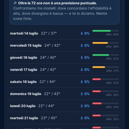
🔎
Oltre le 72 ore non è una previsione puntuale.
Confrontiamo tre modelli: dove concordano l'affidabilità è
alta, dove divergono è bassa — e te lo diciamo. Niente
icone finte.
martedì 14 luglio
22° / 37°
💧 0%
affid. 69%
mercoledì 15 luglio
24° / 42°
💧 0%
affid. 58%
giovedì 16 luglio
24° / 40°
💧 0%
affid. 62%
venerdì 17 luglio
24° / 42°
💧 0%
affid. 47%
sabato 18 luglio
22° / 44°
💧 0%
affid. 30%
domenica 19 luglio
22° / 43°
💧 0%
affid. 30%
lunedì 20 luglio
22° / 44°
💧 0%
affid. 34%
martedì 21 luglio
23° / 45°
💧 0%
affid. 30%