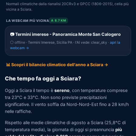
Normali climatiche dalla rianalisi 20CRv3 e GPCC (1806–2015), cella più
vicina a Sciara.
LA WEBCAM PIÙ VICINA
A 8.7 KM
📷 Termini imerese - Panoramica Monte San Calogero
⚪ offline
· Termini Imerese, Sicilia PA · l'AI vede: clear_sky ·
apri la
webcam →
📊 Scopri il bilancio climatico dell'anno a Sciara →
Che tempo fa oggi a Sciara?
Oggi a Sciara il tempo è
sereno
, con temperature comprese
tra 23°C e 33°C. Non sono previste precipitazioni
significative. Il vento soffia da Nord-Nord-Est fino a 28 km/h
nelle raffiche.
Rispetto alle medie climatiche di agosto a Sciara (25,8°C di
temperatura media), la giornata di oggi si preannuncia
più