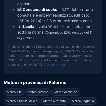
esposta.
🏙️
Consumo di suolo:
il 3,1% del territorio
comunale è impermeabilizzato/edificato
(ISPRA 2024), +3,5 ettari nell'ultimo anno.
🌵
Siccità:
livello Watch — precipitazioni
sotto la norma
(Copernicus EDO, decade del 11
.
luglio 2026)
Fonti: Dipartimento Protezione Civile (classificazione sismica) ·
ISPRA IdroGEO (rischio idrogeologico) · ISPRA Consumo di
suolo · Copernicus European Drought Observatory (siccità
CDI) — dati CC BY 4.0 / © Unione Europea, ricomposti per
comune su chiave ISTAT.
Dettaglio fonti
.
Meteo in provincia di Palermo
Meteo Alia
Meteo Alimena
Meteo Aliminusa
Meteo Altavilla Milicia
Meteo Altofonte
Meteo Bagheria