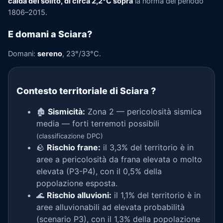
calda del solito, di circa 2,2°C sopra
la norma del periodo
1806–2015.
E domani a Sciara?
Domani:
sereno
, 23°/33°C.
Contesto territoriale di Sciara
?
🏚️
Sismicità:
Zona 2 — pericolosità sismica
media — forti terremoti possibili
(classificazione DPC)
🪨
Rischio frane:
il 3,3% del territorio è in
aree a pericolosità da frana elevata o molto
elevata (P3-P4), con il 0,5% della
popolazione esposta.
🌊
Rischio alluvioni:
il 1,1% del territorio è in
aree alluvionabili ad elevata probabilità
(scenario P3), con il 1,3% della popolazione