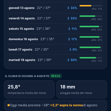
giovedì 13 agosto
22° / 37°
💧 33%
affid. 51%
venerdì 14 agosto
22° / 37°
💧 33%
affid. 68%
sabato 15 agosto
23° / 36°
💧 11%
affid. 85%
domenica 16 agosto
23° / 35°
💧 17%
affid. 87%
lunedì 17 agosto
22° / 35°
💧 0%
affid. 91%
martedì 18 agosto
23° / 36°
💧 50%
affid. 72%
IL CLIMA DI SCIARA A AGOSTO
REALE
25,8°
18 mm
temperatura media del mese
pioggia media del mese
Oggi media prevista ~28°:
+2,2° sopra la norma
di agosto