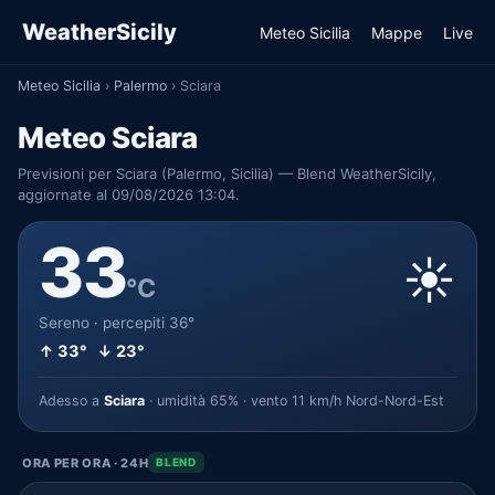
WeatherSicily
Meteo Sicilia
Mappe
Live
Meteo Sicilia
›
Palermo
›
Sciara
Meteo Sciara
Previsioni per Sciara (Palermo, Sicilia) — Blend WeatherSicily,
aggiornate al 09/08/2026 13:04.
33
☀️
°C
Sereno · percepiti 36°
↑ 33° ↓ 23°
Adesso a
Sciara
· umidità 65% · vento 11 km/h Nord-Nord-Est
ORA PER ORA · 24H
BLEND