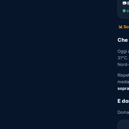
📷 
🟢 i
📊 Sc
Che 
Oggi 
31°C. 
Nord-E
Rispe
media)
sopra
E do
Doma