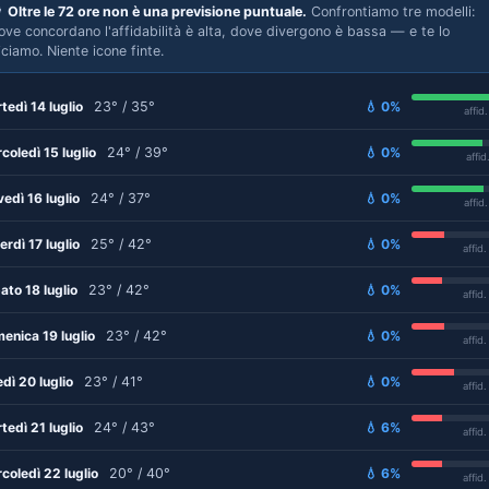

Oltre le 72 ore non è una previsione puntuale.
Confrontiamo tre modelli:
ove concordano l'affidabilità è alta, dove divergono è bassa — e te lo
iciamo. Niente icone finte.
tedì 14 luglio
23° / 35°
💧 0%
affid
coledì 15 luglio
24° / 39°
💧 0%
affid
vedì 16 luglio
24° / 37°
💧 0%
affid
erdì 17 luglio
25° / 42°
💧 0%
affid
ato 18 luglio
23° / 42°
💧 0%
affid
enica 19 luglio
23° / 42°
💧 0%
affid
edì 20 luglio
23° / 41°
💧 0%
affid
tedì 21 luglio
24° / 43°
💧 6%
affid
coledì 22 luglio
20° / 40°
💧 6%
affid