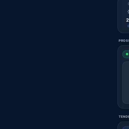
2
PROSS
● 
TENDE