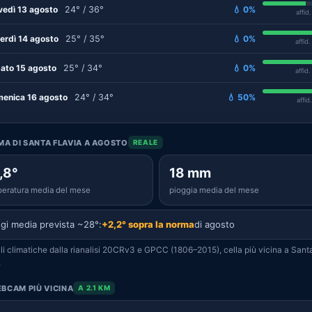
vedì 13 agosto
24° / 36°
💧 0%
affid
erdì 14 agosto
25° / 35°
💧 0%
affid
ato 15 agosto
25° / 34°
💧 0%
affid
enica 16 agosto
24° / 34°
💧 50%
affid
IMA DI SANTA FLAVIA A AGOSTO
REALE
,8°
18 mm
eratura media del mese
pioggia media del mese
gi media prevista ~28°:
+2,2° sopra la norma
di agosto
i climatiche dalla rianalisi 20CRv3 e GPCC (1806–2015), cella più vicina a Sant
.
BCAM PIÙ VICINA
A 2.1 KM