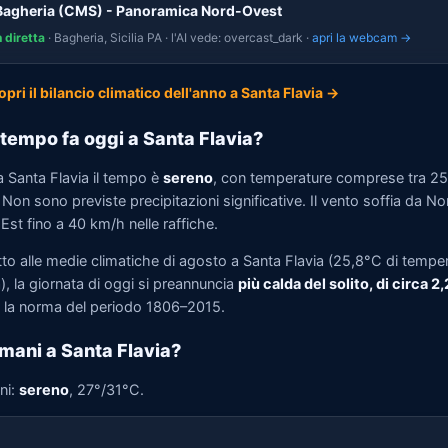
Bagheria (CMS) - Panoramica Nord-Ovest
n diretta
· Bagheria, Sicilia PA · l'AI vede: overcast_dark ·
apri la webcam →
opri il bilancio climatico dell'anno a Santa Flavia →
tempo fa oggi a Santa Flavia?
a Santa Flavia il tempo è
sereno
, con temperature comprese tra 2
Non sono previste precipitazioni significative. Il vento soffia da No
st fino a 40 km/h nelle raffiche.
tto alle medie climatiche di agosto a Santa Flavia (25,8°C di tempe
, la giornata di oggi si preannuncia
più calda del solito, di circa 2
la norma del periodo 1806–2015.
mani a Santa Flavia?
ni:
sereno
, 27°/31°C.