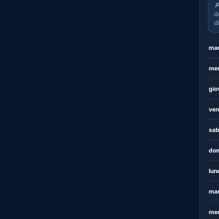

d
d
mar
mer
gio
ven
sab
dom
lun
mar
mer