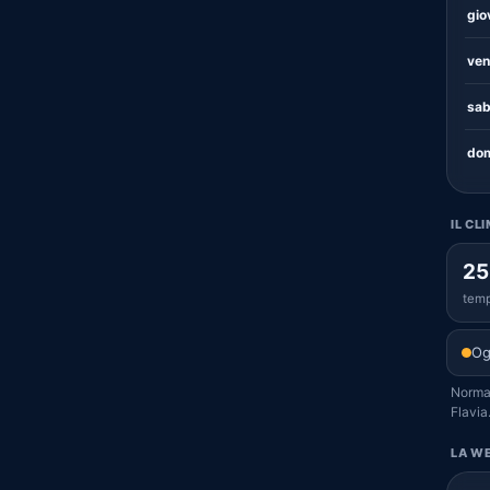
gio
ven
sab
dom
IL CL
25
temp
Og
Normal
Flavia
LA WE