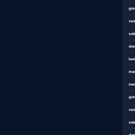
gio
ven
sab
dom
lun
mar
mer
gio
ven
sab
dom