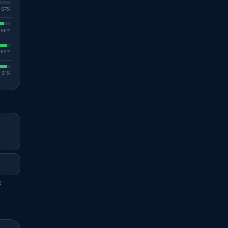
. 67%
. 86%
. 92%
. 91%
a