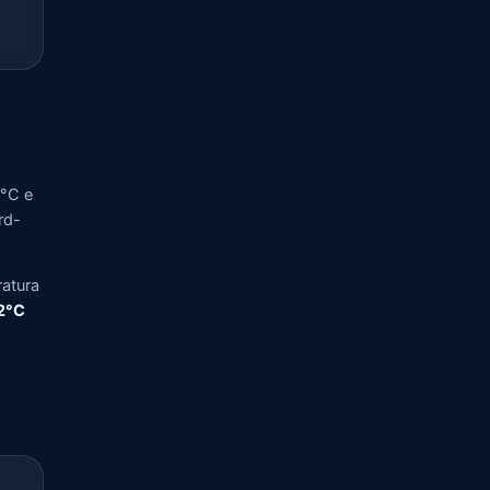
5°C e
rd-
ratura
,2°C