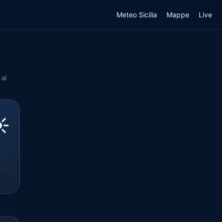
Meteo Sicilia
Mappe
Live
 al
️