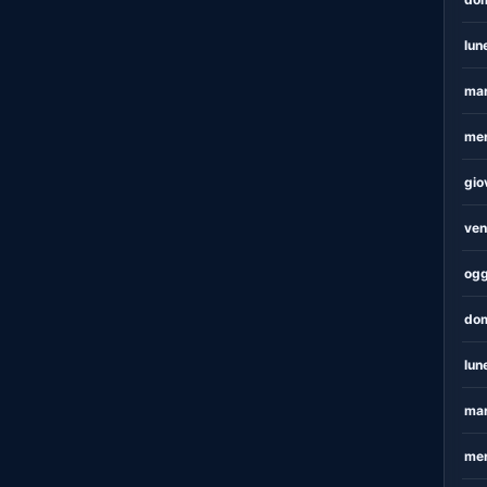
lun
mar
mer
gio
ven
ogg
dom
lun
mar
mer