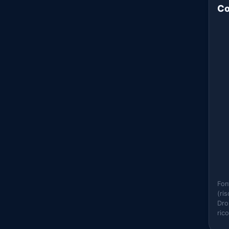
Co
Fon
(ri
Dro
ric