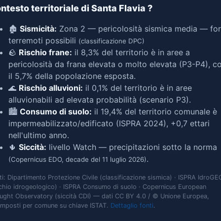
ntesto territoriale di Santa Flavia
?
🏚️
Sismicità:
Zona 2 — pericolosità sismica media — for
terremoti possibili
(classificazione DPC)
🪨
Rischio frane:
il 8,3% del territorio è in aree a
pericolosità da frana elevata o molto elevata (P3-P4), c
il 5,7% della popolazione esposta.
🌊
Rischio alluvioni:
il 0,1% del territorio è in aree
alluvionabili ad elevata probabilità (scenario P3).
🏙️
Consumo di suolo:
il 19,4% del territorio comunale è
impermeabilizzato/edificato (ISPRA 2024), +0,7 ettari
nell'ultimo anno.
🌵
Siccità:
livello Watch — precipitazioni sotto la norma
.
(Copernicus EDO, decade del 11 luglio 2026)
ti: Dipartimento Protezione Civile (classificazione sismica) · ISPRA IdroGE
schio idrogeologico) · ISPRA Consumo di suolo · Copernicus European
ught Observatory (siccità CDI) — dati CC BY 4.0 / © Unione Europea,
omposti per comune su chiave ISTAT.
Dettaglio fonti
.