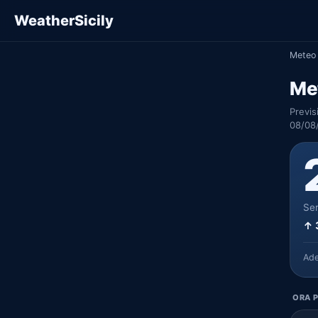
WeatherSicily
Meteo 
Met
Previs
08/08
Ser
↑ 
Ad
ORA P