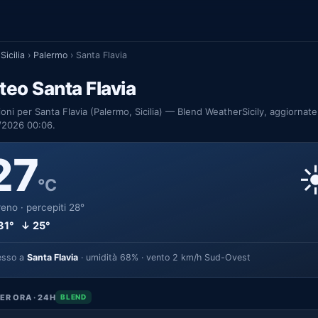
Sicilia
›
Palermo
›
Santa Flavia
eo Santa Flavia
ioni per Santa Flavia (Palermo, Sicilia) — Blend WeatherSicily, aggiornate
/2026 00:06.
27
☀
°C
eno · percepiti 28°
31° ↓ 25°
esso a
Santa Flavia
· umidità 68% · vento 2 km/h Sud-Ovest
ER ORA · 24H
BLEND