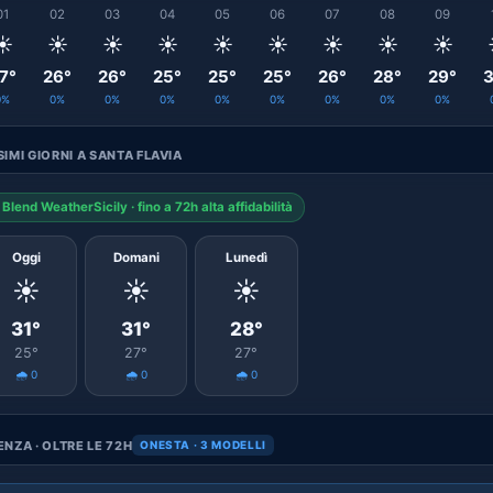
01
02
03
04
05
06
07
08
09
☀️
☀️
☀️
☀️
☀️
☀️
☀️
☀️
☀️
7°
26°
26°
25°
25°
25°
26°
28°
29°
3
0%
0%
0%
0%
0%
0%
0%
0%
0%
IMI GIORNI A SANTA FLAVIA
Blend WeatherSicily · fino a 72h alta affidabilità
Oggi
Domani
Lunedì
☀️
☀️
☀️
31°
31°
28°
25°
27°
27°
🌧️ 0
🌧️ 0
🌧️ 0
NZA · OLTRE LE 72H
ONESTA · 3 MODELLI