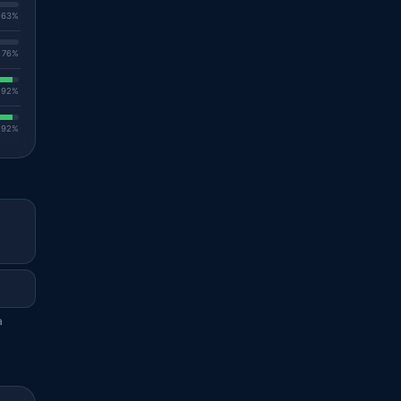
. 63%
. 76%
. 92%
. 92%
a