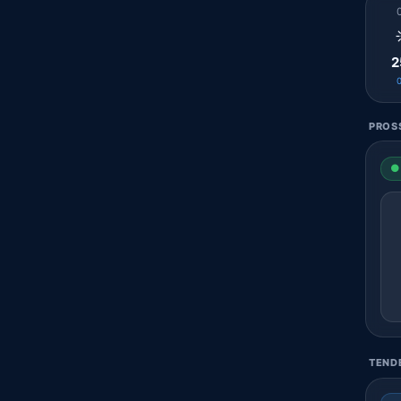
2
PROSS
● 
TENDE