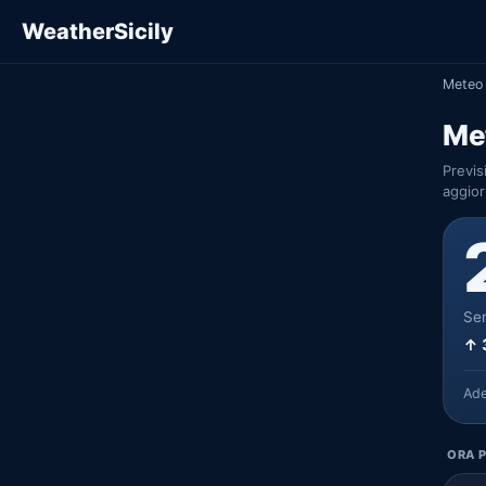
WeatherSicily
Meteo 
Met
Previs
aggior
Ser
↑ 
Ad
ORA P