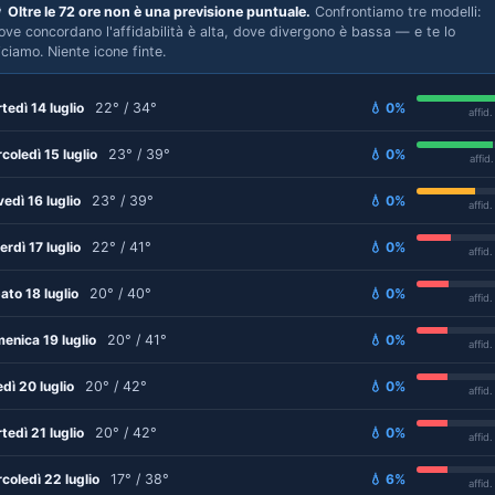

Oltre le 72 ore non è una previsione puntuale.
Confrontiamo tre modelli:
ove concordano l'affidabilità è alta, dove divergono è bassa — e te lo
iciamo. Niente icone finte.
tedì 14 luglio
22° / 34°
💧 0%
affid
coledì 15 luglio
23° / 39°
💧 0%
affid
vedì 16 luglio
23° / 39°
💧 0%
affid
erdì 17 luglio
22° / 41°
💧 0%
affid
ato 18 luglio
20° / 40°
💧 0%
affid
enica 19 luglio
20° / 41°
💧 0%
affid
edì 20 luglio
20° / 42°
💧 0%
affid
tedì 21 luglio
20° / 42°
💧 0%
affid
coledì 22 luglio
17° / 38°
💧 6%
affid