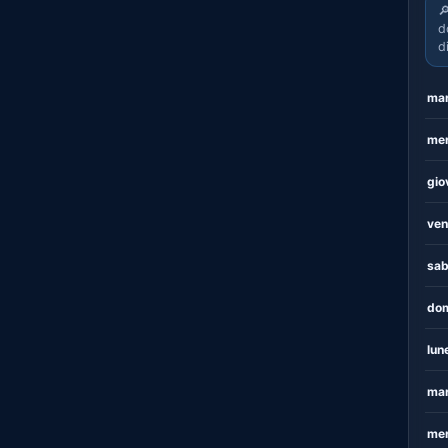

d
d
mar
mer
gio
ven
sab
dom
lun
mar
mer