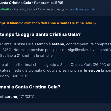
Santa Cristina Gela - Panoramica E/NE
n diretta
· Pianetto, Sicilia PA · l'AI vede: clear_sky ·
apri la webcam →
opri il bilancio climatico dell'anno a Santa Cristina Gela →
tempo fa oggi a Santa Cristina Gela?
a Santa Cristina Gela il tempo è
sereno
, con temperature comprese
 32°C. Non sono previste precipitazioni significative. Il vento soffi
st fino a 21 km/h nelle raffiche.
to alle medie climatiche di agosto a Santa Cristina Gela (26,2°C di
ratura media), la giornata di oggi si preannuncia
in linea con
la no
eriodo 1806–2015.
mani a Santa Cristina Gela?
ni:
sereno
, 17°/33°C.