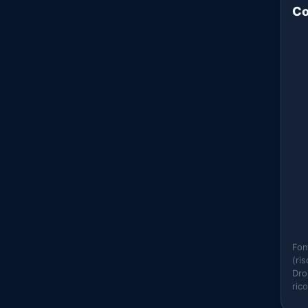
Co
Fon
(ri
Dro
ric