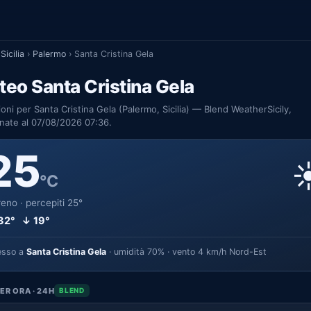
Sicilia
›
Palermo
›
Santa Cristina Gela
eo Santa Cristina Gela
ioni per Santa Cristina Gela (Palermo, Sicilia) — Blend WeatherSicily,
nate al 07/08/2026 07:36.
25
☀
°C
eno · percepiti 25°
32° ↓ 19°
esso a
Santa Cristina Gela
· umidità 70% · vento 4 km/h Nord-Est
ER ORA · 24H
BLEND