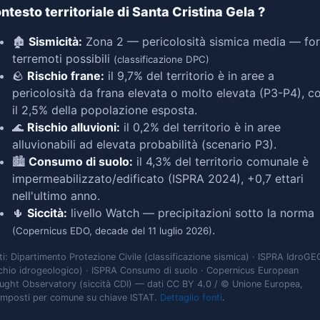
ntesto territoriale di Santa Cristina Gela
?
🏚️
Sismicità:
Zona 2 — pericolosità sismica media — for
terremoti possibili
(classificazione DPC)
🪨
Rischio frane:
il 9,7% del territorio è in aree a
pericolosità da frana elevata o molto elevata (P3-P4), c
il 2,5% della popolazione esposta.
🌊
Rischio alluvioni:
il 0,2% del territorio è in aree
alluvionabili ad elevata probabilità (scenario P3).
🏙️
Consumo di suolo:
il 4,3% del territorio comunale è
impermeabilizzato/edificato (ISPRA 2024), +0,7 ettari
nell'ultimo anno.
🌵
Siccità:
livello Watch — precipitazioni sotto la norma
.
(Copernicus EDO, decade del 11 luglio 2026)
ti: Dipartimento Protezione Civile (classificazione sismica) · ISPRA IdroGE
schio idrogeologico) · ISPRA Consumo di suolo · Copernicus European
ught Observatory (siccità CDI) — dati CC BY 4.0 / © Unione Europea,
omposti per comune su chiave ISTAT.
Dettaglio fonti
.