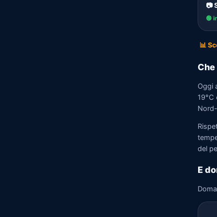
📷 
🟢 i
📊 Sc
Che 
Oggi 
19°C e
Nord-E
Rispet
tempe
del p
E do
Doma