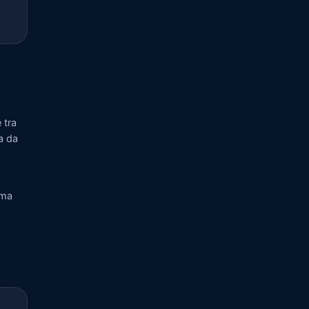
 tra
a da
rma