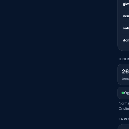
gio
ven
sab
dom
IL CL
26
temp
Og
Normal
Cristi
LA WE