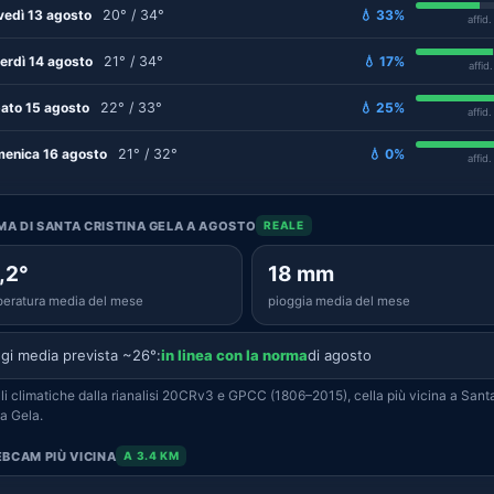
vedì 13 agosto
20° / 34°
💧 33%
affid
erdì 14 agosto
21° / 34°
💧 17%
affid
ato 15 agosto
22° / 33°
💧 25%
affid
enica 16 agosto
21° / 32°
💧 0%
affid
IMA DI SANTA CRISTINA GELA A AGOSTO
REALE
,2°
18 mm
eratura media del mese
pioggia media del mese
gi media prevista ~26°:
in linea con la norma
di agosto
i climatiche dalla rianalisi 20CRv3 e GPCC (1806–2015), cella più vicina a Sant
na Gela.
BCAM PIÙ VICINA
A 3.4 KM