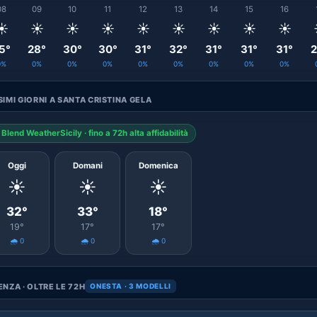
08
09
10
11
12
13
14
15
16
☀️
☀️
☀️
☀️
☀️
☀️
☀️
☀️
☀️
5°
28°
30°
30°
31°
32°
31°
31°
31°
2
0%
0%
0%
0%
0%
0%
0%
0%
0%
IMI GIORNI A SANTA CRISTINA GELA
Blend WeatherSicily · fino a 72h alta affidabilità
Oggi
Domani
Domenica
☀️
☀️
☀️
32°
33°
18°
19°
17°
17°
🌧️ 0
🌧️ 0
🌧️ 0
NZA · OLTRE LE 72H
ONESTA · 3 MODELLI