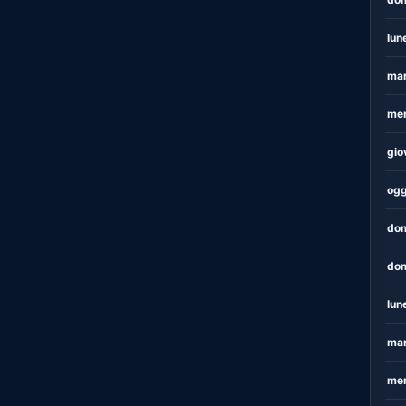
lun
mar
mer
gio
ogg
dom
dom
lun
mar
mer