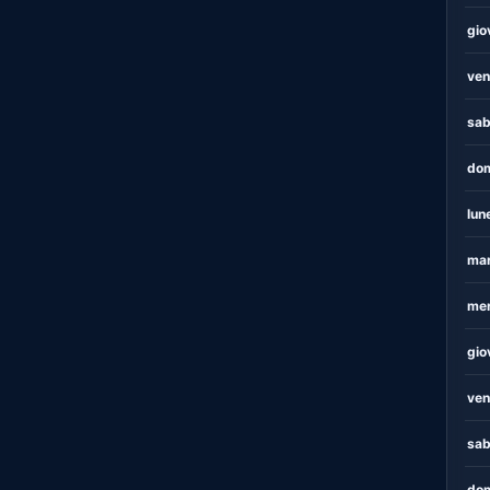
gio
ven
sab
dom
lun
mar
mer
gio
ven
sab
dom