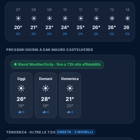
07
08
09
10
11
12
13
14
☀️
☀️
☀️
☀️
☀️
☀️
☀️
☀️
20°
21°
23°
24°
25°
26°
26°
26°
0%
0%
0%
0%
0%
0%
0%
0%
PROSSIMI GIORNI A SAN MAURO CASTELVERDE
● Blend WeatherSicily · fino a 72h alta affidabilità
Oggi
Domani
Domenica
☀️
☀️
☀️
26°
28°
21°
19°
19°
20°
🌧️ 0
🌧️ 0
🌧️ 0
TENDENZA · OLTRE LE 72H
ONESTA · 3 MODELLI