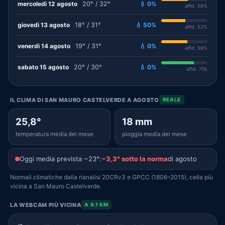
mercoledì 12 agosto
20° / 32°
💧 0%
affid. 58%
giovedì 13 agosto
18° / 31°
💧 50%
affid. 52%
venerdì 14 agosto
19° / 31°
💧 0%
affid. 56%
sabato 15 agosto
20° / 30°
💧 0%
affid. 71%
IL CLIMA DI SAN MAURO CASTELVERDE A AGOSTO
REALE
25,8°
18 mm
temperatura media del mese
pioggia media del mese
Oggi media prevista ~23°:
−3,3° sotto la norma
di agosto
Normali climatiche dalla rianalisi 20CRv3 e GPCC (1806–2015), cella più
vicina a San Mauro Castelverde.
LA WEBCAM PIÙ VICINA
A 9.1 KM