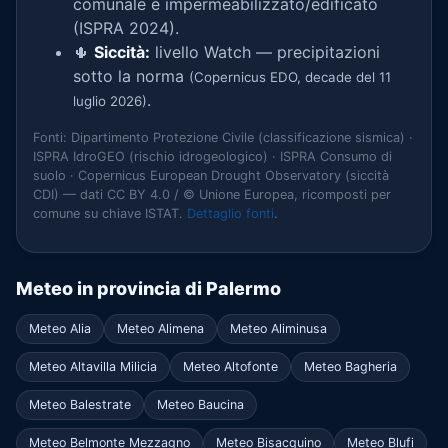
comunale è impermeabilizzato/edificato
(ISPRA 2024).
🌵
Siccità:
livello Watch — precipitazioni
sotto la norma
(Copernicus EDO, decade del 11
.
luglio 2026)
Fonti: Dipartimento Protezione Civile (classificazione sismica) ·
ISPRA IdroGEO (rischio idrogeologico) · ISPRA Consumo di
suolo · Copernicus European Drought Observatory (siccità
CDI) — dati CC BY 4.0 / © Unione Europea, ricomposti per
comune su chiave ISTAT.
Dettaglio fonti
.
Meteo in provincia di Palermo
Meteo Alia
Meteo Alimena
Meteo Aliminusa
Meteo Altavilla Milicia
Meteo Altofonte
Meteo Bagheria
Meteo Balestrate
Meteo Baucina
Meteo Belmonte Mezzagno
Meteo Bisacquino
Meteo Blufi