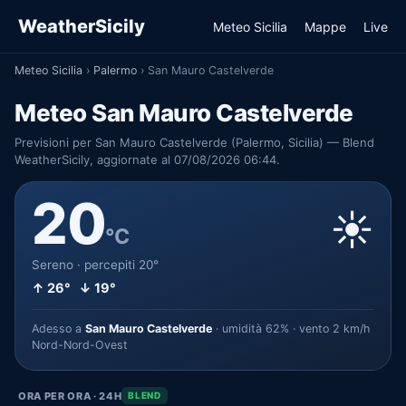
WeatherSicily
Meteo Sicilia
Mappe
Live
Meteo Sicilia
›
Palermo
›
San Mauro Castelverde
Meteo San Mauro Castelverde
Previsioni per San Mauro Castelverde (Palermo, Sicilia) — Blend
WeatherSicily, aggiornate al 07/08/2026 06:44.
20
☀️
°C
Sereno · percepiti 20°
↑ 26° ↓ 19°
Adesso a
San Mauro Castelverde
· umidità 62% · vento 2 km/h
Nord-Nord-Ovest
ORA PER ORA · 24H
BLEND