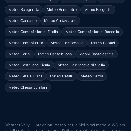
Meteo Bolognetta
Meteo Bompietro
Meteo Borgetto
Meteo Caccamo
Meteo Caltavuturo
Meteo Campofelice di Fitalia
Meteo Campofelice di Roccella
Meteo Campofiorito
Meteo Camporeale
Meteo Capaci
Meteo Carini
Meteo Castelbuono
Meteo Casteldaccia
Meteo Castellana Sicula
Meteo Castronovo di Sicilia
Meteo Cefalà Diana
Meteo Cefalù
Meteo Cerda
Meteo Chiusa Sclafani
WeatherSicily — previsioni meteo per la Sicilia dal modello WSLam
e dalla rete di stazioni proprie. Dati aggiornati più volte al giorno.