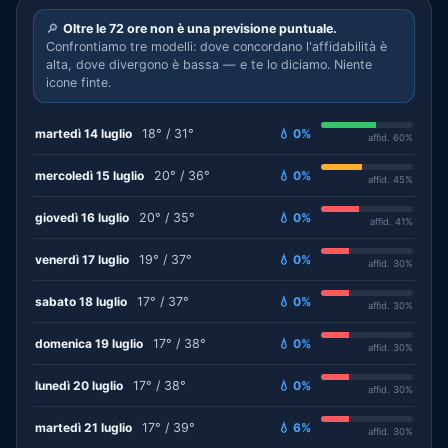
🔎
Oltre le 72 ore non è una previsione puntuale.
Confrontiamo tre modelli: dove concordano l'affidabilità è
alta, dove divergono è bassa — e te lo diciamo. Niente
icone finte.
martedì 14 luglio
18° / 31°
💧 0%
affid. 60%
mercoledì 15 luglio
20° / 36°
💧 0%
affid. 45%
giovedì 16 luglio
20° / 35°
💧 0%
affid. 41%
venerdì 17 luglio
19° / 37°
💧 0%
affid. 30%
sabato 18 luglio
17° / 37°
💧 0%
affid. 30%
domenica 19 luglio
17° / 38°
💧 0%
affid. 30%
lunedì 20 luglio
17° / 38°
💧 0%
affid. 30%
martedì 21 luglio
17° / 39°
💧 6%
affid. 30%