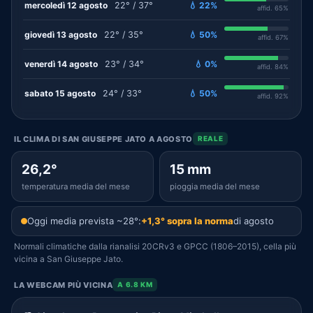
mercoledì 12 agosto
22° / 37°
💧 22%
affid. 65%
giovedì 13 agosto
22° / 35°
💧 50%
affid. 67%
venerdì 14 agosto
23° / 34°
💧 0%
affid. 84%
sabato 15 agosto
24° / 33°
💧 50%
affid. 92%
IL CLIMA DI SAN GIUSEPPE JATO A AGOSTO
REALE
26,2°
15 mm
temperatura media del mese
pioggia media del mese
Oggi media prevista ~28°:
+1,3° sopra la norma
di agosto
Normali climatiche dalla rianalisi 20CRv3 e GPCC (1806–2015), cella più
vicina a San Giuseppe Jato.
LA WEBCAM PIÙ VICINA
A 6.8 KM