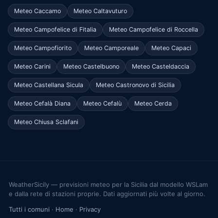
Meteo Caccamo
Meteo Caltavuturo
Meteo Campofelice di Fitalia
Meteo Campofelice di Roccella
Meteo Campofiorito
Meteo Camporeale
Meteo Capaci
Meteo Carini
Meteo Castelbuono
Meteo Casteldaccia
Meteo Castellana Sicula
Meteo Castronovo di Sicilia
Meteo Cefalà Diana
Meteo Cefalù
Meteo Cerda
Meteo Chiusa Sclafani
WeatherSicily — previsioni meteo per la Sicilia dal modello WSLam
e dalla rete di stazioni proprie. Dati aggiornati più volte al giorno.
Tutti i comuni
·
Home
·
Privacy