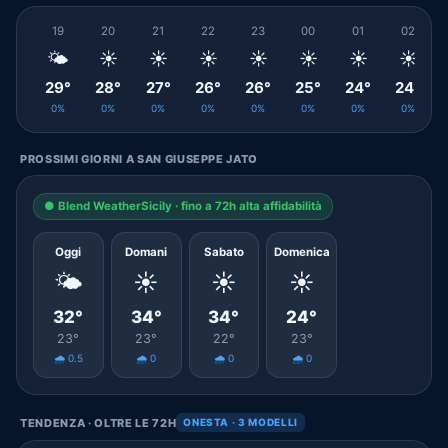
19
20
21
22
23
00
01
02
🌤️
☀️
☀️
☀️
☀️
☀️
☀️
☀️
29°
28°
27°
26°
26°
25°
24°
24°
0%
0%
0%
0%
0%
0%
0%
0%
PROSSIMI GIORNI A SAN GIUSEPPE JATO
● Blend WeatherSicily · fino a 72h alta affidabilità
Oggi
Domani
Sabato
Domenica
🌤️
☀️
☀️
☀️
32°
34°
34°
24°
23°
23°
22°
23°
🌧️ 0.5
🌧️ 0
🌧️ 0
🌧️ 0
TENDENZA · OLTRE LE 72H
ONESTA · 3 MODELLI