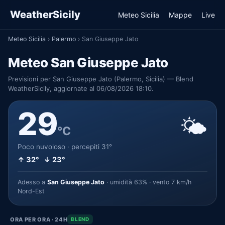
WeatherSicily
Meteo Sicilia
Mappe
Live
Meteo Sicilia
›
Palermo
›
San Giuseppe Jato
Meteo San Giuseppe Jato
Previsioni per San Giuseppe Jato (Palermo, Sicilia) — Blend
WeatherSicily, aggiornate al 06/08/2026 18:10.
29
🌤️
°C
Poco nuvoloso · percepiti 31°
↑ 32° ↓ 23°
Adesso a
San Giuseppe Jato
· umidità 63% · vento 7 km/h
Nord-Est
ORA PER ORA · 24H
BLEND