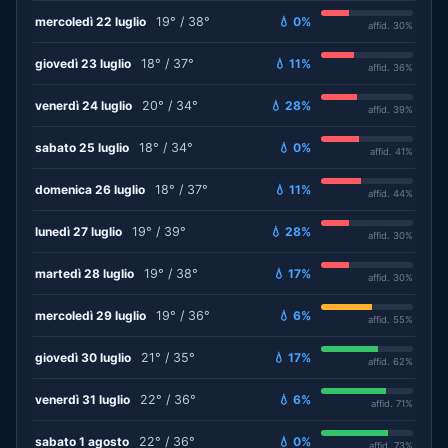
mercoledì 22 luglio
19° / 38°
💧 0%
affid. 30%
giovedì 23 luglio
18° / 37°
💧 11%
affid. 36%
venerdì 24 luglio
20° / 34°
💧 28%
affid. 39%
sabato 25 luglio
18° / 34°
💧 0%
affid. 41%
domenica 26 luglio
18° / 37°
💧 11%
affid. 44%
lunedì 27 luglio
19° / 39°
💧 28%
affid. 30%
martedì 28 luglio
19° / 38°
💧 17%
affid. 30%
mercoledì 29 luglio
19° / 36°
💧 6%
affid. 55%
giovedì 30 luglio
21° / 35°
💧 17%
affid. 62%
venerdì 31 luglio
22° / 36°
💧 6%
affid. 71%
sabato 1 agosto
22° / 36°
💧 0%
affid. 73%