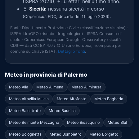
(ISPRA 2024), +1,6 ettari nell'ultimo anno.
💧
Siccità:
nessuna siccità in corso
.
(Copernicus EDO, decade del 11 luglio 2026)
Fonti: Dipartimento Protezione Civile (classificazione sismica) ·
ISPRA IdroGEO (rischio idrogeologico) · ISPRA Consumo di
suolo · Copernicus European Drought Observatory (siccità
CDI) — dati CC BY 4.0 / © Unione Europea, ricomposti per
comune su chiave ISTAT.
Dettaglio fonti
.
Meteo in provincia di Palermo
Meteo Alia
Meteo Alimena
Meteo Aliminusa
Meteo Altavilla Milicia
Meteo Altofonte
Meteo Bagheria
Meteo Balestrate
Meteo Baucina
Meteo Belmonte Mezzagno
Meteo Bisacquino
Meteo Blufi
Meteo Bolognetta
Meteo Bompietro
Meteo Borgetto