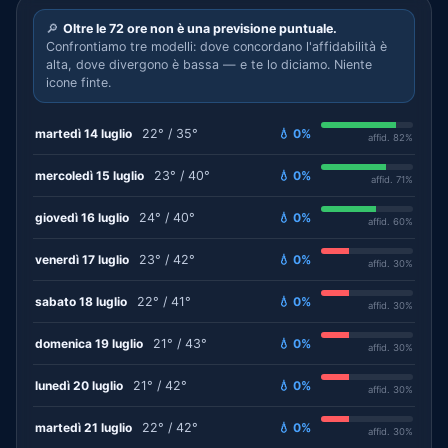
🔎
Oltre le 72 ore non è una previsione puntuale.
Confrontiamo tre modelli: dove concordano l'affidabilità è
alta, dove divergono è bassa — e te lo diciamo. Niente
icone finte.
martedì 14 luglio
22° / 35°
💧 0%
affid. 82%
mercoledì 15 luglio
23° / 40°
💧 0%
affid. 71%
giovedì 16 luglio
24° / 40°
💧 0%
affid. 60%
venerdì 17 luglio
23° / 42°
💧 0%
affid. 30%
sabato 18 luglio
22° / 41°
💧 0%
affid. 30%
domenica 19 luglio
21° / 43°
💧 0%
affid. 30%
lunedì 20 luglio
21° / 42°
💧 0%
affid. 30%
martedì 21 luglio
22° / 42°
💧 0%
affid. 30%