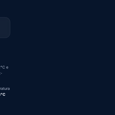
2°C e
t-
ratura
,3°C