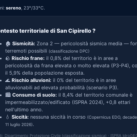
ni:
sereno
, 23°/33°C.
ntesto territoriale di San Cipirello
?
🏚️
Sismicità:
Zona 2 — pericolosità sismica media — for
terremoti possibili
(classificazione DPC)
🪨
Rischio frane:
il 0,8% del territorio è in aree a
pericolosità da frana elevata o molto elevata (P3-P4), c
il 5,9% della popolazione esposta.
🌊
Rischio alluvioni:
il 0% del territorio è in aree
alluvionabili ad elevata probabilità (scenario P3).
🏙️
Consumo di suolo:
il 8,4% del territorio comunale è
impermeabilizzato/edificato (ISPRA 2024), +0,8 ettari
nell'ultimo anno.
💧
Siccità:
nessuna siccità in corso
(Copernicus EDO, decade
.
11 luglio 2026)
ti: Dipartimento Protezione Civile (classificazione sismica) · ISPRA IdroGE