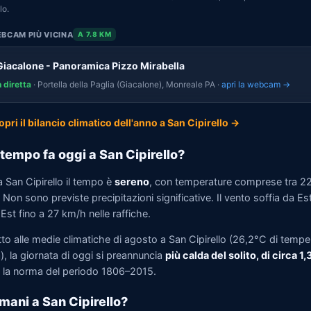
lo.
BCAM PIÙ VICINA
A 7.8 KM
Giacalone - Panoramica Pizzo Mirabella
n diretta
· Portella della Paglia (Giacalone), Monreale PA ·
apri la webcam →
opri il bilancio climatico dell'anno a San Cipirello →
tempo fa oggi a San Cipirello?
 San Cipirello il tempo è
sereno
, con temperature comprese tra 2
Non sono previste precipitazioni significative. Il vento soffia da Es
st fino a 27 km/h nelle raffiche.
to alle medie climatiche di agosto a San Cipirello (26,2°C di tempe
, la giornata di oggi si preannuncia
più calda del solito, di circa 1
la norma del periodo 1806–2015.
mani a San Cipirello?