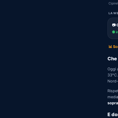
Cipirel
LA WE
📷 
🟢 i
📊 Sc
Che 
Oggi a
33°C. 
Nord-E
Rispet
media)
sopra
E do