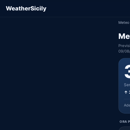
WeatherSicily
Meteo 
Met
Previs
09/08/
Ser
↑ 
Ad
ORA P