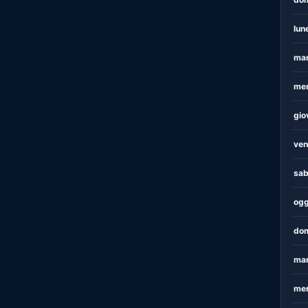
lun
mar
mer
gio
ven
sab
ogg
dom
mar
mer