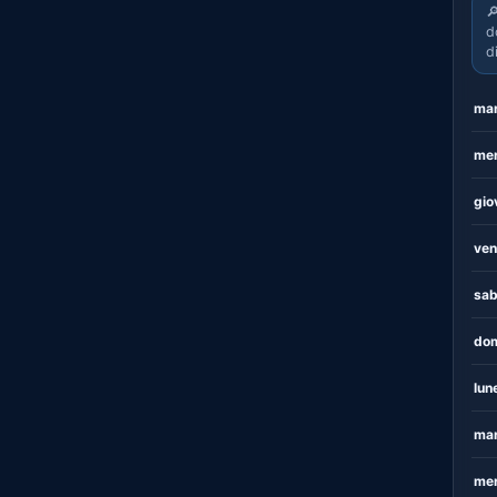

d
d
mar
mer
gio
ven
sab
dom
lun
mar
mer