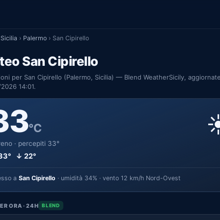
Sicilia
›
Palermo
›
San Cipirello
eo San Cipirello
ioni per San Cipirello (Palermo, Sicilia) — Blend WeatherSicily, aggiornate
2026 14:01.
33
☀
°C
eno · percepiti 33°
33° ↓ 22°
esso a
San Cipirello
· umidità 34% · vento 12 km/h Nord-Ovest
ER ORA · 24H
BLEND