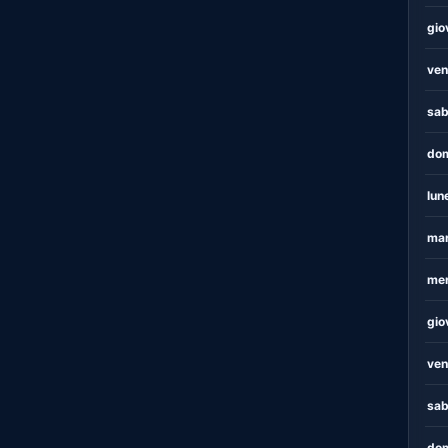
gio
ven
sab
dom
lun
mar
mer
gio
ven
sab
dom