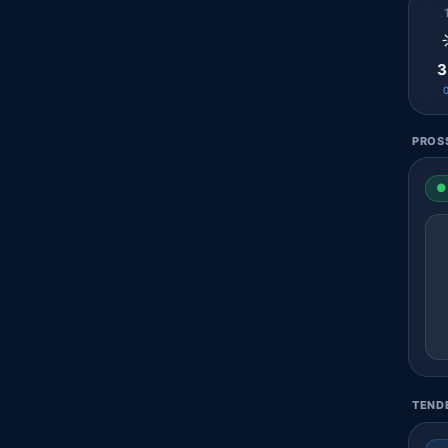
3
PROSS
● 
TENDE