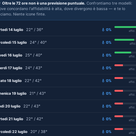

Oltre le 72 ore non è una previsione puntuale.
Confrontiamo tre modelli:
ove concordano l'affidabilità è alta, dove divergono è bassa — e te lo
iciamo. Niente icone finte.
tedì 14 luglio
22° / 36°
💧 0%
affid
coledì 15 luglio
24° / 40°
💧 0%
affid
vedì 16 luglio
25° / 40°
💧 0%
affid
erdì 17 luglio
24° / 43°
💧 0%
affid
ato 18 luglio
22° / 42°
💧 0%
affid
enica 19 luglio
21° / 43°
💧 0%
affid
edì 20 luglio
22° / 43°
💧 0%
affid
tedì 21 luglio
22° / 42°
💧 0%
affid
coledì 22 luglio
20° / 38°
💧 0%
affid