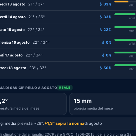
vedì 13 agosto
21° / 37°
💧 33%
affid
erdì 14 agosto
21° / 36°
💧 33%
affid
ato 15 agosto
22° / 34°
💧 22%
affid
enica 16 agosto
22° / 34°
💧 0%
affid
edì 17 agosto
22° / 34°
💧 0%
affid
tedì 18 agosto
23° / 33°
💧 50%
affid
IMA DI SAN CIPIRELLO A AGOSTO
REALE
,2°
15 mm
eratura media del mese
pioggia media del mese
gi media prevista ~28°:
+1,3° sopra la norma
di agosto
i climatiche dalla rianalisi 20CRv3 e GPCC (1806–2015), cella più vicina a San