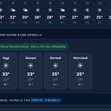
15
16
17
18
19
20
21
22
23
☀️
🌤️
🌤️
☀️
☀️
🌤️
☀️
☀️
☀️
3°
32°
30°
29°
28°
27°
27°
26°
25°
2
0%
0%
0%
0%
0%
0%
0%
0%
0%
IMI GIORNI A SAN CIPIRELLO
Blend WeatherSicily · fino a 72h alta affidabilità
Oggi
Domani
Martedì
Mercoledì
☀️
☀️
☀️
☀️
33°
33°
35°
25°
22°
23°
23°
24°
🌧️ 0
🌧️ 0
🌧️ 0
🌧️ 0
NZA · OLTRE LE 72H
ONESTA · 3 MODELLI