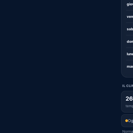
gio
ven
sab
dom
lun
mar
IL CL
26
temp
Og
Normal